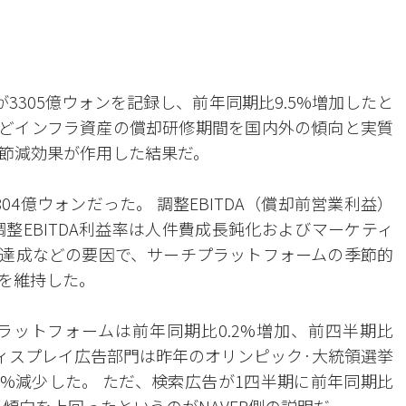
が3305億ウォンを記録し、前年同期比9.5%増加したと
などインフラ資産の償却研修期間を国内外の傾向と実質
節減効果が作用した結果だ。
804億ウォンだった。 調整EBITDA（償却前営業利益）
 調整EBITDA利益率は人件費成長鈍化およびマーケティ
DA黒字達成などの要因で、サーチプラットフォームの季節的
を維持した。
ットフォームは前年同期比0.2%増加、前四半期比
 ディスプレイ広告部門は昨年のオリンピック·大統領選挙
1%減少した。 ただ、検索広告が1四半期に前年同期比