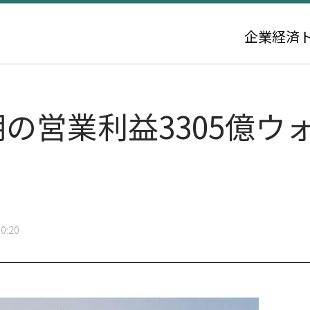
企業
経済
半期の営業利益3305億
0:20