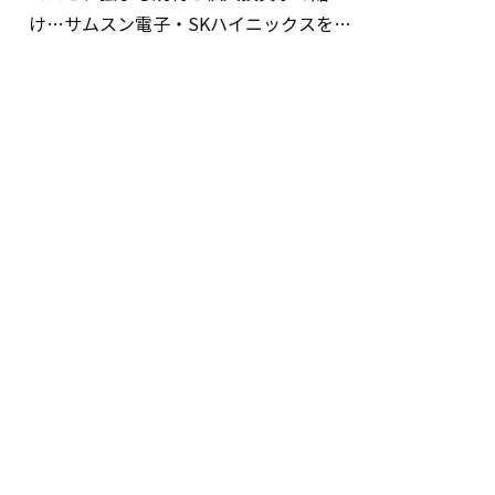
け…サムスン電子・SKハイニックスを巡
る明暗