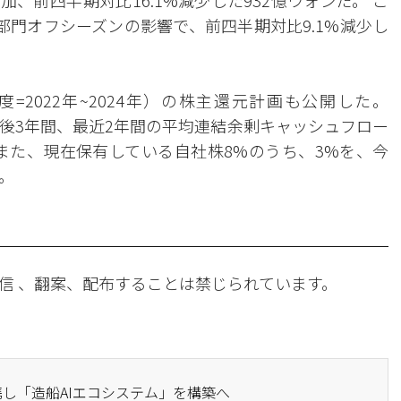
加、前四半期対比16.1%減少した932億ウォンだ。 こ
共部門オフシーズンの影響で、前四半期対比9.1%減少し
度=2022年~2024年）の株主還元計画も公開した。
今後3年間、最近2年間の平均連結余剰キャッシュフロー
る。 また、現在保有している自社株8%のうち、3%を、今
。
信 、翻案、配布することは禁じられています。
提携し「造船AIエコシステム」を構築へ