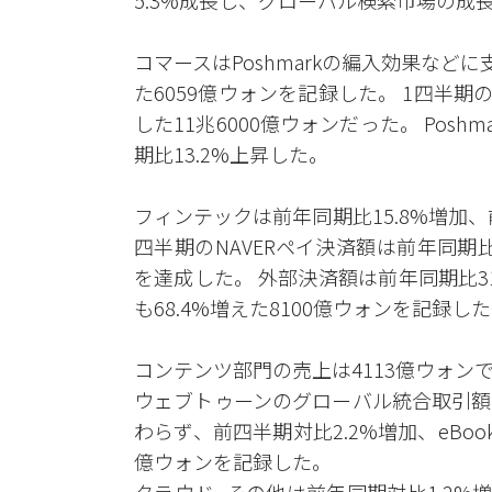
5.3%成長し、グローバル検索市場の成
コマースはPoshmarkの編入効果などに
た6059億ウォンを記録した。 1四半期の
した11兆6000億ウォンだった。 Pos
期比13.2%上昇した。
フィンテックは前年同期比15.8%増加、前
四半期のNAVERペイ決済額は前年同期比1
を達成した。 外部決済額は前年同期比31
も68.4%増えた8100億ウォンを記録し
コンテンツ部門の売上は4113億ウォンで
ウェブトゥーンのグローバル統合取引額
わらず、前四半期対比2.2%増加、eBook
億ウォンを記録した。