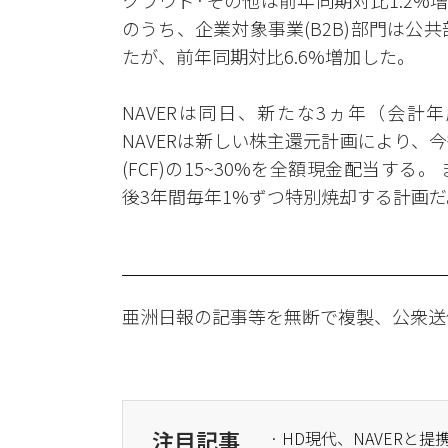
クラウド·その他は前年同期対比1.2%増
のうち、企業対象事業(B2B)部門は公
たが、前年同期対比6.6%増加した。
NAVERは同日、新たな3ヵ年（会計年
NAVERは新しい株主還元計画により、
(FCF)の15~30%を全額現金配当す
後3年間毎年1%ずつ特別焼却する計画だ
亜洲日報の記事等を無断で複製、公衆送
注目記事
· HD現代、NAVERと