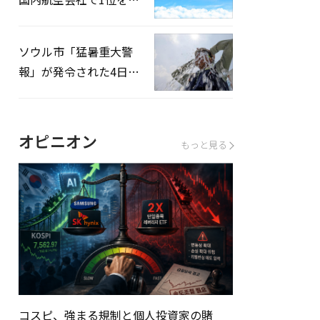
録…「上半期搭乗率
93%」
ソウル市「猛暑重大警
報」が発令された4日、
熱中症患者39人追加発
生
オピニオン
もっと見る
コスピ、強まる規制と個人投資家の賭