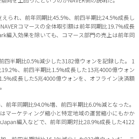
長傾向を上回ったというのがNAVER側の説明だ。
支えられ、前年同期比45.5%、前四半期比24.5%成長し
NAVERコマースの全体取引額は前年同期比19.7%成長
hmark編入効果を除いても、コマース部門の売上は前年同
四半期比0.5%減少した3182億ウォンを記録した。 1
9.2%、前四半期比1.5%成長した13兆4000億ウォン
.5%成長した5兆4000億ウォンを、オフライン決済額
た。
、前年同期比94.0%増、前四半期比6.0%減となった。
はマーケティング縮小と特定地域の運営縮小にもかか
Japan編入などで、前年同期対比28.9%成長した4122