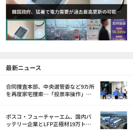
韓国政府、猛暑で電力需要が過去最高更新の可能性
に需給対応体制を点検
最新ニュース
合同捜査本部、中央選管委など9カ所
を再度家宅捜索…「投票率操作」の
資料を確保
ポスコ・フューチャーエム、国内バ
ッテリー企業とLFP正極材19万トン
の供給契約を締結