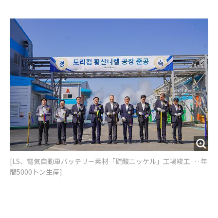
e
t
m
m
b
t
o
i
o
e
u
n
o
r
t
k
[LS、電気自動車バッテリー素材「硫酸ニッケル」工場竣工···年
間5000トン生産]