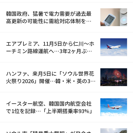
韓国政府、猛暑で電力需要が過去最
高更新の可能性に需給対応体制を点
検
エアプレミア、11月5日から仁川〜ホ
ーチミン路線運航へ…3年2ヶ月ぶり
の再開
ハンファ、来月5日に「ソウル世界花
火祭り2026」開催…韓・米・英の3カ
国が参加
イースター航空、韓国国内航空会社
で1位を記録…「上半期搭乗率93%」