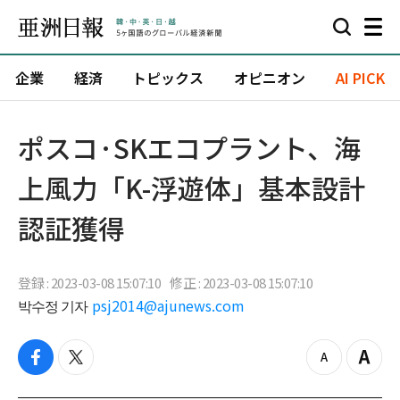
企業
経済
トピックス
オピニオン
AI PICK
ポスコ·SKエコプラント、海
上風力「K-浮遊体」基本設計
認証獲得
登録 : 2023-03-08 15:07:10
修正 : 2023-03-08 15:07:10
박수정 기자
psj2014@ajunews.com
f
t
z
Z
a
w
o
o
c
i
o
o