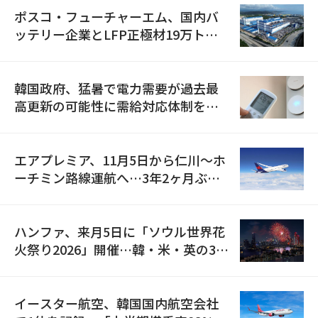
ポスコ・フューチャーエム、国内バ
ッテリー企業とLFP正極材19万トン
の供給契約を締結
韓国政府、猛暑で電力需要が過去最
高更新の可能性に需給対応体制を点
検
エアプレミア、11月5日から仁川〜ホ
ーチミン路線運航へ…3年2ヶ月ぶり
の再開
ハンファ、来月5日に「ソウル世界花
火祭り2026」開催…韓・米・英の3カ
国が参加
イースター航空、韓国国内航空会社