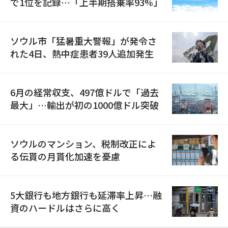
で1位を記録…「上半期搭乗率93%」
ソウル市「猛暑重大警報」が発令さ
れた4日、熱中症患者39人追加発生
6月の経常収支、497億ドルで「過去
最大」…輸出が初の1000億ドル突破
ソウルのマンション、税制改正によ
る伝貰の月貰化加速を憂慮
5大銀行も地方銀行も延滞率上昇…融
資のハードルはさらに高く