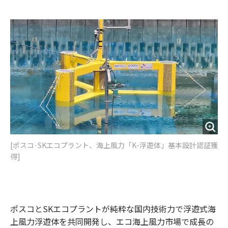
e
t
m
m
b
t
o
i
o
e
u
n
o
r
t
k
[ポスコ·SKエコプラント、海上風力「K-浮遊体」基本設計認証獲
得]
ポスコとSKエコプラントが純粋な国内技術力で浮遊式海
上風力浮遊体を共同開発し、エコ海上風力市場で成長の