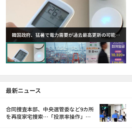
韓国政府、猛暑で電力需要が過去最高更新の可能性
に需給対応体制を点検
最新ニュース
合同捜査本部、中央選管委など9カ所
を再度家宅捜索…「投票率操作」の
資料を確保