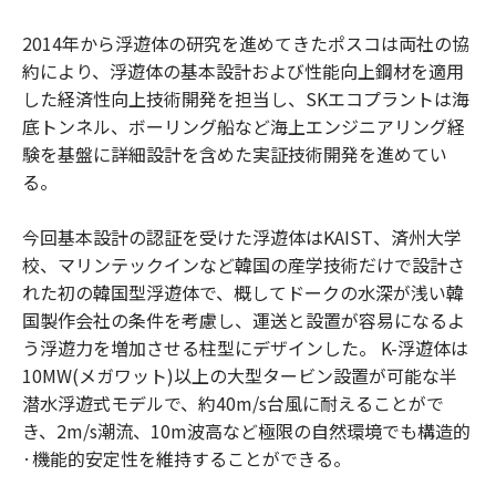
2014年から浮遊体の研究を進めてきたポスコは両社の協
約により、浮遊体の基本設計および性能向上鋼材を適用
した経済性向上技術開発を担当し、SKエコプラントは海
底トンネル、ボーリング船など海上エンジニアリング経
験を基盤に詳細設計を含めた実証技術開発を進めてい
る。
今回基本設計の認証を受けた浮遊体はKAIST、済州大学
校、マリンテックインなど韓国の産学技術だけで設計さ
れた初の韓国型浮遊体で、概してドークの水深が浅い韓
国製作会社の条件を考慮し、運送と設置が容易になるよ
う浮遊力を増加させる柱型にデザインした。 K-浮遊体は
10MW(メガワット)以上の大型タービン設置が可能な半
潜水浮遊式モデルで、約40m/s台風に耐えることがで
き、2m/s潮流、10m波高など極限の自然環境でも構造的
·機能的安定性を維持することができる。