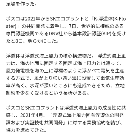
足場を作った。
ポスコは2021年からSKエコプラントと「K-浮遊体(K-Flo
ater)」の共同開発に着手し、7日、世界的に権威のある
専門認証機関であるDNV社から基本設計認証(AIP)を受け
たと8日、明らかにした。
浮遊体は浮遊式海上風力の核心構造物だ。 浮遊式海上風
力は、海の地面に固定する固定式海上風力とは違って、
風力発電機を海の上に浮標のように浮かべて電気を生産
する方式で、風がより強い遠い海に設置して電気生産効
率が高く、水深が深いところにも造成できるため、立地
制約を少なく受けるという長所がある。
ポスコとSKエコプラントは浮遊式海上風力の成長性に共
感し、2021年4月、「浮遊式海上風力固有浮遊体の開発
課および実証技術共同開発」に対する業務協約を結び、
協力を進めてきた。