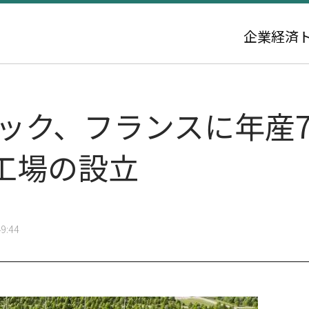
企業
経済
リック、フランスに年産
工場の設立
9:44