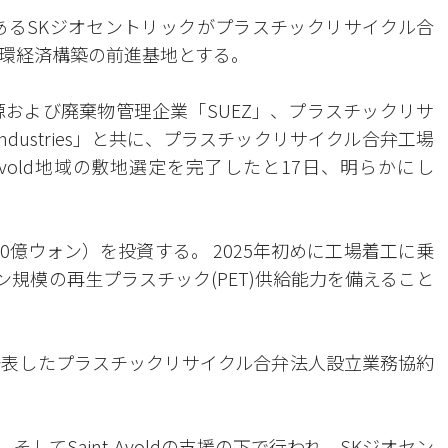
あるSKジオセントリックがプラスチックリサイクル合
環経済構築の前進基地とする。
源および廃棄物管理企業「SUEZ」、プラスチックリサ
ndustries」と共に、プラスチックリサイクル合弁工場
Avold地域の敷地選定を完了したと17日、明らかにし
00億ウォン）を投資する。 2025年初めに工場着工に乗
ン規模の再生プラスチック(PET)供給能力を備えること
発表したプラスチックリサイクル合弁法人設立業務協約
、そしてSaint-Avoldの支援の下で行われ、SKジオセン