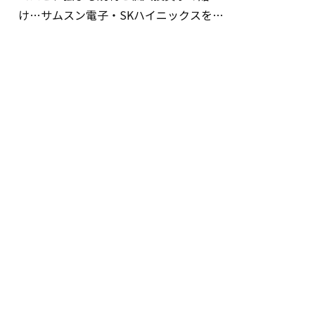
け…サムスン電子・SKハイニックスを巡
る明暗