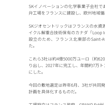
SKイノベーションの化学事業子会社で
弁工場をフランスに建設し、欧州地域循
SKジオセントリックはフランスの水資
イクル解重合技術保有のカナダ「Loop I
設立のため、フランス北東部のSaint-
た。
これら3社は約4億5000万ユーロ（約62
り出し、2027年に完工し、年間約7万ト
にした。
今回の敷地選定は昨年6月、3社が共同
計画を具体化するものだ。
工場設立はフランス政府、GRAND Est州