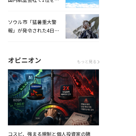
録…「上半期搭乗率
93%」
ソウル市「猛暑重大警
報」が発令された4日、
熱中症患者39人追加発
生
オピニオン
もっと見る
コスピ、強まる規制と個人投資家の賭