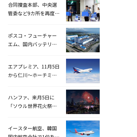
合同捜査本部、中央選
管委など9カ所を再度家
宅捜索…「投票率操
作」の資料を確保
ポスコ・フューチャー
エム、国内バッテリー
企業とLFP正極材19万ト
ンの供給契約を締結
エアプレミア、11月5日
から仁川〜ホーチミン
路線運航へ…3年2ヶ月
ぶりの再開
ハンファ、来月5日に
「ソウル世界花火祭り
2026」開催…韓・米・
英の3カ国が参加
イースター航空、韓国
国内航空会社で1位を記