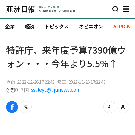
企業
経済
トピックス
オピニオン
AI PICK
特許庁、来年度予算7390億ウ
ォン・・・今年より5.5%↑
登録 : 2022-12-26 17:22:43
修正 : 2022-12-26 17:22:43
양정미 기자
ssaleya@ajunews.com
f
t
z
Z
a
w
o
o
c
i
o
o
e
t
m
m
b
t
o
i