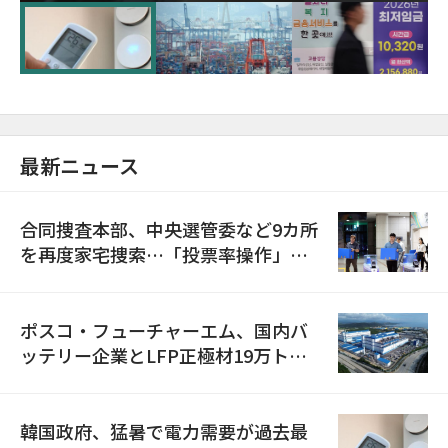
に需給対応体制を点検
最新ニュース
合同捜査本部、中央選管委など9カ所
を再度家宅捜索…「投票率操作」の
資料を確保
ポスコ・フューチャーエム、国内バ
ッテリー企業とLFP正極材19万トン
の供給契約を締結
韓国政府、猛暑で電力需要が過去最