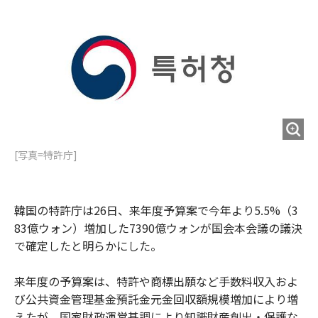
o
e
u
n
o
r
t
k
[写真=特許庁]
韓国の特許庁は26日、来年度予算案で今年より5.5%（3
83億ウォン）増加した7390億ウォンが国会本会議の議決
で確定したと明らかにした。
来年度の予算案は、特許や商標出願など手数料収入およ
び公共資金管理基金預託金元金回収額規模増加により増
えたが、国家財政運営基調により知識財産創出・保護な