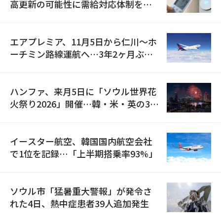
高更新の可能性に需給対応体制を点
検
エアプレミア、11月5日から仁川〜ホ
ーチミン路線運航へ…3年2ヶ月ぶり
の再開
ハンファ、来月5日に「ソウル世界花
火祭り2026」開催…韓・米・英の3カ
国が参加
イースター航空、韓国国内航空会社
で1位を記録…「上半期搭乗率93%」
ソウル市「猛暑重大警報」が発令さ
れた4日、熱中症患者39人追加発生