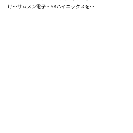
け…サムスン電子・SKハイニックスを巡
る明暗