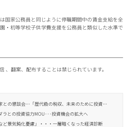
は国家公務員と同じように停職期間中の賃金支給を全
園・初等学校子供学費支援を公務員と類似した水準で
信 、翻案、配布することは禁じられています。
· 企画財政部、財政専門家との懇談会…「歴代級の税収、未来のために投資すべき」
バダラとの投資協力MOU···投資機会の拡大へ
振など景気鈍化憂慮」・・・一層暗くなった経済診断