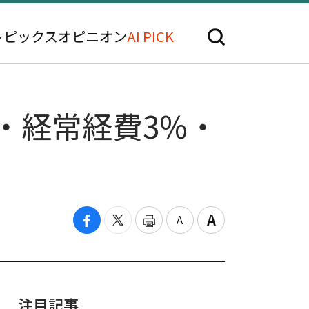
トピックス
オピニオン
AI PICK
・経常経費3%・
注目記事