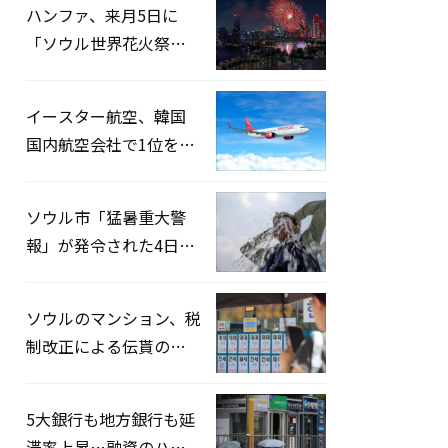
ハンファ、来月5日に
「ソウル世界花火祭り
2026」開催…韓・米・
英の3カ国が参加
イースター航空、韓国
国内航空会社で1位を記
録…「上半期搭乗率
93%」
ソウル市「猛暑重大警
報」が発令された4日、
熱中症患者39人追加発
生
ソウルのマンション、税
制改正による伝貰の月
貰化加速を憂慮
5大銀行も地方銀行も延
滞率上昇…融資のハー