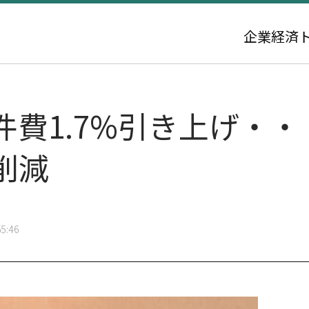
企業
経済
費1.7%引き上げ・・
削減
5:46