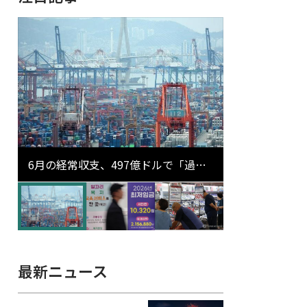
6月の経常収支、497億ドルで「過去
最大」…輸出が初の1000億ドル突破
最新ニュース