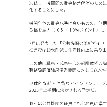
凍結し、機関間の賃金格差解消のために
化することにした。
機関全体の賃金水準は高いものの、無期
る幅を拡大（+0.5→+1.0%ポイント
7月に発表した「公共機関の革新ガイド
推進費は10%削減し生産性向上に乗り出
この他に職務・成果中心の報酬体系改編
職務級評価結果優秀機関に対して総人件
具体的な総人件費などインセンティブ水
2023年上半期に決定される予定だ。
政府は公共機関の職員にも公務員に準ず