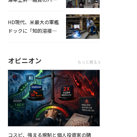
ドルはさらに高く
HD現代、米最大の軍艦
ドックに「知的溶接」
システムを導入へ
オピニオン
もっと見る
コスピ、強まる規制と個人投資家の賭