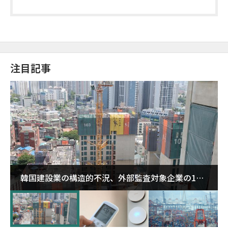
注目記事
韓国建設業の構造的不況、外部監査対象企業の1割
超が「ゾンビ企業」に…5年で2.8倍増