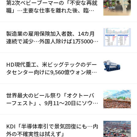
第2次ベビーブーマーの「不安な再就
職」…主要な仕事を離れた後、臨時
職が2倍近くに急増
製造業の雇用保険加入者数、14カ月
連続で減少…外国人除けば1万5000人
減
HD現代重工、米ビッグテックのデー
タセンター向けに9,560億ウォン規模
の発電設備を受注…「過去最大」
世界最大のビール祭り「オクトーバ
ーフェスト」、9月11〜20日にソウル
で開催
KDI「半導体牽引で景気回復にも…内
外の不確実性は拭えず」