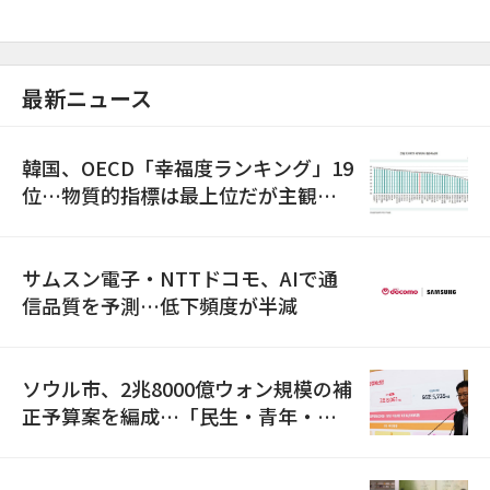
最新ニュース
韓国、OECD「幸福度ランキング」19
位…物質的指標は最上位だが主観的
満足度は最下位
サムスン電子・NTTドコモ、AIで通
信品質を予測…低下頻度が半減
ソウル市、2兆8000億ウォン規模の補
正予算案を編成…「民生・青年・安
全」に8100億ウォンを集中投資