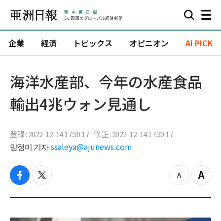
企業
経済
トピックス
オピニオン
AI PICK
海洋水産部、今年の水産食品
輸出4兆ウォン見通し
登録 : 2022-12-14 17:30:17
修正 : 2022-12-14 17:30:17
양정미 기자
ssaleya@ajunews.com
f
t
z
Z
a
w
o
o
c
i
o
o
e
t
m
m
b
t
o
i