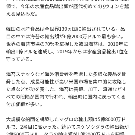
値で、今年の水産食品輸出額が歴代初めて4兆ウォンを越
える見込みだ。
韓国の水産食品は全世界139ヵ国に輸出されている。品
目の中では海苔の輸出額が6億2000万ドルで最も多い。
世界の海苔市場の70%を掌握した韓国海苔は、2010年に
輸出1億ドルを達成し、2019年からは水産食品輸出1位を
守っている。
海苔スナックなど海外消費者を考慮した多様な製品を開
発した点、成長可能性が高い米国市場を集中的に攻略し
た点などが功を奏した。海苔は養殖、加工、流通などす
べての段階が国内で行われ、輸出時に国内に戻ってくる
付加価値が多い。
大規模な船団を構築したマグロの輸出額は5億8000万ド
ルで、2番目に高かった。続いてスケソウダラの輸出額が
2億6000万ドル、タラの輸出額が1億2000万ドルを記録