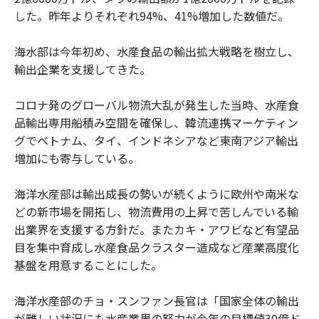
した。昨年よりそれぞれ94%、41%増加した数値だ。
海水部は今年初め、水産食品の輸出拡大戦略を樹立し、
輸出企業を支援してきた。
コロナ発のグローバル物流大乱が発生した当時、水産食
品輸出専用船積み空間を確保し、韓流連携マーケティン
グでベトナム、タイ、インドネシアなど東南アジア輸出
増加にも寄与している。
海洋水産部は輸出成長の勢いが続くように欧州や南米な
どの新市場を開拓し、物流費用の上昇で苦しんでいる輸
出業界を支援する方針だ。またカキ・アワビなど有望品
目を集中育成し水産食品クラスター造成など産業高度化
基盤を用意することにした。
海洋水産部のチョ・スンファン長官は「国家全体の輸出
が難しい状況にも水産業界の努力が今年の目標値30億ド