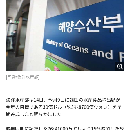
o
e
u
n
o
r
t
k
[写真=海洋水産部]
海洋水産部は14日、今月9日に韓国の水産食品輸出額が
今年の目標である30億ドル（約3兆8700億ウォン）を早
期達成したと明らかにした。
昨年同期に記録した26億1000万ドルより15%増加した数