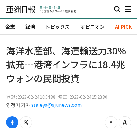
企業
経済
トピックス
オピニオン
AI PICK
海洋水産部、海運輸送力30%
拡充…港湾インフラに18.4兆
ウォンの民間投資
登録 : 2023-02-24 10:54:38
修正 : 2023-02-24 15:28:30
양정미 기자
ssaleya@ajunews.com
f
t
z
Z
a
w
o
o
c
i
o
o