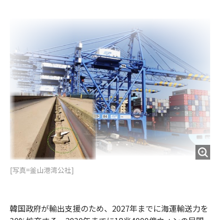
e
t
m
m
b
t
o
i
o
e
u
n
o
r
t
k
[写真=釜山港湾公社]
韓国政府が輸出支援のため、2027年までに海運輸送力を