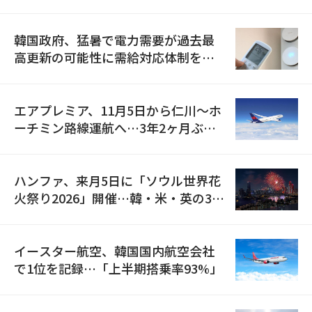
の供給契約を締結
韓国政府、猛暑で電力需要が過去最
高更新の可能性に需給対応体制を点
検
エアプレミア、11月5日から仁川〜ホ
ーチミン路線運航へ…3年2ヶ月ぶり
の再開
ハンファ、来月5日に「ソウル世界花
火祭り2026」開催…韓・米・英の3カ
国が参加
イースター航空、韓国国内航空会社
で1位を記録…「上半期搭乗率93%」