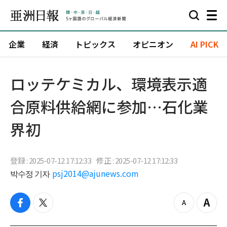
企業
経済
トピックス
オピニオン
AI PICK
ロッテケミカル、環境表示適
合原料供給網に参加…石化業
界初
登録 : 2025-07-12 17:12:33
修正 : 2025-07-12 17:12:33
박수정 기자
psj2014@ajunews.com
f
t
z
Z
a
w
o
o
c
i
o
o