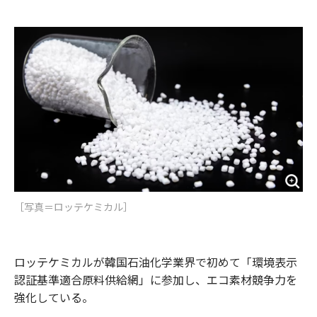
e
t
m
m
b
t
o
i
o
e
u
n
o
r
t
k
［写真＝ロッテケミカル］
ロッテケミカルが韓国石油化学業界で初めて「環境表示
認証基準適合原料供給網」に参加し、エコ素材競争力を
強化している。