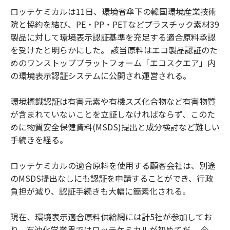
ロッテケミカルは11日、環境省傘下の韓国環境産業技術
院と協約を結び、PE・PP・PETなどプラスチック素材39
製品に対して環境表示認証基準を充足する適合原料承認
を受けたと明らかにした。 該当原料はエコ製品認証のた
めのワンストッププラットフォーム「エコスクエア」内
の環境表示認証システムに公開され運営される。
環境標識認証は有害元素や有機スズ化合物など有害物質
が含まれていないことを立証しなければならず、このた
めに物質安全保健資料(MSDS)提出と成分検討など難しい
手続きを経る。
ロッテケミカルの適合原料を使用する顧客会社は、別途
のMSDS提出なしにも認証を申請することができ、行政
負担が減り、認証手続きも大幅に簡素化される。
現在、環境表示適合原料供給網には計5社が参加してお
り、石油化学業界ではロッテケミカルが初めてだ。 今