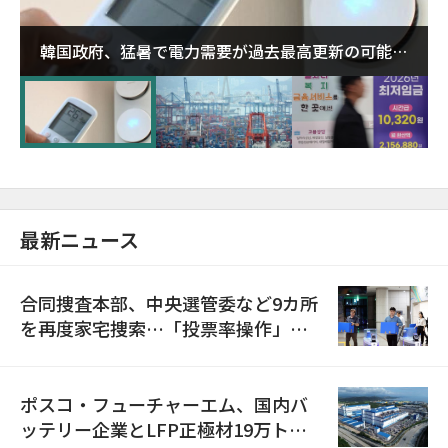
韓国政府、猛暑で電力需要が過去最高更新の可能性
に需給対応体制を点検
最新ニュース
合同捜査本部、中央選管委など9カ所
を再度家宅捜索…「投票率操作」の
資料を確保
ポスコ・フューチャーエム、国内バ
ッテリー企業とLFP正極材19万トン