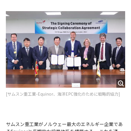
e
t
m
m
b
t
o
i
o
e
u
n
o
r
t
k
[サムスン重工業-Equinor、海洋EPC強化のために戦略的協力]
サムスン重工業がノルウェー最大のエネルギー企業であ