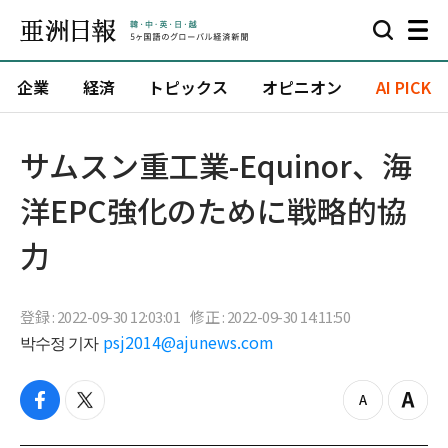
企業
経済
トピックス
オピニオン
AI PICK
サムスン重工業-Equinor、海
洋EPC強化のために戦略的協
力
登録 : 2022-09-30 12:03:01
修正 : 2022-09-30 14:11:50
박수정 기자
psj2014@ajunews.com
f
t
z
Z
a
w
o
o
c
i
o
o