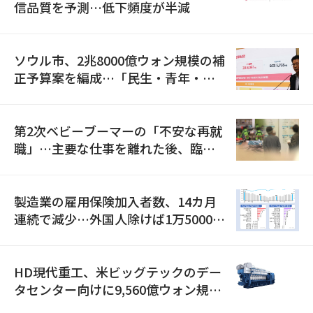
信品質を予測…低下頻度が半減
ソウル市、2兆8000億ウォン規模の補
正予算案を編成…「民生・青年・安
全」に8100億ウォンを集中投資
第2次ベビーブーマーの「不安な再就
職」…主要な仕事を離れた後、臨時
職が2倍近くに急増
製造業の雇用保険加入者数、14カ月
連続で減少…外国人除けば1万5000人
減
HD現代重工、米ビッグテックのデー
タセンター向けに9,560億ウォン規模
の発電設備を受注…「過去最大」