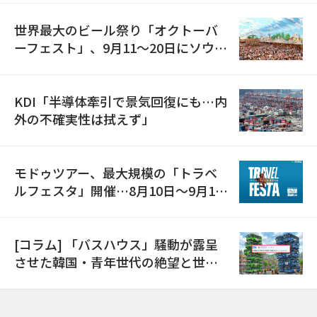
世界最大のビール祭り「オクトーバ
ーフェスト」、9月11〜20日にソウル
で開催
KDI「半導体牽引で景気回復にも…内
外の不確実性は拭えず」
モドゥツアー、最大規模の「トラベ
ルフェスタ」開催…8月10日～9月11
日
[コラム] 「バスハウス」騒動が露呈
させた韓国・青年世代の絶望と世代
間格差