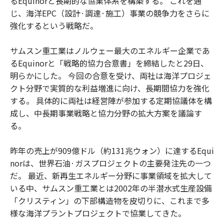
るEquinorと長期的な協業体系を構築する。 これを通
じ、海洋EPC（設計·調達·施工）事業の競争力をさらに
強化するという戦略だ。
サムスン重工業はノルウェー最大のエネルギー企業であ
るEquinorと「戦略的協力合意書」を締結したと29日、
明らかにした。 今回の合意を受け、両社は海洋プロジェ
クト分野で実質的な利益増進に向け、長期間協力を強化
する。 具体的に両社は経営陣が参加する定期協議体を構
成し、中長期事業戦略と協力分野の拡大方案を議論す
る。
昨年の売上が909億ドル（約131兆ウォン）に達するEqui
norは、世界石油·ガスプロジェクトの主要発注先の一つ
だ。 最近、新再生エネルギー分野に事業領域を拡大して
いる中、サムスン重工業とは2002年の半潜水式生産設備
「クリスティン」の下部構造物を皮切りに、これまで多
様な海洋プラントプロジェクトで協業してきた。