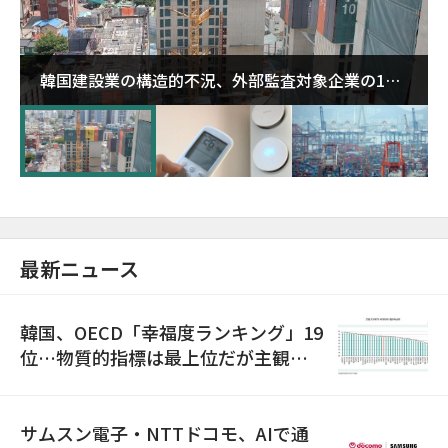
韓国建設業の構造的不況、外部監査対象企業の1割
超が「ゾンビ企業」に…5年で2.8倍増
最新ニュース
韓国、OECD「幸福度ランキング」19
位…物質的指標は最上位だが主観的
満足度は最下位
サムスン電子・NTTドコモ、AIで通