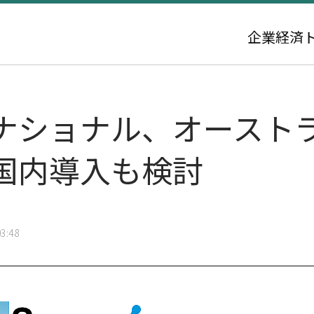
企業
経済
ナショナル、オースト
国内導入も検討
3:48