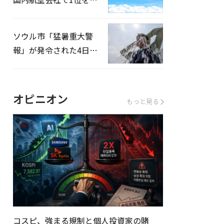
録…「上半期搭乗率
93%」
ソウル市「猛暑重大警
報」が発令された4日、
熱中症患者39人追加発
生
オピニオン
もっと見る
コスピ、強まる規制と個人投資家の賭