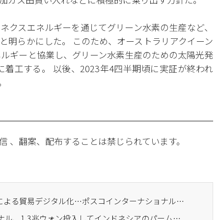
ネクスエネルギーを通じてグリーン水素の生産など、
と明らかにした。 このため、オーストラリアクイーン
ネルギーと協業し、グリーン水素生産のための太陽光発
に着工する。 以後、2023年4四半期頃に実証が終われ
。
信 、翻案、配布することは禁じられています。
· ブロックチェーンとAIによる貿易デジタル化…ポスコインターナショナル、貿易金融技術の検証
· ポスコインターナショナル、1.3兆ウォン投入してインドネシアのパーム企業を買収…フルバリューチェーン完成