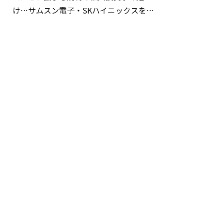
け…サムスン電子・SKハイニックスを巡
る明暗