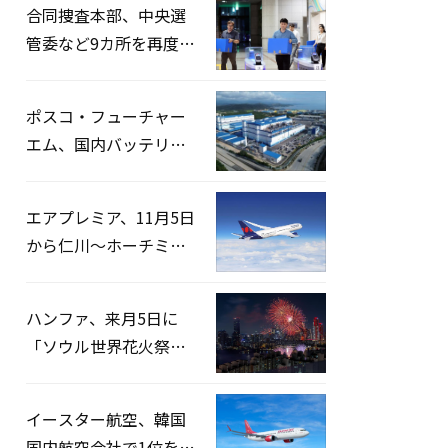
合同捜査本部、中央選
管委など9カ所を再度家
宅捜索…「投票率操
作」の資料を確保
ポスコ・フューチャー
エム、国内バッテリー
企業とLFP正極材19万ト
ンの供給契約を締結
エアプレミア、11月5日
から仁川〜ホーチミン
路線運航へ…3年2ヶ月
ぶりの再開
ハンファ、来月5日に
「ソウル世界花火祭り
2026」開催…韓・米・
英の3カ国が参加
イースター航空、韓国
国内航空会社で1位を記