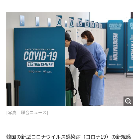
e
t
m
m
b
t
o
i
o
e
u
n
o
r
t
k
[写真＝聯合ニュース]
韓国の新型コロナウイルス感染症（コロナ19）の新規感