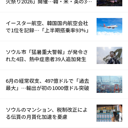
火祭り2026」開催…韓・米・英の3カ
国が参加
イースター航空、韓国国内航空会社
で1位を記録…「上半期搭乗率93%」
ソウル市「猛暑重大警報」が発令さ
れた4日、熱中症患者39人追加発生
6月の経常収支、497億ドルで「過去
最大」…輸出が初の1000億ドル突破
ソウルのマンション、税制改正によ
る伝貰の月貰化加速を憂慮