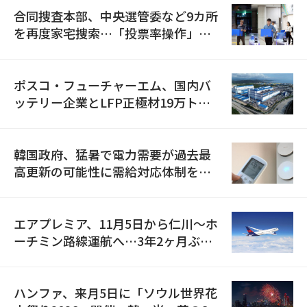
合同捜査本部、中央選管委など9カ所
を再度家宅捜索…「投票率操作」の
資料を確保
ポスコ・フューチャーエム、国内バ
ッテリー企業とLFP正極材19万トン
の供給契約を締結
韓国政府、猛暑で電力需要が過去最
高更新の可能性に需給対応体制を点
検
エアプレミア、11月5日から仁川〜ホ
ーチミン路線運航へ…3年2ヶ月ぶり
の再開
ハンファ、来月5日に「ソウル世界花