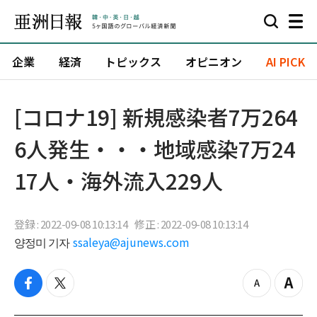
企業
経済
トピックス
オピニオン
AI PICK
[コロナ19] 新規感染者7万264
6人発生・・・地域感染7万24
17人・海外流入229人
登録 : 2022-09-08 10:13:14
修正 : 2022-09-08 10:13:14
양정미 기자
ssaleya@ajunews.com
f
t
z
Z
a
w
o
o
c
i
o
o