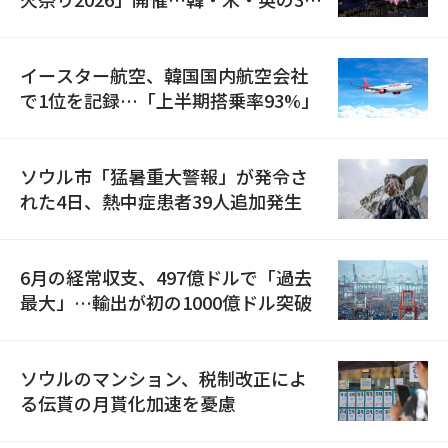
国が参加
イースター航空、韓国国内航空会社
で1位を記録…「上半期搭乗率93%」
ソウル市「猛暑重大警報」が発令さ
れた4日、熱中症患者39人追加発生
6月の経常収支、497億ドルで「過去
最大」…輸出が初の1000億ドル突破
ソウルのマンション、税制改正によ
る伝貰の月貰化加速を憂慮