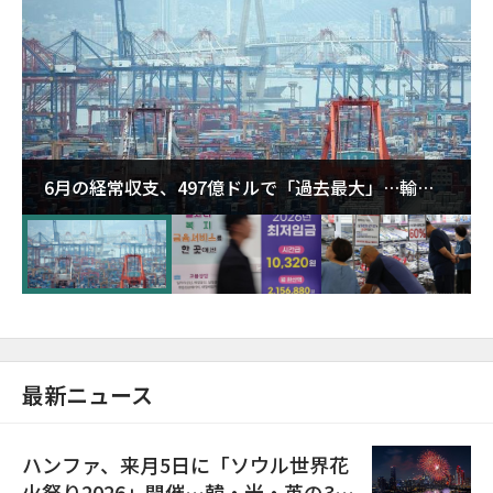
6月の経常収支、497億ドルで「過去最大」…輸出
が初の1000億ドル突破
最新ニュース
ハンファ、来月5日に「ソウル世界花
火祭り2026」開催…韓・米・英の3カ