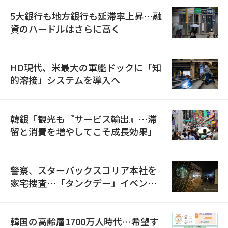
5大銀行も地方銀行も延滞率上昇…融
資のハードルはさらに高く
HD現代、米最大の軍艦ドックに「知
的溶接」システムを導入へ
韓銀「観光も『サービス輸出』…滞
留と消費を増やしてこそ成長効果」
警察、スターバックスコリア本社を
家宅捜査…「タンクデー」イベント
巡り侮辱容疑
韓国の高齢層1700万人時代…希望す