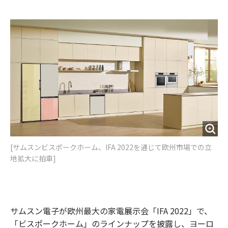
e
t
m
m
b
t
o
i
o
e
u
n
o
r
t
k
[サムスンビスポークホーム、IFA 2022を通じて欧州市場での立
地拡大に拍車]
サムスン電子が欧州最大の家電展示会「IFA 2022」で、
「ビスポークホーム」のラインナップを披露し、ヨーロ