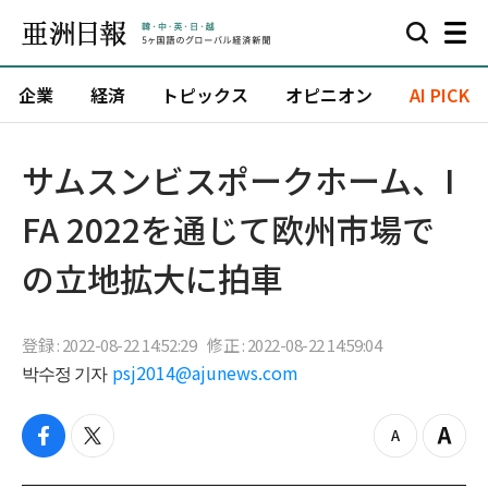
企業
経済
トピックス
オピニオン
AI PICK
サムスンビスポークホーム、I
FA 2022を通じて欧州市場で
の立地拡大に拍車
登録 : 2022-08-22 14:52:29
修正 : 2022-08-22 14:59:04
박수정 기자
psj2014@ajunews.com
f
t
z
Z
a
w
o
o
c
i
o
o