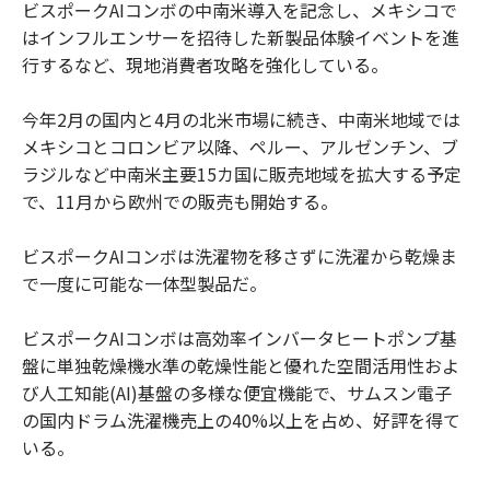
ビスポークAIコンボの中南米導入を記念し、メキシコで
はインフルエンサーを招待した新製品体験イベントを進
行するなど、現地消費者攻略を強化している。
今年2月の国内と4月の北米市場に続き、中南米地域では
メキシコとコロンビア以降、ペルー、アルゼンチン、ブ
ラジルなど中南米主要15カ国に販売地域を拡大する予定
で、11月から欧州での販売も開始する。
ビスポークAIコンボは洗濯物を移さずに洗濯から乾燥ま
で一度に可能な一体型製品だ。
ビスポークAIコンボは高効率インバータヒートポンプ基
盤に単独乾燥機水準の乾燥性能と優れた空間活用性およ
び人工知能(AI)基盤の多様な便宜機能で、サムスン電子
の国内ドラム洗濯機売上の40%以上を占め、好評を得て
いる。