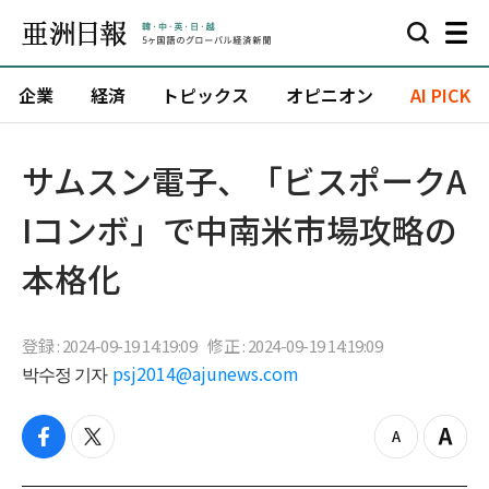
企業
経済
トピックス
オピニオン
AI PICK
サムスン電子、「ビスポークA
Iコンボ」で中南米市場攻略の
本格化
登録 : 2024-09-19 14:19:09
修正 : 2024-09-19 14:19:09
박수정 기자
psj2014@ajunews.com
f
t
z
Z
a
w
o
o
c
i
o
o