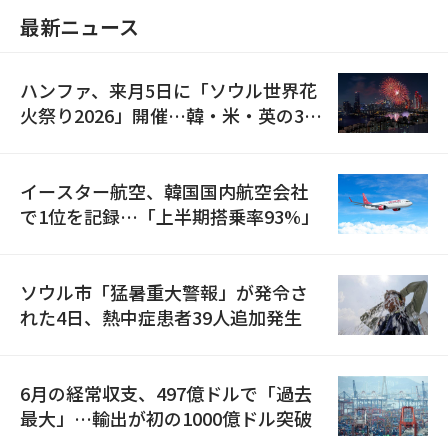
最新ニュース
ハンファ、来月5日に「ソウル世界花
火祭り2026」開催…韓・米・英の3カ
国が参加
イースター航空、韓国国内航空会社
で1位を記録…「上半期搭乗率93%」
ソウル市「猛暑重大警報」が発令さ
れた4日、熱中症患者39人追加発生
6月の経常収支、497億ドルで「過去
最大」…輸出が初の1000億ドル突破