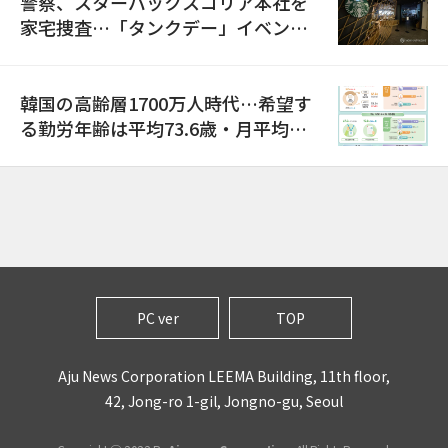
警察、スターバックスコリア本社を
家宅捜査…「タンクデー」イベント
巡り侮辱容疑
韓国の高齢層1700万人時代…希望す
る勤労年齢は平均73.6歳・月平均賃
金は300万ウォン以上
PC ver
TOP
Aju News Corporation LEEMA Building, 11th floor,
42, Jong-ro 1-gil, Jongno-gu, Seoul