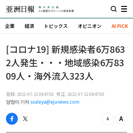
企業
経済
トピックス
オピニオン
AI PICK
[コロナ19] 新規感染者6万863
2人発生・・・地域感染6万83
09人・海外流入323人
登録 : 2022-07-22 09:47:50
修正 : 2022-07-22 09:47:50
양정미 기자
ssaleya@ajunews.com
f
t
z
Z
a
w
o
o
c
i
o
o