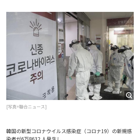
e
t
m
m
b
t
o
i
o
e
u
n
o
r
t
k
[写真=聯合ニュース]
韓国の新型コロナウイルス感染症（コロナ19）の新規感
染者が6万8632 人発生し