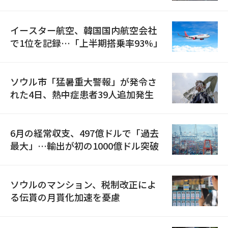
国が参加
イースター航空、韓国国内航空会社
で1位を記録…「上半期搭乗率93%」
ソウル市「猛暑重大警報」が発令さ
れた4日、熱中症患者39人追加発生
6月の経常収支、497億ドルで「過去
最大」…輸出が初の1000億ドル突破
ソウルのマンション、税制改正によ
る伝貰の月貰化加速を憂慮