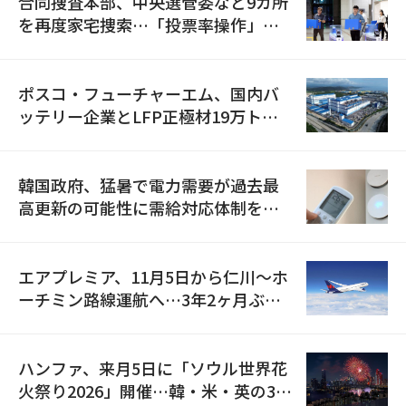
合同捜査本部、中央選管委など9カ所
を再度家宅捜索…「投票率操作」の
資料を確保
ポスコ・フューチャーエム、国内バ
ッテリー企業とLFP正極材19万トン
の供給契約を締結
韓国政府、猛暑で電力需要が過去最
高更新の可能性に需給対応体制を点
検
エアプレミア、11月5日から仁川〜ホ
ーチミン路線運航へ…3年2ヶ月ぶり
の再開
ハンファ、来月5日に「ソウル世界花
火祭り2026」開催…韓・米・英の3カ