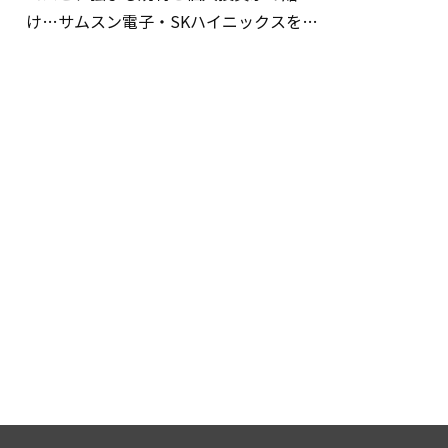
け…サムスン電子・SKハイニックスを巡
る明暗