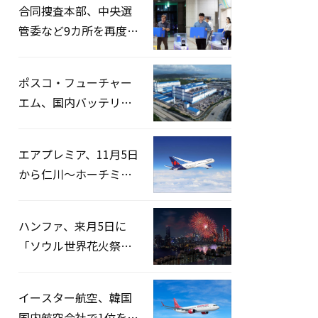
合同捜査本部、中央選
管委など9カ所を再度家
宅捜索…「投票率操
作」の資料を確保
ポスコ・フューチャー
エム、国内バッテリー
企業とLFP正極材19万ト
ンの供給契約を締結
エアプレミア、11月5日
から仁川〜ホーチミン
路線運航へ…3年2ヶ月
ぶりの再開
ハンファ、来月5日に
「ソウル世界花火祭り
2026」開催…韓・米・
英の3カ国が参加
イースター航空、韓国
国内航空会社で1位を記