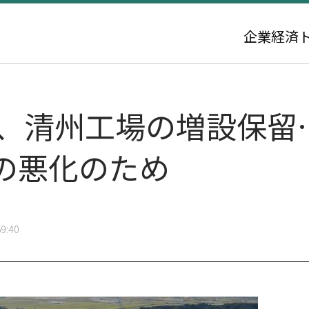
企業
経済
、清州工場の増設保留…
の悪化のため
9:40