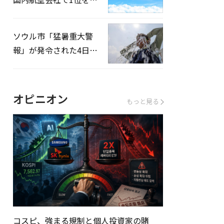
録…「上半期搭乗率
93%」
ソウル市「猛暑重大警
報」が発令された4日、
熱中症患者39人追加発
生
オピニオン
もっと見る
コスピ、強まる規制と個人投資家の賭