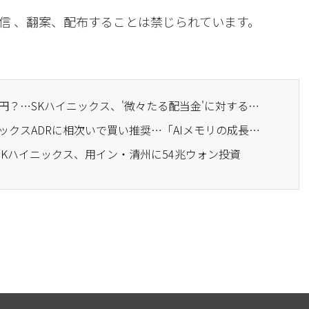
信 、翻案、配布することは禁じられています。
· 10億円投資しても25万円？…SKハイニックス、'微々たる配当金'に対する世論
· ウォール街、SKハイニックスADRに相次いで買い推奨…「AIメモリの成長性に対して過小評価」
…SKハイニックス、用イン・清州に54兆ウォン投資