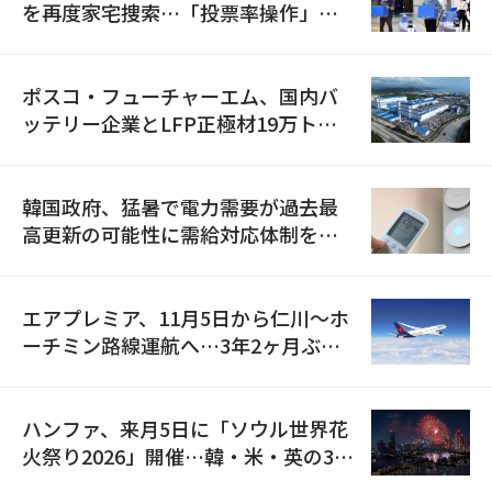
を再度家宅捜索…「投票率操作」の
資料を確保
ポスコ・フューチャーエム、国内バ
ッテリー企業とLFP正極材19万トン
の供給契約を締結
韓国政府、猛暑で電力需要が過去最
高更新の可能性に需給対応体制を点
検
エアプレミア、11月5日から仁川〜ホ
ーチミン路線運航へ…3年2ヶ月ぶり
の再開
ハンファ、来月5日に「ソウル世界花
火祭り2026」開催…韓・米・英の3カ
国が参加