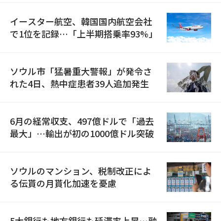
イースター航空、韓国国内航空会社
で1位を記録…「上半期搭乗率93%」
ソウル市「猛暑重大警報」が発令さ
れた4日、熱中症患者39人追加発生
6月の経常収支、497億ドルで「過去
最大」…輸出が初の1000億ドル突破
ソウルのマンション、税制改正によ
る伝貰の月貰化加速を憂慮
5大銀行も地方銀行も延滞率上昇…融