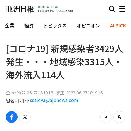
企業
経済
トピックス
オピニオン
AI PICK
[コロナ19] 新規感染者3429人
発生・・・地域感染3315人・
海外流入114人
登録 : 2022-06-27 18:19:16
修正 : 2022-06-27 18:19:16
양정미 기자
ssaleya@ajunews.com
f
t
z
Z
a
w
o
o
c
i
o
o