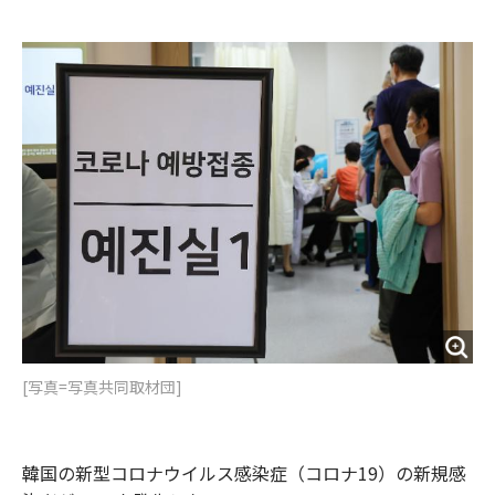
e
t
m
m
b
t
o
i
o
e
u
n
o
r
t
k
[写真=写真共同取材団]
韓国の新型コロナウイルス感染症（コロナ19）の新規感