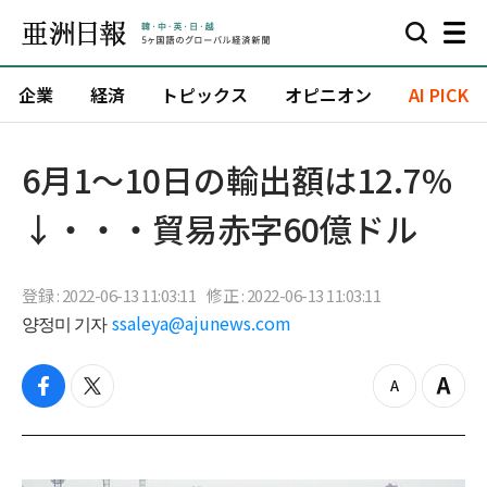
企業
経済
トピックス
オピニオン
AI PICK
6月1～10日の輸出額は12.7%
↓・・・貿易赤字60億ドル
登録 : 2022-06-13 11:03:11
修正 : 2022-06-13 11:03:11
양정미 기자
ssaleya@ajunews.com
f
t
z
Z
a
w
o
o
c
i
o
o
e
t
m
m
b
t
o
i