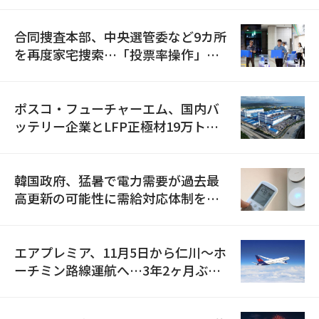
合同捜査本部、中央選管委など9カ所
を再度家宅捜索…「投票率操作」の
資料を確保
ポスコ・フューチャーエム、国内バ
ッテリー企業とLFP正極材19万トン
の供給契約を締結
韓国政府、猛暑で電力需要が過去最
高更新の可能性に需給対応体制を点
検
エアプレミア、11月5日から仁川〜ホ
ーチミン路線運航へ…3年2ヶ月ぶり
の再開