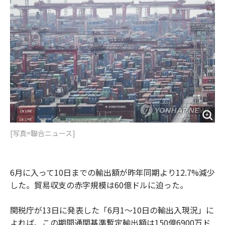
o
e
u
n
o
r
t
k
[写真=聯合ニュース]
6月に入って10日までの輸出額が昨年同期より12.7%減少
した。貿易収支の赤字規模は60億ドルに迫った。
関税庁が13日に発表した「6月1～10日の輸出入現況」に
よれば、この期間通関基準暫定輸出額は150億6900万ド