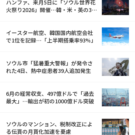
ハンファ、来月5日に「ソウル世界花
火祭り2026」開催…韓・米・英の3カ
国が参加
イースター航空、韓国国内航空会社
で1位を記録…「上半期搭乗率93%」
ソウル市「猛暑重大警報」が発令さ
れた4日、熱中症患者39人追加発生
6月の経常収支、497億ドルで「過去
最大」…輸出が初の1000億ドル突破
ソウルのマンション、税制改正によ
る伝貰の月貰化加速を憂慮