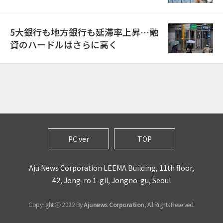
5大銀行も地方銀行も延滞率上昇…融
資のハードルはさらに高く
PC ver
TOP
Aju News Corporation LEEMA Building, 11th floor,
42, Jong-ro 1-gil, Jongno-gu, Seoul
Copyright ⓒ 2022 By
Ajunews Corporation
, All Rights Reserved.