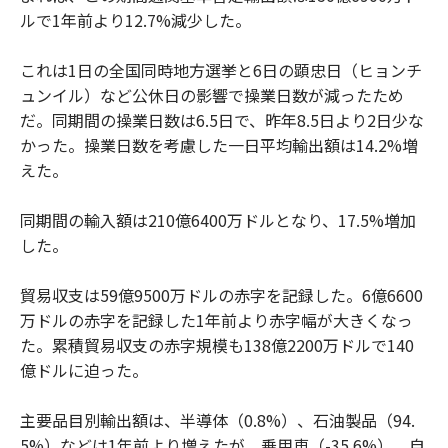
ルで1年前より12.7%減少した。
これは1日の全国同時地方選挙と6日の顕忠日（ヒョンチ
ュンイル）など公休日の影響で操業日数が減ったため
だ。同期間の操業日数は6.5日で、昨年8.5日より2日少な
かった。操業日数を考慮した一日平均輸出額は14.2%増
えた。
同期間の輸入額は210億6400万ドルとなり、17.5%増加
した。
貿易収支は59億9500万ドルの赤字を記録した。6億6600
万ドルの赤字を記録した1年前より赤字幅が大きくなっ
た。累積貿易収支の赤字規模も138億2200万ドルで140
億ドルに迫った。
主要品目別輸出額は、半導体（0.8%）、石油製品（94.
5%）などは1年前より増えたが、乗用車（-35.6%）、自