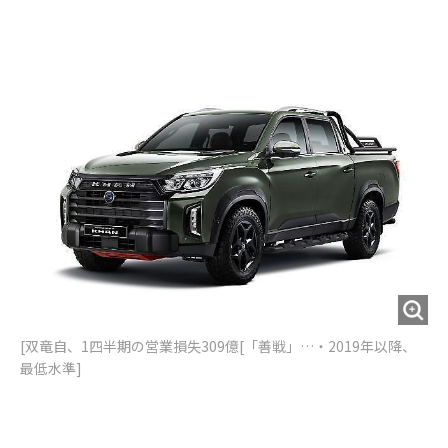
e
t
m
m
b
t
o
i
o
e
u
n
o
r
t
k
[双竜自、1四半期の営業損失309億[「善戦」…・2019年以降、
最低水準]