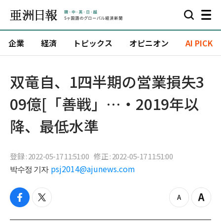
企業
経済
トピックス
オピニオン
AI PICK
双竜自、1四半期の営業損失3
09億[「善戦」…・2019年以
降、最低水準
登録 : 2022-05-17 11:51:00
修正 : 2022-05-17 11:51:00
박수정 기자
psj2014@ajunews.com
f
t
z
Z
a
w
o
o
c
i
o
o