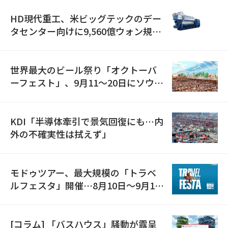
HD現代重工、米ビッグテックのデー
タセンター向けに9,560億ウォン規模
の発電設備を受注…「過去最大」
世界最大のビール祭り「オクトーバ
ーフェスト」、9月11〜20日にソウル
で開催
KDI「半導体牽引で景気回復にも…内
外の不確実性は拭えず」
モドゥツアー、最大規模の「トラベ
ルフェスタ」開催…8月10日～9月11
日
[コラム] 「バスハウス」騒動が露呈