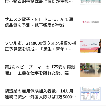
位…物質的指標は最上位だが主観的
満足度は最下位
サムスン電子・NTTドコモ、AIで通
信品質を予測…低下頻度が半減
ソウル市、2兆8000億ウォン規模の補
正予算案を編成…「民生・青年・安
全」に8100億ウォンを集中投資
第2次ベビーブーマーの「不安な再就
職」…主要な仕事を離れた後、臨時
職が2倍近くに急増
製造業の雇用保険加入者数、14カ月
連続で減少…外国人除けば1万5000人
減