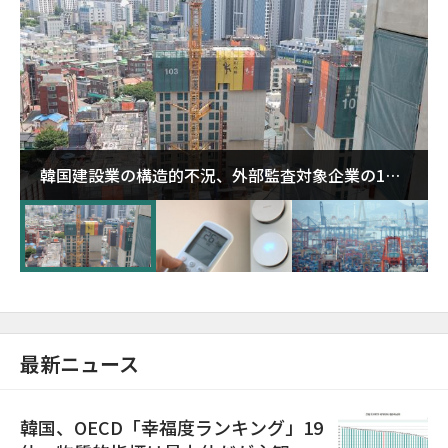
韓国建設業の構造的不況、外部監査対象企業の1割
超が「ゾンビ企業」に…5年で2.8倍増
最新ニュース
韓国、OECD「幸福度ランキング」19