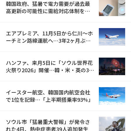
韓国政府、猛暑で電力需要が過去最
高更新の可能性に需給対応体制を点
検
エアプレミア、11月5日から仁川〜ホ
ーチミン路線運航へ…3年2ヶ月ぶり
の再開
ハンファ、来月5日に「ソウル世界花
火祭り2026」開催…韓・米・英の3カ
国が参加
イースター航空、韓国国内航空会社
で1位を記録…「上半期搭乗率93%」
ソウル市「猛暑重大警報」が発令さ
れた4日、熱中症患者39人追加発生