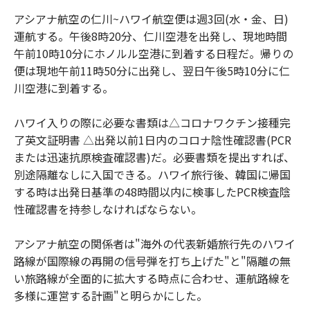
アシアナ航空の仁川~ハワイ航空便は週3回(水・金、日)
運航する。午後8時20分、仁川空港を出発し、現地時間
午前10時10分にホノルル空港に到着する日程だ。帰りの
便は現地午前11時50分に出発し、翌日午後5時10分に仁
川空港に到着する。
ハワイ入りの際に必要な書類は△コロナワクチン接種完
了英文証明書 △出発以前1日内のコロナ陰性確認書(PCR
または迅速抗原検査確認書)だ。必要書類を提出すれば、
別途隔離なしに入国できる。ハワイ旅行後、韓国に帰国
する時は出発日基準の48時間以内に検事したPCR検査陰
性確認書を持参しなければならない。
アシアナ航空の関係者は"海外の代表新婚旅行先のハワイ
路線が国際線の再開の信号弾を打ち上げた"と"隔離の無
い旅路線が全面的に拡大する時点に合わせ、運航路線を
多様に運営する計画"と明らかにした。