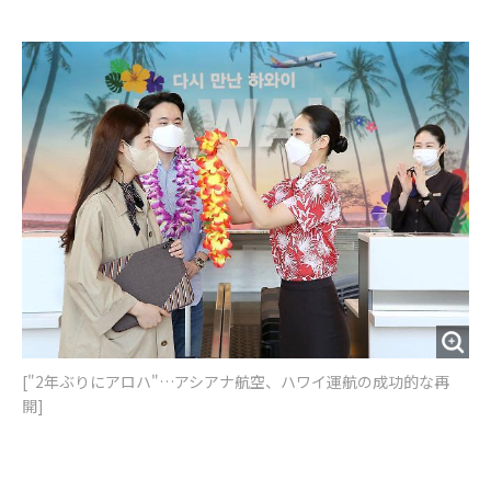
e
t
m
m
b
t
o
i
o
e
u
n
o
r
t
k
["2年ぶりにアロハ"…アシアナ航空、ハワイ運航の成功的な再
開]