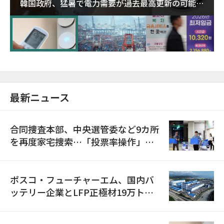
韓国政府、猛暑で電力需要が過去最高更新の可能性
に需給対応体制を点検
最新ニュース
合同捜査本部、中央選管委など9カ所
を再度家宅捜索…「投票率操作」の
資料を確保
ポスコ・フューチャーエム、国内バ
ッテリー企業とLFP正極材19万トン
の供給契約を締結