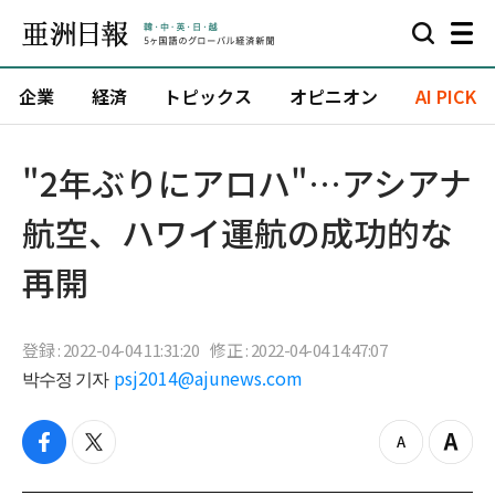
企業
経済
トピックス
オピニオン
AI PICK
"2年ぶりにアロハ"…アシアナ
航空、ハワイ運航の成功的な
再開
登録 : 2022-04-04 11:31:20
修正 : 2022-04-04 14:47:07
박수정 기자
psj2014@ajunews.com
f
t
z
Z
a
w
o
o
c
i
o
o