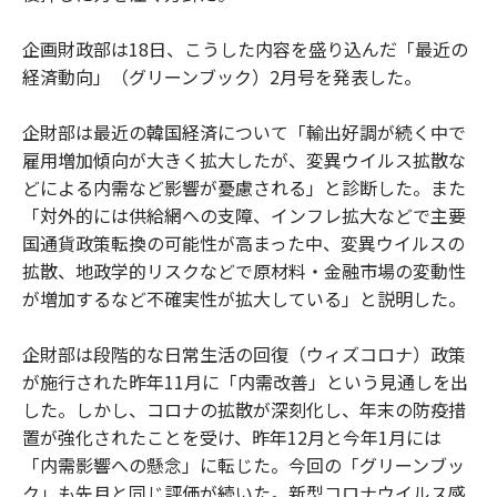
企画財政部は18日、こうした内容を盛り込んだ「最近の
経済動向」（グリーンブック）2月号を発表した。
企財部は最近の韓国経済について「輸出好調が続く中で
雇用増加傾向が大きく拡大したが、変異ウイルス拡散な
どによる内需など影響が憂慮される」と診断した。また
「対外的には供給網への支障、インフレ拡大などで主要
国通貨政策転換の可能性が高まった中、変異ウイルスの
拡散、地政学的リスクなどで原材料・金融市場の変動性
が増加するなど不確実性が拡大している」と説明した。
企財部は段階的な日常生活の回復（ウィズコロナ）政策
が施行された昨年11月に「内需改善」という見通しを出
した。しかし、コロナの拡散が深刻化し、年末の防疫措
置が強化されたことを受け、昨年12月と今年1月には
「内需影響への懸念」に転じた。今回の「グリーンブッ
ク」も先月と同じ評価が続いた。新型コロナウイルス感