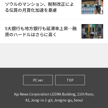
ソウルのマンション、税制改正によ
る伝貰の月貰化加速を憂慮
5大銀行も地方銀行も延滞率上昇…融
資のハードルはさらに高く
PC ver
TOP
Aju News Corporation LEEMA Building, 11th floor,
42, Jong-ro 1-gil, Jongno-gu, Seoul