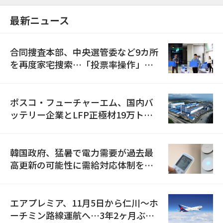
最新ニュース
合同捜査本部、中央選管委など9カ所
を再度家宅捜索…「投票率操作」の
資料を確保
ポスコ・フューチャーエム、国内バ
ッテリー企業とLFP正極材19万トン
の供給契約を締結
韓国政府、猛暑で電力需要が過去最
高更新の可能性に需給対応体制を点
検
エアプレミア、11月5日から仁川〜ホ
ーチミン路線運航へ…3年2ヶ月ぶり