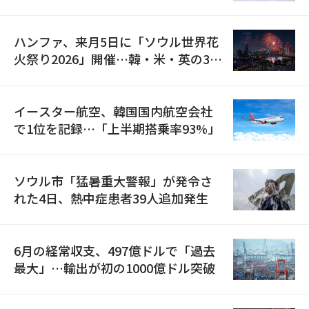
の再開
ハンファ、来月5日に「ソウル世界花
火祭り2026」開催…韓・米・英の3カ
国が参加
イースター航空、韓国国内航空会社
で1位を記録…「上半期搭乗率93%」
ソウル市「猛暑重大警報」が発令さ
れた4日、熱中症患者39人追加発生
6月の経常収支、497億ドルで「過去
最大」…輸出が初の1000億ドル突破