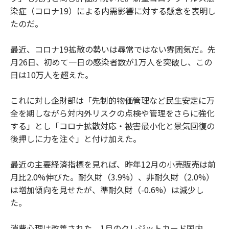
染症（コロナ19）による内需影響に対する懸念を表明し
たのだ。
最近、コロナ19拡散の勢いは尋常ではない雰囲気だ。先
月26日、初めて一日の感染者数が1万人を突破し、この
日は10万人を超えた。
これに対し企財部は「先制的物価管理など民生安定に万
全を期しながら対内外リスクの点検や管理をさらに強化
する」とし「コロナ拡散対応・被害最小化と景気回復の
後押しに力を注ぐ」と付け加えた。
最近の主要経済指標を見れば、昨年12月の小売販売は前
月比2.0%伸びた。耐久財（3.9%）、非耐久財（2.0%）
は増加傾向を見せたが、準耐久財（-0.6%）は減少し
た。
消費心理は改善された。1月のクレジットカード国内