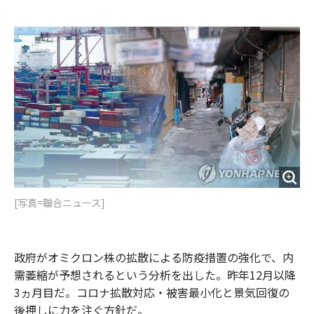
e
t
m
m
b
t
o
i
o
e
u
n
o
r
t
k
[写真=聯合ニュース]
政府がオミクロン株の拡散による防疫措置の強化で、内
需萎縮が予想されるという分析を出した。昨年12月以降
3ヵ月目だ。コロナ拡散対応・被害最小化と景気回復の
後押しに力を注ぐ方針だ。