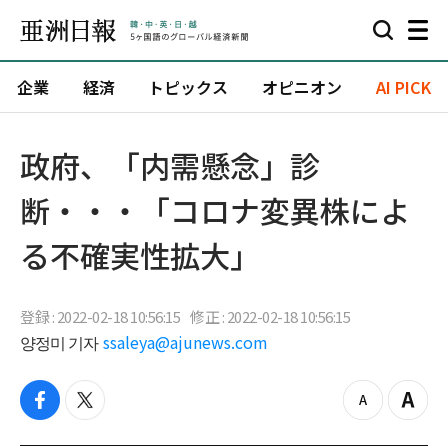
企業
経済
トピックス
オピニオン
AI PICK
政府、「内需懸念」診
断・・・「コロナ変異株によ
る不確実性拡大」
登録 : 2022-02-18 10:56:15
修正 : 2022-02-18 10:56:15
양정미 기자
ssaleya@ajunews.com
f
t
z
Z
a
w
o
o
c
i
o
o