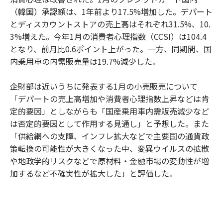
（韓国）承認額は、1年前より17.5%増加した。デパート
とディスカウントストアの売上高はそれぞれ31.5%、10.
3%増えた。今年1月の消費者心理指数（CCSI）は104.4
となり、前月比0.6ポイント上がった。一方、同期間、国
内乗用車の内需販売量は19.7%減少した。
企財部は近いうちに発表する1月の小売販売について
「デパートの売上高増加や消費者心理指数上昇などは肯
定的要因」としながらも「国産乗用車内需販売減少など
は否定的要因として作用する見通し」と予想した。また
「供給網への支障、インフレ拡大などで主要国の通貨政
策転換の可能性が大きくなった中、変異ウイルスの拡散
や地政学的リスクなどで原材料・金融市場の変動性が増
加するなど不確実性が拡大した」と評価した。