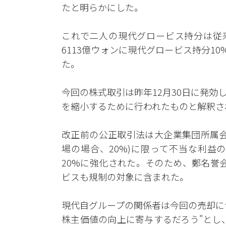
たと明らかにした。
これで二人の現代グロービス持分は従来の
6113億ウォンに現代グロービス持分1
た。
今回の株式取引は昨年12月30日に発
を縮小するために行われたものと解釈さ
改正前の公正取引法は大企業集団所属会
場の場合、20%)に限って不当な利益
20%に強化された。そのため、鄭名誉会
ビスも規制の対象に含まれた。
現代自グループの関係者は今回の売却に
株主価値の向上に寄与するだろう"とし