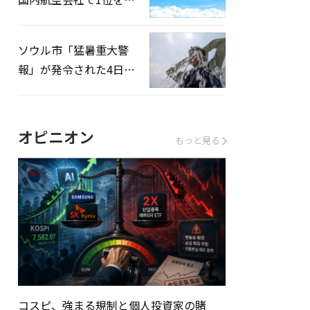
録…「上半期搭乗率
93%」
ソウル市「猛暑重大警
報」が発令された4日、
熱中症患者39人追加発
生
オピニオン
もっと見る
コスピ、強まる規制と個人投資家の賭