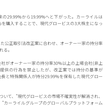
29.99%から19.99%へと下がった。カーライルは
0%を購入することで、現代グロービスの3大株主になっ
効した公正取引法改正案に合わせ、オーナー一家の持分率
れる。
社がオーナー一家の持分率30%以上の上場会社(非上
の提供の行為を禁止したが、改正案では持分の基準が
長と特殊関係人が持分29.99%を保有した現代グロー
ついて、"現代グロービスの市場不確実性が解消され、
、"カーライルグループのグローバルプラットフォーム