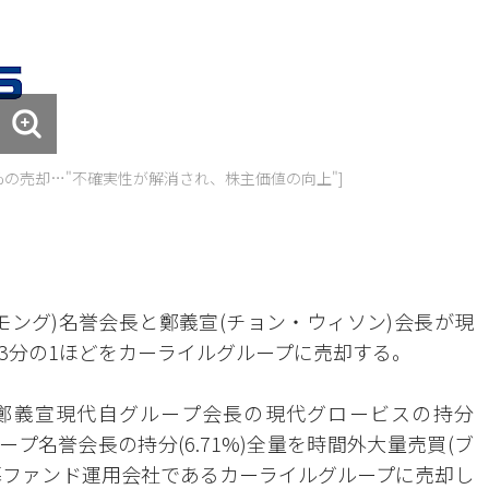
%の売却…"不確実性が解消され、株主価値の向上"]
モング)名誉会長と鄭義宣(チョン・ウィソン)会長が現
3分の1ほどをカーライルグループに売却する。
鄭義宣現代自グループ会長の現代グロービスの持分
グループ名誉会長の持分(6.71%)全量を時間外大量売買(ブ
募ファンド運用会社であるカーライルグループに売却し