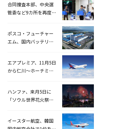
合同捜査本部、中央選
管委など9カ所を再度家
宅捜索…「投票率操
作」の資料を確保
ポスコ・フューチャー
エム、国内バッテリー
企業とLFP正極材19万ト
ンの供給契約を締結
エアプレミア、11月5日
から仁川〜ホーチミン
路線運航へ…3年2ヶ月
ぶりの再開
ハンファ、来月5日に
「ソウル世界花火祭り
2026」開催…韓・米・
英の3カ国が参加
イースター航空、韓国
国内航空会社で1位を記