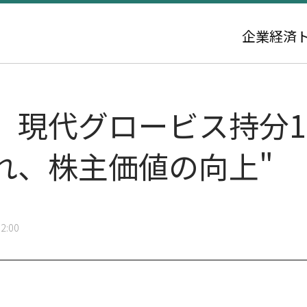
企業
経済
、現代グロービス持分1
れ、株主価値の向上"
2:00