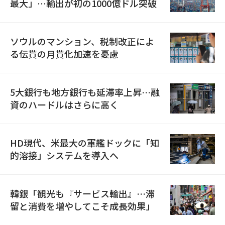
最大」…輸出が初の1000億ドル突破
ソウルのマンション、税制改正によ
る伝貰の月貰化加速を憂慮
5大銀行も地方銀行も延滞率上昇…融
資のハードルはさらに高く
HD現代、米最大の軍艦ドックに「知
的溶接」システムを導入へ
韓銀「観光も『サービス輸出』…滞
留と消費を増やしてこそ成長効果」