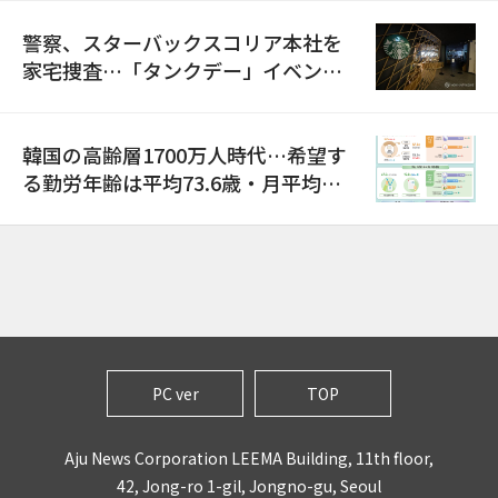
警察、スターバックスコリア本社を
家宅捜査…「タンクデー」イベント
巡り侮辱容疑
韓国の高齢層1700万人時代…希望す
る勤労年齢は平均73.6歳・月平均賃
金は300万ウォン以上
PC ver
TOP
Aju News Corporation LEEMA Building, 11th floor,
42, Jong-ro 1-gil, Jongno-gu, Seoul