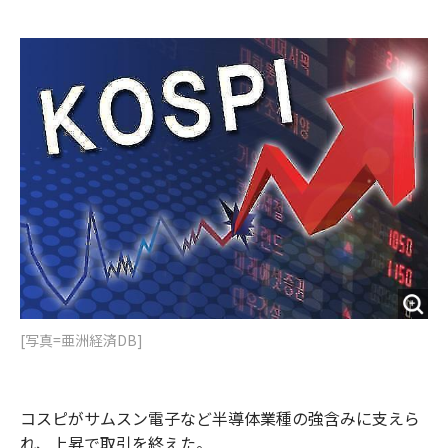
e
t
m
m
b
t
o
i
o
e
u
n
o
r
t
k
[写真=亜洲経済DB]
コスピがサムスン電子など半導体業種の強含みに支えら
れ、上昇で取引を終えた。