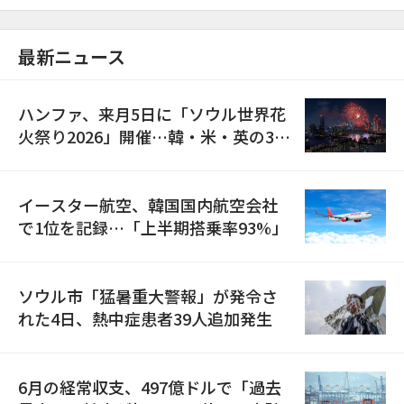
最新ニュース
ハンファ、来月5日に「ソウル世界花
火祭り2026」開催…韓・米・英の3カ
国が参加
イースター航空、韓国国内航空会社
で1位を記録…「上半期搭乗率93%」
ソウル市「猛暑重大警報」が発令さ
れた4日、熱中症患者39人追加発生
6月の経常収支、497億ドルで「過去