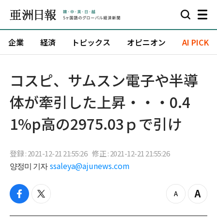
企業
経済
トピックス
オピニオン
AI PICK
コスピ、サムスン電子や半導
体が牽引した上昇・・・0.4
1%p高の2975.03ｐで引け
登録 : 2021-12-21 21:55:26
修正 : 2021-12-21 21:55:26
양정미 기자
ssaleya@ajunews.com
f
t
z
Z
a
w
o
o
c
i
o
o