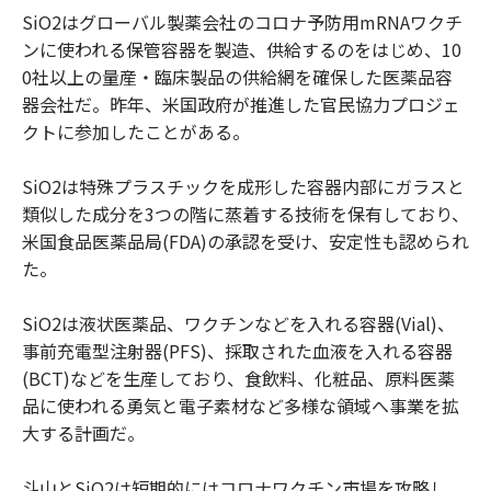
SiO2はグローバル製薬会社のコロナ予防用mRNAワクチ
ンに使われる保管容器を製造、供給するのをはじめ、10
0社以上の量産・臨床製品の供給網を確保した医薬品容
器会社だ。昨年、米国政府が推進した官民協力プロジェ
クトに参加したことがある。
SiO2は特殊プラスチックを成形した容器内部にガラスと
類似した成分を3つの階に蒸着する技術を保有しており、
米国食品医薬品局(FDA)の承認を受け、安定性も認められ
た。
SiO2は液状医薬品、ワクチンなどを入れる容器(Vial)、
事前充電型注射器(PFS)、採取された血液を入れる容器
(BCT)などを生産しており、食飲料、化粧品、原料医薬
品に使われる勇気と電子素材など多様な領域へ事業を拡
大する計画だ。
斗山とSiO2は短期的にはコロナワクチン市場を攻略し、