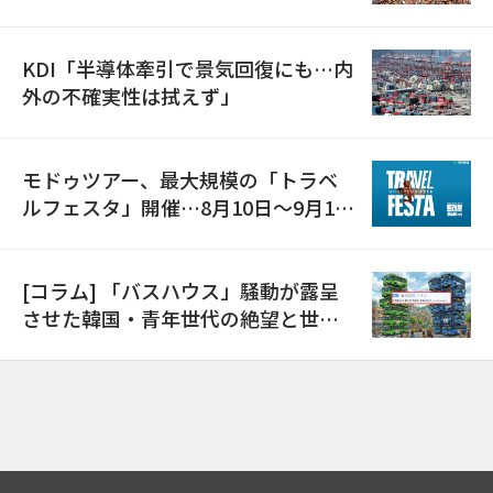
で開催
KDI「半導体牽引で景気回復にも…内
外の不確実性は拭えず」
モドゥツアー、最大規模の「トラベ
ルフェスタ」開催…8月10日～9月11
日
[コラム] 「バスハウス」騒動が露呈
させた韓国・青年世代の絶望と世代
間格差