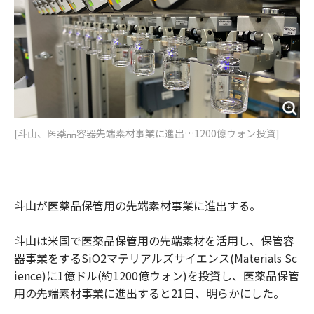
o
e
u
n
o
r
t
k
[斗山、医薬品容器先端素材事業に進出…1200億ウォン投資]
斗山が医薬品保管用の先端素材事業に進出する。
斗山は米国で医薬品保管用の先端素材を活用し、保管容
器事業をするSiO2マテリアルズサイエンス(Materials Sc
ience)に1億ドル(約1200億ウォン)を投資し、医薬品保管
用の先端素材事業に進出すると21日、明らかにした。