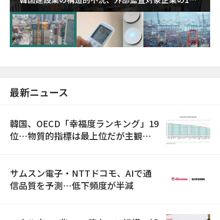
超が「ゾンビ企業」に…5年で2.8倍増
最新ニュース
韓国、OECD「幸福度ランキング」19
位…物質的指標は最上位だが主観的
満足度は最下位
サムスン電子・NTTドコモ、AIで通
信品質を予測…低下頻度が半減