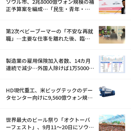
ソウル市、2兆8000億ウォン規模の補
正予算案を編成…「民生・青年・安
全」に8100億ウォンを集中投資
第2次ベビーブーマーの「不安な再就
職」…主要な仕事を離れた後、臨時
職が2倍近くに急増
製造業の雇用保険加入者数、14カ月
連続で減少…外国人除けば1万5000人
減
HD現代重工、米ビッグテックのデー
タセンター向けに9,560億ウォン規模
の発電設備を受注…「過去最大」
世界最大のビール祭り「オクトーバ
ーフェスト」、9月11〜20日にソウル