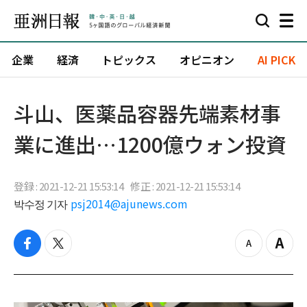
企業
経済
トピックス
オピニオン
AI PICK
斗山、医薬品容器先端素材事
業に進出…1200億ウォン投資
登録 : 2021-12-21 15:53:14
修正 : 2021-12-21 15:53:14
박수정 기자
psj2014@ajunews.com
f
t
z
Z
a
w
o
o
c
i
o
o
e
t
m
m
b
t
o
i