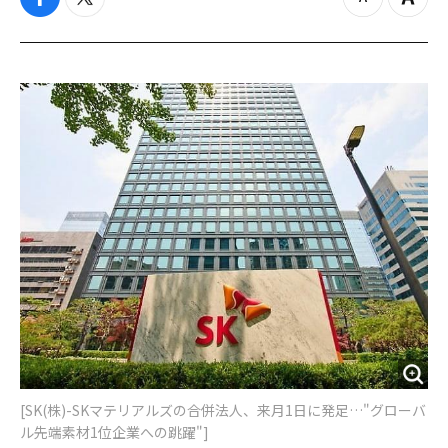
f
t
z
Z
a
w
o
o
c
i
o
o
e
t
m
m
b
t
o
i
o
e
u
n
o
r
t
k
[SK(株)-SKマテリアルズの合併法人、来月1日に発足…"グローバ
ル先端素材1位企業への跳躍"]