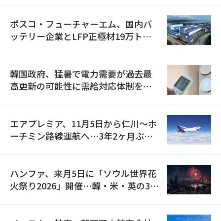
ポスコ・フューチャーエム、国内バ
ッテリー企業とLFP正極材19万トン
の供給契約を締結
韓国政府、猛暑で電力需要が過去最
高更新の可能性に需給対応体制を点
検
エアプレミア、11月5日から仁川〜ホ
ーチミン路線運航へ…3年2ヶ月ぶり
の再開
ハンファ、来月5日に「ソウル世界花
火祭り2026」開催…韓・米・英の3カ
国が参加