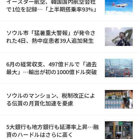
イースター航空、韓国国内航空会社
で1位を記録…「上半期搭乗率93%」
ソウル市「猛暑重大警報」が発令さ
れた4日、熱中症患者39人追加発生
6月の経常収支、497億ドルで「過去
最大」…輸出が初の1000億ドル突破
ソウルのマンション、税制改正によ
る伝貰の月貰化加速を憂慮
5大銀行も地方銀行も延滞率上昇…融
資のハードルはさらに高く