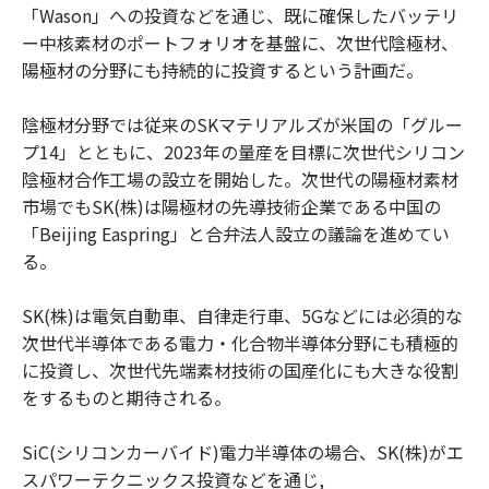
「Wason」への投資などを通じ、既に確保したバッテリ
ー中核素材のポートフォリオを基盤に、次世代陰極材、
陽極材の分野にも持続的に投資するという計画だ。
陰極材分野では従来のSKマテリアルズが米国の「グルー
プ14」とともに、2023年の量産を目標に次世代シリコン
陰極材合作工場の設立を開始した。次世代の陽極材素材
市場でもSK(株)は陽極材の先導技術企業である中国の
「Beijing Easpring」と合弁法人設立の議論を進めてい
る。
SK(株)は電気自動車、自律走行車、5Gなどには必須的な
次世代半導体である電力・化合物半導体分野にも積極的
に投資し、次世代先端素材技術の国産化にも大きな役割
をするものと期待される。
SiC(シリコンカーバイド)電力半導体の場合、SK(株)がエ
スパワーテクニックス投資などを通じ,