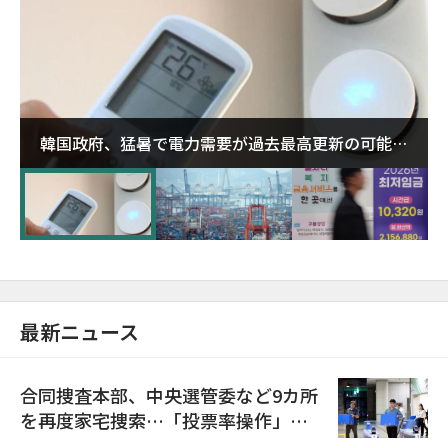
韓国政府、猛暑で電力需要が過去最高更新の可能性
に需給対応体制を点検
最新ニュース
合同捜査本部、中央選管委など9カ所
を再度家宅捜索…「投票率操作」の
資料を確保