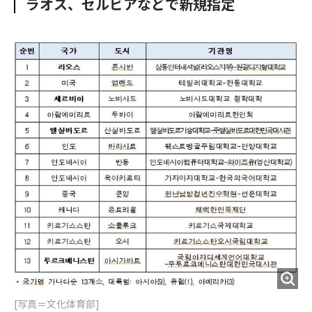
ラオス、セルビアなどで新規指定
o
e
u
n
o
r
t
k
[写真＝文化体育部]