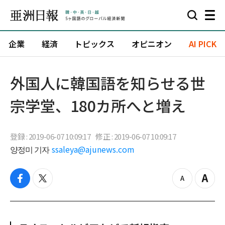
企業
経済
トピックス
オピニオン
AI PICK
外国人に韓国語を知らせる世
宗学堂、180カ所へと増え
登録 : 2019-06-07 10:09:17
修正 : 2019-06-07 10:09:17
양정미 기자
ssaleya@ajunews.com
f
t
z
Z
a
w
o
o
c
i
o
o
e
t
m
m
b
t
o
i