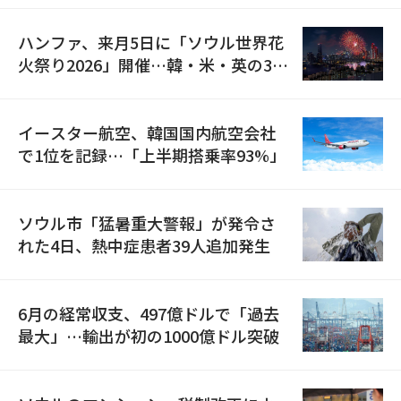
ハンファ、来月5日に「ソウル世界花
火祭り2026」開催…韓・米・英の3カ
国が参加
イースター航空、韓国国内航空会社
で1位を記録…「上半期搭乗率93%」
ソウル市「猛暑重大警報」が発令さ
れた4日、熱中症患者39人追加発生
6月の経常収支、497億ドルで「過去
最大」…輸出が初の1000億ドル突破