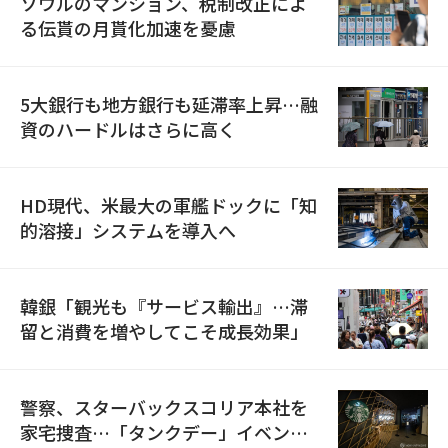
ソウルのマンション、税制改正によ
る伝貰の月貰化加速を憂慮
5大銀行も地方銀行も延滞率上昇…融
資のハードルはさらに高く
HD現代、米最大の軍艦ドックに「知
的溶接」システムを導入へ
韓銀「観光も『サービス輸出』…滞
留と消費を増やしてこそ成長効果」
警察、スターバックスコリア本社を
家宅捜査…「タンクデー」イベント