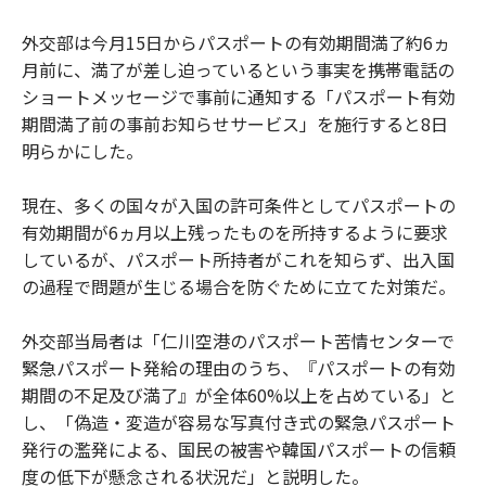
外交部は今月15日からパスポートの有効期間満了約6ヵ
月前に、満了が差し迫っているという事実を携帯電話の
ショートメッセージで事前に通知する「パスポート有効
期間満了前の事前お知らせサービス」を施行すると8日
明らかにした。
現在、多くの国々が入国の許可条件としてパスポートの
有効期間が6ヵ月以上残ったものを所持するように要求
しているが、パスポート所持者がこれを知らず、出入国
の過程で問題が生じる場合を防ぐために立てた対策だ。
外交部当局者は「仁川空港のパスポート苦情センターで
緊急パスポート発給の理由のうち、『パスポートの有効
期間の不足及び満了』が全体60%以上を占めている」と
し、「偽造・変造が容易な写真付き式の緊急パスポート
発行の濫発による、国民の被害や韓国パスポートの信頼
度の低下が懸念される状況だ」と説明した。