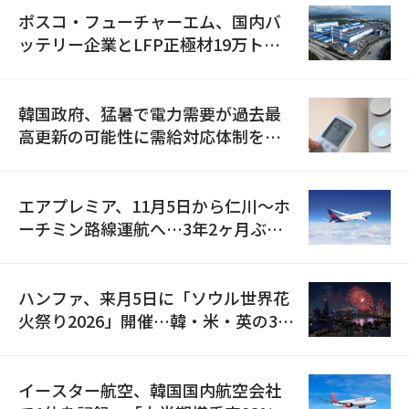
ポスコ・フューチャーエム、国内バ
ッテリー企業とLFP正極材19万トン
の供給契約を締結
韓国政府、猛暑で電力需要が過去最
高更新の可能性に需給対応体制を点
検
エアプレミア、11月5日から仁川〜ホ
ーチミン路線運航へ…3年2ヶ月ぶり
の再開
ハンファ、来月5日に「ソウル世界花
火祭り2026」開催…韓・米・英の3カ
国が参加
イースター航空、韓国国内航空会社