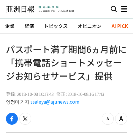
企業
経済
トピックス
オピニオン
AI PICK
パスポート満了期間6ヵ月前に
「携帯電話ショートメッセー
ジお知らせサービス」提供
登録 : 2018-10-08 16:17:43
修正 : 2018-10-08 16:17:43
양정미 기자
ssaleya@ajunews.com
f
t
z
Z
a
w
o
o
c
i
o
o