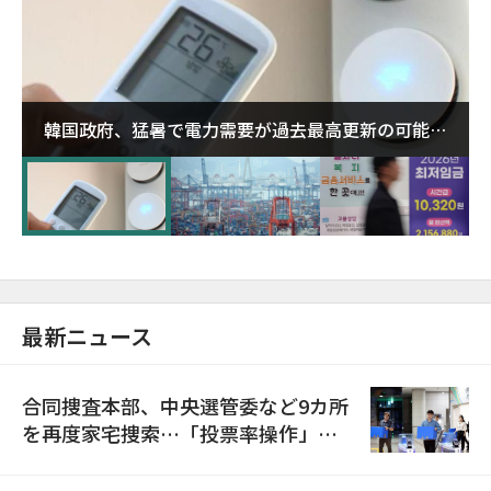
韓国政府、猛暑で電力需要が過去最高更新の可能性
に需給対応体制を点検
最新ニュース
合同捜査本部、中央選管委など9カ所
を再度家宅捜索…「投票率操作」の
資料を確保