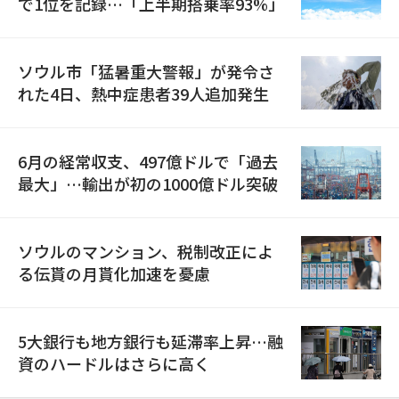
で1位を記録…「上半期搭乗率93%」
ソウル市「猛暑重大警報」が発令さ
れた4日、熱中症患者39人追加発生
6月の経常収支、497億ドルで「過去
最大」…輸出が初の1000億ドル突破
ソウルのマンション、税制改正によ
る伝貰の月貰化加速を憂慮
5大銀行も地方銀行も延滞率上昇…融
資のハードルはさらに高く