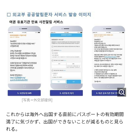
e
t
m
m
b
t
o
i
o
e
u
n
o
r
t
k
[写真＝外交部提供]
これからは海外へ出国する直前にパスポートの有効期間
満了に気づかず、出国ができないことが減るものと見ら
れる。