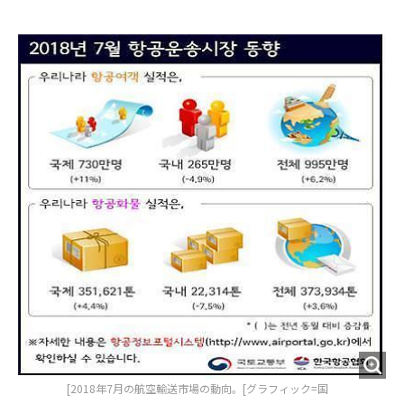
e
t
m
m
b
t
o
i
o
e
u
n
o
r
t
k
[2018年7月の航空輸送市場の動向。[グラフィック=国