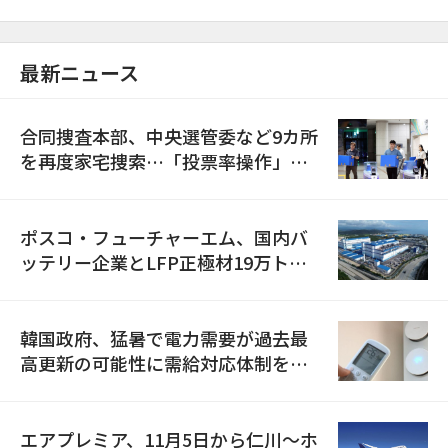
最新ニュース
合同捜査本部、中央選管委など9カ所
を再度家宅捜索…「投票率操作」の
資料を確保
ポスコ・フューチャーエム、国内バ
ッテリー企業とLFP正極材19万トン
の供給契約を締結
韓国政府、猛暑で電力需要が過去最
高更新の可能性に需給対応体制を点
検
エアプレミア、11月5日から仁川〜ホ