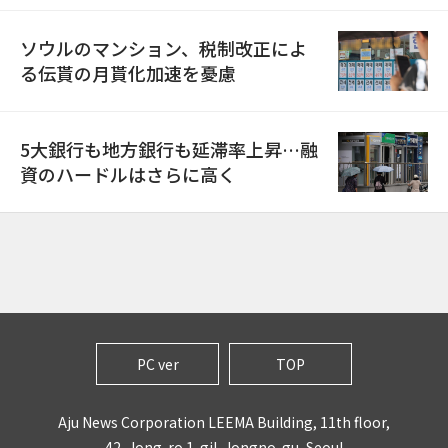
ソウルのマンション、税制改正によ
る伝貰の月貰化加速を憂慮
5大銀行も地方銀行も延滞率上昇…融
資のハードルはさらに高く
PC ver
TOP
Aju News Corporation LEEMA Building, 11th floor,
42, Jong-ro 1-gil, Jongno-gu, Seoul