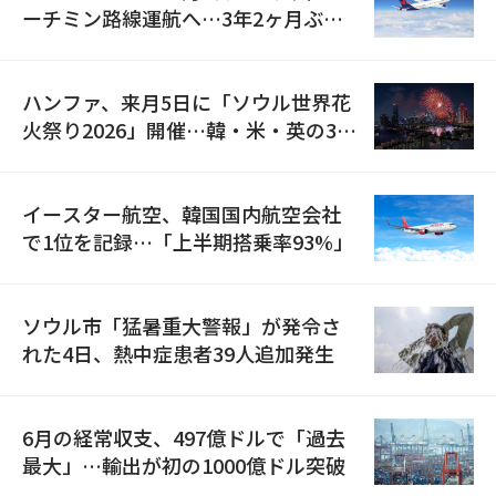
ーチミン路線運航へ…3年2ヶ月ぶり
の再開
ハンファ、来月5日に「ソウル世界花
火祭り2026」開催…韓・米・英の3カ
国が参加
イースター航空、韓国国内航空会社
で1位を記録…「上半期搭乗率93%」
ソウル市「猛暑重大警報」が発令さ
れた4日、熱中症患者39人追加発生
6月の経常収支、497億ドルで「過去
最大」…輸出が初の1000億ドル突破