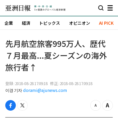
企業
経済
トピックス
オピニオン
AI PICK
先月航空旅客995万人、歴代
７月最高...夏シーズンの海外
旅行者↑
登録 : 2018-08-28 17:09:18
修正 : 2018-08-28 17:09:18
이경 기자
dorami@ajunews.com
f
t
z
Z
a
w
o
o
c
i
o
o