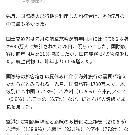
土交通部提供]]
先月、国際線の飛行機を利用した旅行者は、歴代7月の
中で最も多かった。
国土交通省は先月の航空旅客が前年同月に比べて6.2％増
の995万人と集計されたと28日、明らかにした。国際旅
客は前年同月比11％増加したが、国内旅客は4.9％減少し
た。航空貨物は、昨年より3.6％増えた。
国際線の旅客増加は夏休みに伴う海外旅行の需要が増え
たからだとみられる。先月、国際旅客は730万人で、地
域別に△中国（27.3％）△欧州（12.5％）△東南アジア
（9.8％）△日本の（6.7％）など、ほとんどの路線で成
長を見せた。
空港別定期路線増便と路線の多様化に△務安（270.5％）
△清州（128.8％）△襄陽（83.1％）△済州（77.8％）な