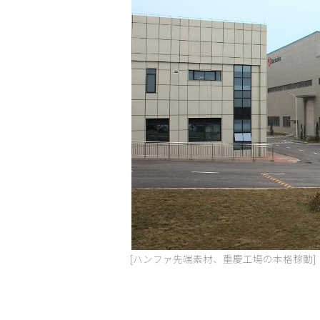
[ハンファ先端素材、重慶工場の本格稼動]