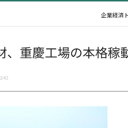
企業
経済
材、重慶工場の本格稼
2:42