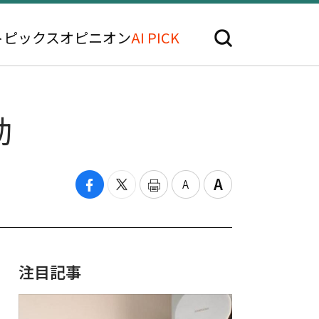
トピックス
オピニオン
AI PICK
動
注目記事