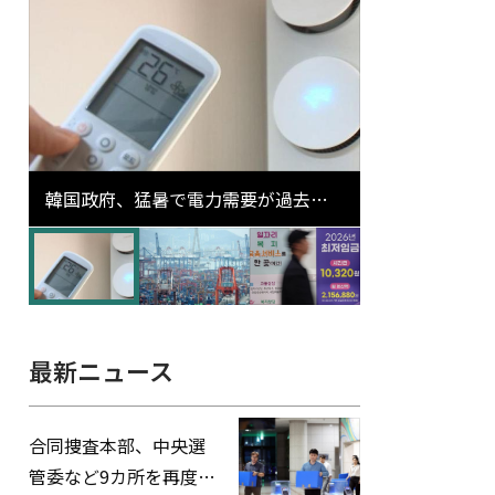
韓国政府、猛暑で電力需要が過去最
高更新の可能性に需給対応体制を点
検
最新ニュース
合同捜査本部、中央選
管委など9カ所を再度家