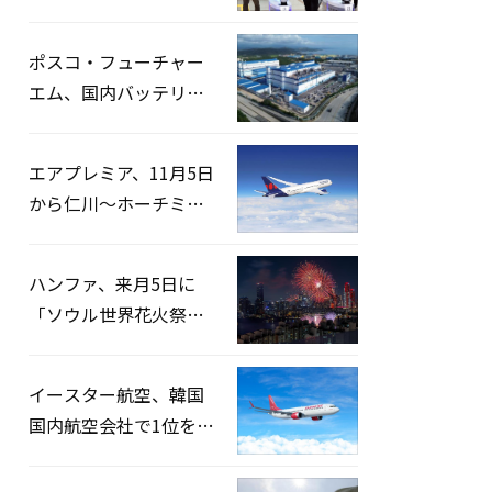
宅捜索…「投票率操
作」の資料を確保
ポスコ・フューチャー
エム、国内バッテリー
企業とLFP正極材19万ト
ンの供給契約を締結
エアプレミア、11月5日
から仁川〜ホーチミン
路線運航へ…3年2ヶ月
ぶりの再開
ハンファ、来月5日に
「ソウル世界花火祭り
2026」開催…韓・米・
英の3カ国が参加
イースター航空、韓国
国内航空会社で1位を記
録…「上半期搭乗率
93%」