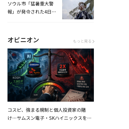
ソウル市「猛暑重大警
報」が発令された4日、
熱中症患者39人追加発
生
オピニオン
もっと見る
コスピ、強まる規制と個人投資家の賭
け…サムスン電子・SKハイニックスを巡
る明暗