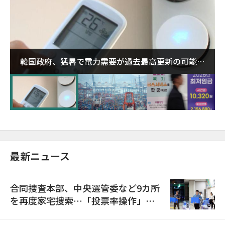
韓国政府、猛暑で電力需要が過去最高更新の可能性
に需給対応体制を点検
最新ニュース
合同捜査本部、中央選管委など9カ所
を再度家宅捜索…「投票率操作」の
資料を確保