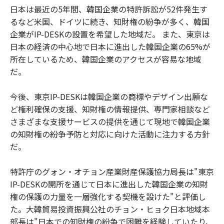
日本は最近の5年間、韓国企業の特許訴訟が52件発生す
るなど米国、ドイツに続き、知財権の紛争が多く、韓国
企業がIP-DESKの設置を希望した地域だ。 また、東京は
日本の経済の中心地で日本に進出した韓国企業の65%が
所在しているため、韓国企業のアクセスが容易な地域
だ。
今後、東京IP-DESKは韓国企業の商標やデザイン出願な
ど権利確保の支援、知財権の情報提供、専門家相談など
さまざまな支援サービスの提供を通じて現地で韓国企業
の知財権の紛争予防と対応に向けた活動に注力する方針
だ。
特許庁のグォン・オチョン産業財産保護協力局長は"東京
IP-DESKの開所を通じて日本に進出した韓国企業の知財
権の保護の力量を一層強化する契機を設けた"と評価し
た。大韓貿易投資振興公社のチョン・ヒョク日本地域本
部長は"日本での知財権の紛争で困難を経験していたり、