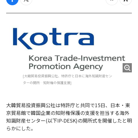
f
t
z
Z
a
w
o
o
c
i
o
o
e
t
m
m
b
t
o
i
o
e
u
n
o
r
t
k
[大韓貿易投資振興公社、特許庁と日本に海外知識財産セン
ターの開所…知財権の保護支援]
大韓貿易投資振興公社は特許庁と共同で15日、日本・東
京貿易館で韓国企業の知財権保護の支援を担当する海外
知識財産センター(以下IP-DESK)の開所式を開催したと明
らかにした。