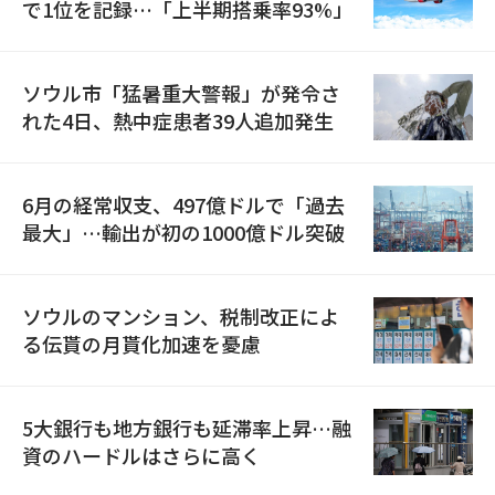
で1位を記録…「上半期搭乗率93%」
ソウル市「猛暑重大警報」が発令さ
れた4日、熱中症患者39人追加発生
6月の経常収支、497億ドルで「過去
最大」…輸出が初の1000億ドル突破
ソウルのマンション、税制改正によ
る伝貰の月貰化加速を憂慮
5大銀行も地方銀行も延滞率上昇…融
資のハードルはさらに高く