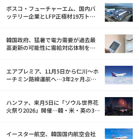
ポスコ・フューチャーエム、国内バ
ッテリー企業とLFP正極材19万トン
の供給契約を締結
韓国政府、猛暑で電力需要が過去最
高更新の可能性に需給対応体制を点
検
エアプレミア、11月5日から仁川〜ホ
ーチミン路線運航へ…3年2ヶ月ぶり
の再開
ハンファ、来月5日に「ソウル世界花
火祭り2026」開催…韓・米・英の3カ
国が参加
イースター航空、韓国国内航空会社