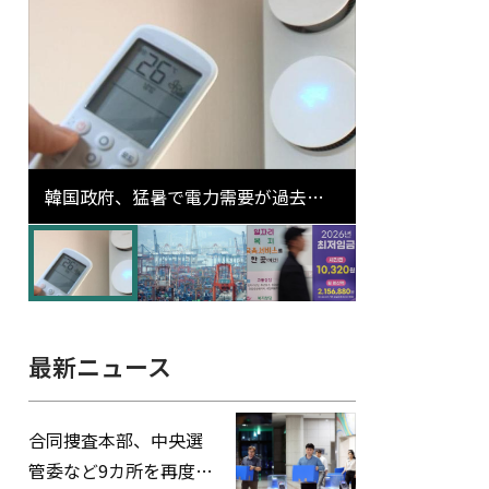
韓国政府、猛暑で電力需要が過去最
高更新の可能性に需給対応体制を点
検
最新ニュース
合同捜査本部、中央選
管委など9カ所を再度家