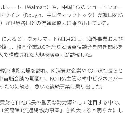
マート（Walmart）や、中国1位のショートフォー
ウイン（Douyin、中国ティックトック）が韓国を訪
RA）が世界各国との流通網協力に乗り出している。
A）によると、ウォルマートは1月21日、海外事業および
訪韓し、韓国企業200社余りと購買相談会を開き関心を
0人で構成された大規模購買団が訪韓した。
韓流博覧会場を訪れ、K-消費財企業やKOTRA社長らと
中首脳会談の期間中、KOTRA主管の韓中ビジネスパー
ったのに続き、急いで後続事業に乗り出した。
消費財を自社成長の重要な動力源として注目する中で、
て「1貿易館1流通網協力事業」を拡大すると明らかにし