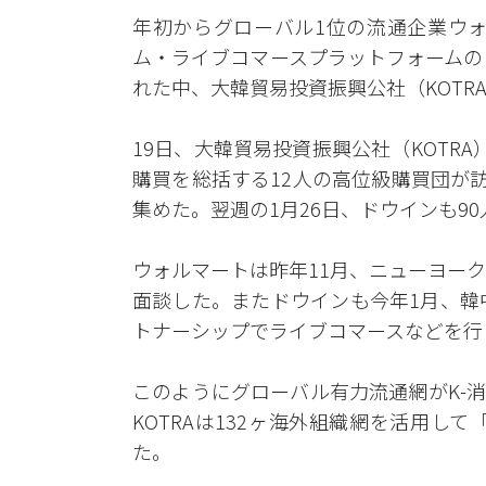
年初からグローバル1位の流通企業ウォル
ム・ライブコマースプラットフォームのド
れた中、大韓貿易投資振興公社（KOT
19日、大韓貿易投資振興公社（KOTR
購買を総括する12人の高位級購買団が
集めた。翌週の1月26日、ドウインも9
ウォルマートは昨年11月、ニューヨーク
面談した。またドウインも今年1月、韓
トナーシップでライブコマースなどを行
このようにグローバル有力流通網がK-
KOTRAは132ヶ海外組織網を活用し
た。