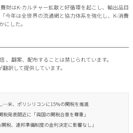
消費財はK-カルチャー拡散と好循環を起こし、輸出品目
「今年は全世界の流通網と協力体系を強化し、K-消費
かにした。
信 、翻案、配布することは禁じられています。
Iが翻訳して提供しています。
兆し…米、ポリシリコンに15%の関税を推進
法関税発表間近に「両国の関税合意を尊重」
1条関税、連邦準備制度の金利決定に影響なし」