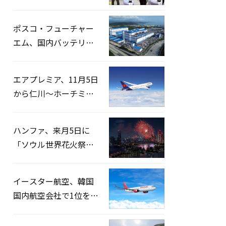
宅捜索…「投票率操
作」の資料を確保
ポスコ・フューチャー
エム、国内バッテリー
企業とLFP正極材19万ト
ンの供給契約を締結
エアプレミア、11月5日
から仁川〜ホーチミン
路線運航へ…3年2ヶ月
ぶりの再開
ハンファ、来月5日に
「ソウル世界花火祭り
2026」開催…韓・米・
英の3カ国が参加
イースター航空、韓国
国内航空会社で1位を記
録…「上半期搭乗率
93%」