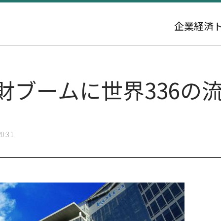
企業
経済
消費財ブームに世界336
0:31