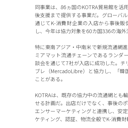
同事業は、86ヵ国のKOTRA貿易館を
後支援まで提供する事業だ。グローバル
通じてK-消費財企業の入店から事後販
し、今年は協力対象を60カ国336の海
特に東南アジア・中南米で新規流通網進
ミアマット流通チェーンであるランダース
談会を通じて7社が入店に成功した。チ
ブレ（MercadoLibre）と協力し
ことがある。
KOTRAは、既存の協力中の流通網と
せる計画だ。出店だけでなく、事後のポ
エンサーマーケティングと連携し、安定
ケティング、認証、物流全般でK-消費