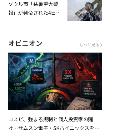
ソウル市「猛暑重大警
報」が発令された4日、
熱中症患者39人追加発
生
オピニオン
もっと見る
コスピ、強まる規制と個人投資家の賭
け…サムスン電子・SKハイニックスを巡
る明暗