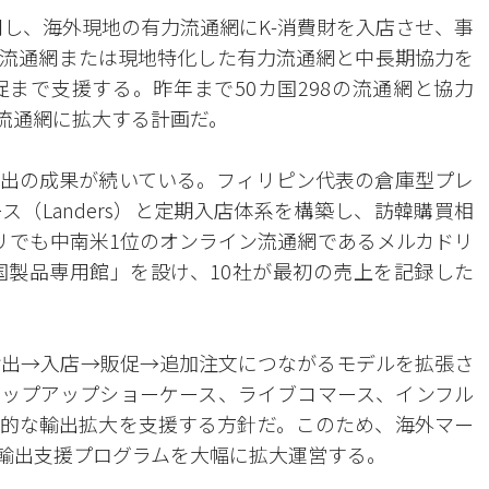
活用し、海外現地の有力流通網にK-消費財を入店させ、事
流通網または現地特化した有力流通網と中長期協力を
促まで支援する。昨年まで50カ国298の流通網と協力
外流通網に拡大する計画だ。
出の成果が続いている。フィリピン代表の倉庫型プレ
（Landers）と定期入店体系を構築し、訪韓購買相
リでも中南米1位のオンライン流通網であるメルカドリ
、「韓国製品専用館」を設け、10社が最初の売上を記録した
も輸出→入店→販促→追加注文につながるモデルを拡張さ
ップアップショーケース、ライブコマース、インフル
的な輸出拡大を支援する方針だ。このため、海外マー
財輸出支援プログラムを大幅に拡大運営する。