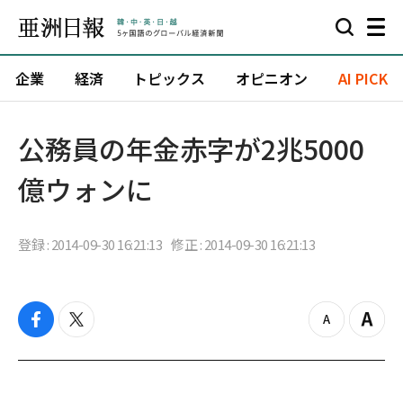
企業
経済
トピックス
オピニオン
AI PICK
公務員の年金赤字が2兆5000
億ウォンに
登録 : 2014-09-30 16:21:13
修正 : 2014-09-30 16:21:13
f
t
z
Z
a
w
o
o
c
i
o
o
e
t
m
m
b
t
o
i