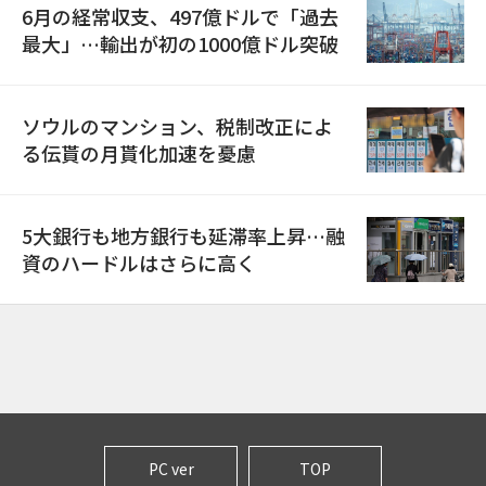
6月の経常収支、497億ドルで「過去
最大」…輸出が初の1000億ドル突破
ソウルのマンション、税制改正によ
る伝貰の月貰化加速を憂慮
5大銀行も地方銀行も延滞率上昇…融
資のハードルはさらに高く
PC ver
TOP