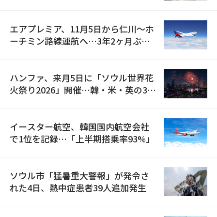
検
エアプレミア、11月5日から仁川〜ホ
ーチミン路線運航へ…3年2ヶ月ぶり
の再開
ハンファ、来月5日に「ソウル世界花
火祭り2026」開催…韓・米・英の3カ
国が参加
イースター航空、韓国国内航空会社
で1位を記録…「上半期搭乗率93%」
ソウル市「猛暑重大警報」が発令さ
れた4日、熱中症患者39人追加発生