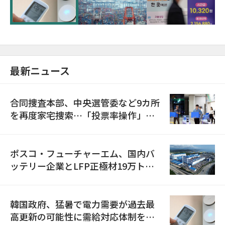
に需給対応体制を点検
最新ニュース
合同捜査本部、中央選管委など9カ所
を再度家宅捜索…「投票率操作」の
資料を確保
ポスコ・フューチャーエム、国内バ
ッテリー企業とLFP正極材19万トン
の供給契約を締結
韓国政府、猛暑で電力需要が過去最
高更新の可能性に需給対応体制を点