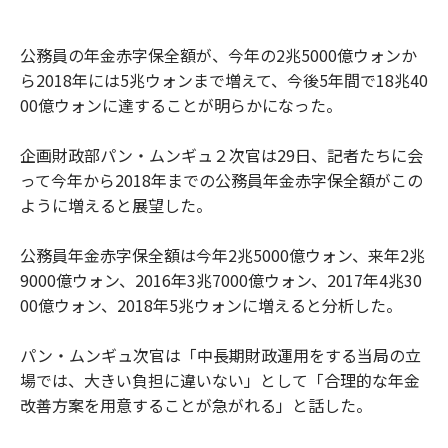
o
e
u
n
o
r
t
k
公務員の年金赤字保全額が、今年の2兆5000億ウォンか
ら2018年には5兆ウォンまで増えて、今後5年間で18兆40
00億ウォンに達することが明らかになった。
企画財政部パン・ムンギュ２次官は29日、記者たちに会
って今年から2018年までの公務員年金赤字保全額がこの
ように増えると展望した。
公務員年金赤字保全額は今年2兆5000億ウォン、来年2兆
9000億ウォン、2016年3兆7000億ウォン、2017年4兆30
00億ウォン、2018年5兆ウォンに増えると分析した。
パン・ムンギュ次官は「中長期財政運用をする当局の立
場では、大きい負担に違いない」として「合理的な年金
改善方案を用意することが急がれる」と話した。