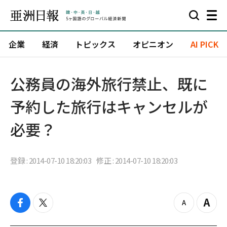
企業
経済
トピックス
オピニオン
AI PICK
公務員の海外旅行禁止、既に
予約した旅行はキャンセルが
必要？
登録 : 2014-07-10 18:20:03
修正 : 2014-07-10 18:20:03
f
t
z
Z
a
w
o
o
c
i
o
o