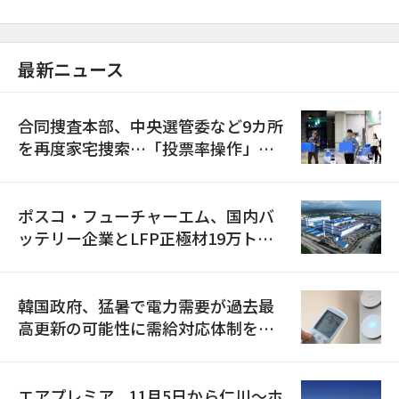
最新ニュース
合同捜査本部、中央選管委など9カ所
を再度家宅捜索…「投票率操作」の
資料を確保
ポスコ・フューチャーエム、国内バ
ッテリー企業とLFP正極材19万トン
の供給契約を締結
韓国政府、猛暑で電力需要が過去最
高更新の可能性に需給対応体制を点
検
エアプレミア、11月5日から仁川〜ホ