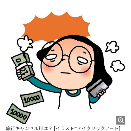
e
t
m
m
b
t
o
i
o
e
u
n
o
r
t
k
旅行キャンセル料は？ [イラスト=アイクリックアート]