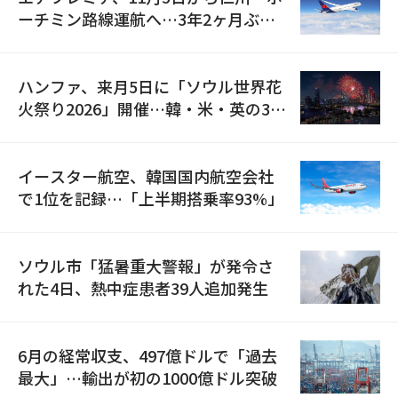
ーチミン路線運航へ…3年2ヶ月ぶり
の再開
ハンファ、来月5日に「ソウル世界花
火祭り2026」開催…韓・米・英の3カ
国が参加
イースター航空、韓国国内航空会社
で1位を記録…「上半期搭乗率93%」
ソウル市「猛暑重大警報」が発令さ
れた4日、熱中症患者39人追加発生
6月の経常収支、497億ドルで「過去
最大」…輸出が初の1000億ドル突破