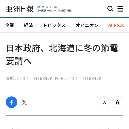
企業
経済
トピックス
オピニオン
AI PICK
日本政府、北海道に冬の節電
要請へ
登録 : 2013-11-04 16:39:28
修正 : 2013-11-04 16:39:28
f
t
z
Z
a
w
o
o
c
i
o
o
e
t
m
m
b
t
o
i