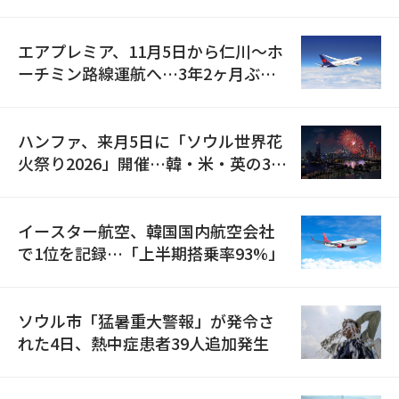
検
エアプレミア、11月5日から仁川〜ホ
ーチミン路線運航へ…3年2ヶ月ぶり
の再開
ハンファ、来月5日に「ソウル世界花
火祭り2026」開催…韓・米・英の3カ
国が参加
イースター航空、韓国国内航空会社
で1位を記録…「上半期搭乗率93%」
ソウル市「猛暑重大警報」が発令さ
れた4日、熱中症患者39人追加発生