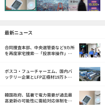
に需給対応体制を点検
最新ニュース
合同捜査本部、中央選管委など9カ所
を再度家宅捜索…「投票率操作」の
資料を確保
ポスコ・フューチャーエム、国内バ
ッテリー企業とLFP正極材19万トン
の供給契約を締結
韓国政府、猛暑で電力需要が過去最
高更新の可能性に需給対応体制を点