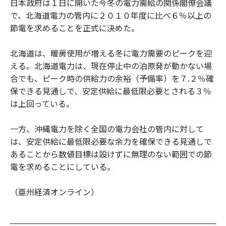
日本政府は１日に開いた今冬の電力需給の関係閣僚会議
o
e
u
n
で、北海道電力の管内に２０１０年度に比べ６％以上の
o
r
t
k
節電を求めることを正式に決めた。
北海道は、暖房使用が増える冬に電力需要のピークを迎
える。北海道電力は、現在停止中の泊原発が動かない場
合でも、ピーク時の供給力の余裕（予備率）を７.２％確
保できる見通しで、安定供給に最低限必要とされる３％
は上回っている。
一方、沖縄電力を除く全国の電力会社の管内に対して
は、安定供給に最低限必要な余力を確保できる見通しで
あることから数値目標は設けずに無理のない範囲での節
電を求めることにしている。
（亜州経済オンライン）