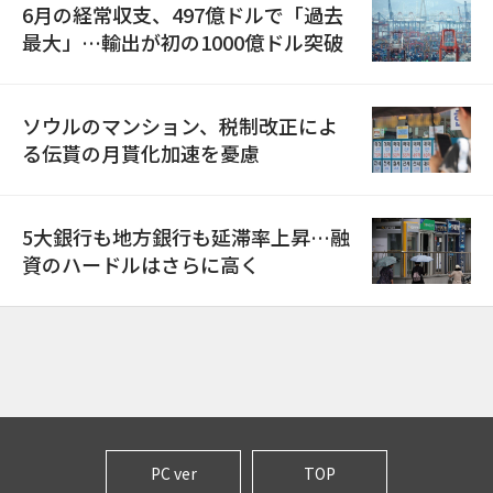
6月の経常収支、497億ドルで「過去
最大」…輸出が初の1000億ドル突破
ソウルのマンション、税制改正によ
る伝貰の月貰化加速を憂慮
5大銀行も地方銀行も延滞率上昇…融
資のハードルはさらに高く
PC ver
TOP