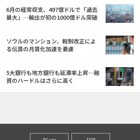
6月の経常収支、497億ドルで「過去
最大」…輸出が初の1000億ドル突破
ソウルのマンション、税制改正によ
る伝貰の月貰化加速を憂慮
5大銀行も地方銀行も延滞率上昇…融
資のハードルはさらに高く
PC ver
TOP