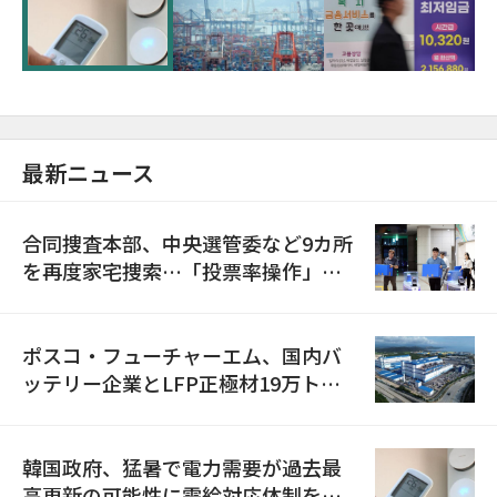
に需給対応体制を点検
最新ニュース
合同捜査本部、中央選管委など9カ所
を再度家宅捜索…「投票率操作」の
資料を確保
ポスコ・フューチャーエム、国内バ
ッテリー企業とLFP正極材19万トン
の供給契約を締結
韓国政府、猛暑で電力需要が過去最
高更新の可能性に需給対応体制を点