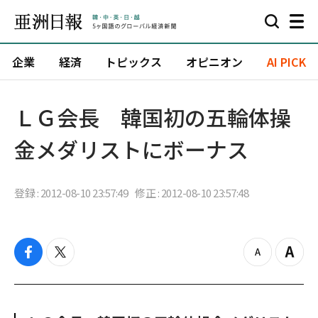
企業
経済
トピックス
オピニオン
AI PICK
ＬＧ会長 韓国初の五輪体操
金メダリストにボーナス
登録 : 2012-08-10 23:57:49
修正 : 2012-08-10 23:57:48
f
t
z
Z
a
w
o
o
c
i
o
o
e
t
m
m
b
t
o
i