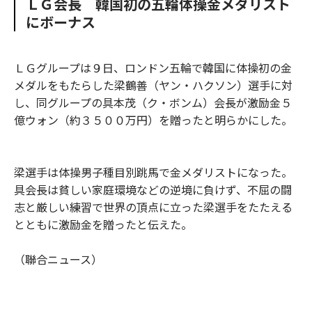
ＬＧ会長 韓国初の五輪体操金メダリスト
o
e
u
n
にボーナス
o
r
t
k
ＬＧグループは９日、ロンドン五輪で韓国に体操初の金
メダルをもたらした梁鶴善（ヤン・ハクソン）選手に対
し、同グループの具本茂（ク・ボンム）会長が激励金５
億ウォン（約３５００万円）を贈ったと明らかにした。
梁選手は体操男子種目別跳馬で金メダリストになった。
具会長は貧しい家庭環境などの逆境に負けず、不屈の闘
志と厳しい練習で世界の頂点に立った梁選手をたたえる
とともに激励金を贈ったと伝えた。
（聯合ニュース）