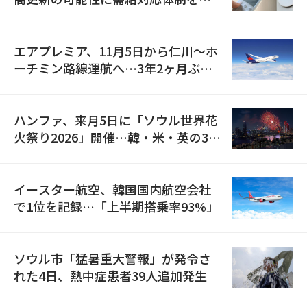
検
エアプレミア、11月5日から仁川〜ホ
ーチミン路線運航へ…3年2ヶ月ぶり
の再開
ハンファ、来月5日に「ソウル世界花
火祭り2026」開催…韓・米・英の3カ
国が参加
イースター航空、韓国国内航空会社
で1位を記録…「上半期搭乗率93%」
ソウル市「猛暑重大警報」が発令さ
れた4日、熱中症患者39人追加発生