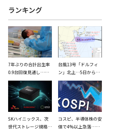
ランキング
7年ぶりの合計出生率
台風13号「ドルフィ
0.9台回復見通し…進
ン」北上…5日から7
む高齢化構造への懸念
日頃にかけて影響が大
は拭えず
きくなる見込み
SKハイニックス、次
コスピ、半導体株の安
世代ストレージ規格
値で4%以上急落…
「HBF」を初公開…世
6,516.27で引け