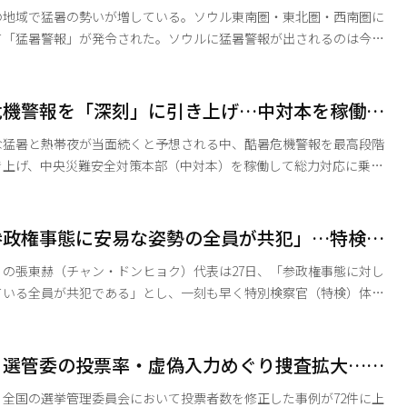
の地域で猛暑の勢いが増している。ソウル東南圏・東北圏・西南圏に
して「猛暑警報」が発令された。ソウルに猛暑警報が出されるのは今月
。 今回の警報対象地域は、西北圏（麻浦・西大
路・中・龍山区）を除く19の自治体に及ぶ。 ソウル市は同日、
が発令されたことを受け、猛暑対応の危機警報を「注意（第1段階）」
危機警報を「深刻」に引き上げ…中対本を稼働し
）」へと引き上げた。これに伴い、猛暑総合支援状況室を従来の5班
な猛暑と熱帯夜が当面続くと予想される中、酷暑危機警報を最高段階
き上げ、中央災難安全対策本部（中対本）を稼働して総力対応に乗り
、全国の大部分の地域に
、厳しい暑さと熱帯夜が今後も続く見通しだ。 中対本はまず、
参政権事態に安易な姿勢の全員が共犯」…特検の
ームレスなど、猛暑の影響を受けやすい脆弱階層に対する見守
の張東赫（チャン・ドンヒョク）代表は27日、「参政権事態に対し
ている全員が共犯である」とし、一刻も早く特別検察官（特検）体制
、検察・警察合同捜査本部が電算操作
央選挙管理委員会（選管委）に対する家宅捜索に着手したことに言及
が可能であるならば、得票率をはじめ、どのようなものでも電算操作
、選管委の投票率・虚偽入力めぐり捜査拡大…全
になる」とし、「いまや国民はどの数字を信じればよいのか」と強く
正報告
、全国の選挙管理委員会において投票者数を修正した事例が72件に上