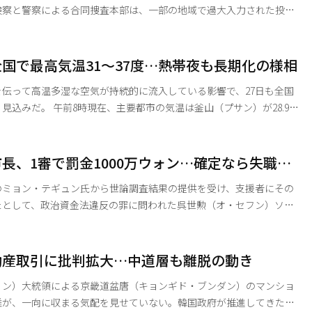
検察と警察による合同捜査本部は、一部の地域で過大入力された投票
分散させた情勢を捉え、中央選挙管理委員会に対する強制捜査に踏み
：キム・テフンソウル中央地検第3次長検事）はこの日、中央選管委に
国で最高気温31～37度…熱帯夜も長期化の様相
開した。合捜本は中央選管委のサーバーから確保した資料や内部メッ
伝って高温多湿な空気が持続的に流入している影響で、27日も全国
の気温は釜山（プサン）が28.9
と光州（クァンジュ）が27.4度、ソウルが27.3度、仁川（インチョ
.0度、大邱（テグ）が26.7度を記録した。 日中も体感温度は南
の地域でも33度以上に達するとみられる。 現在、大邱をはじ
長、1審で罰金1000万ウォン…確定なら失職の
（キョンサン）・清道（チョンド）・高霊（コリョン）・浦項（
のミョン・テギュン氏から世論調査結果の提供を受け、支援者にその
たとして、政治資金法違反の罪に問われた呉世勲（オ・セフン）ソウ
央地裁は22日、罰金1000万ウォンの有罪判決を言い渡した。 この
、公職選挙法および公職選挙等に関する規定に基づき、呉市長は市長
市長側は判決を不服として、即日控訴する見通しだ。 ソウル中央
動産取引に批判拡大…中道層も離脱の動き
チョ・ヒョンウ裁判長）は22日午後、政治資金法違反の罪で在宅起訴
ョン）大統領による京畿道盆唐（キョンギド・ブンダン）のマンショ
難が、一向に収まる気配を見せていない。韓国政府が推進してきた強