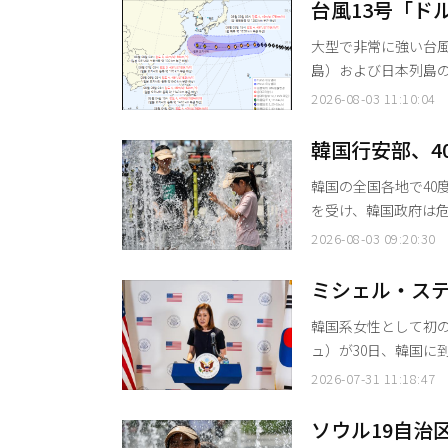
したところ、共に民
台風13号「ド
た」とし、「深刻な
きくなる見込
大型で非常に強い台風
た
島）および日本列島
迫した面持ちで、台風の進路を
2026-08-03 11:10:04
「ドルフィン」はこの日
最大風速秒速49メー
韓国行安部、4
る。 今後の移動予
常態勢
韓国の全国各地で40
を受け、韓国政府は危機対応レ
最高気温は33度から
2026-08-03 09:20:30
通しだ。 同日午前5時時点の最低気温は、ソウルが26.5度、釜山が28.6度を記録するなど全
国的に平年を上回る熱帯夜が続いている。 
ミシェル・ス
て、猛暑に対する「
韓米同盟の強
韓国系女性として初
ュ）が30日、韓国に
に同盟の深化に向けた強固な決意を表明した
2026-07-31 11:18:47
移住したスティール
まれた国に戻って米
ソウル19自治
に、身の引き締まる思いで重