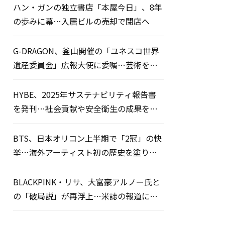
ハン・ガンの独立書店「本屋今日」、8年
の歩みに幕…入居ビルの売却で閉店へ
G-DRAGON、釜山開催の「ユネスコ世界
遺産委員会」広報大使に委嘱…芸術を通
じた平和のメッセージを発信
HYBE、2025年サステナビリティ報告書
を発刊…社会貢献や安全衛生の成果を公
開
BTS、日本オリコン上半期で「2冠」の快
挙…海外アーティスト初の歴史を塗り替
える
BLACKPINK・リサ、大富豪アルノー氏と
の「破局説」が再浮上…米誌の報道にフ
ァン騒然