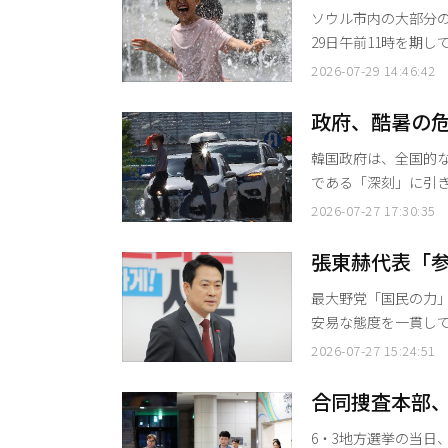
ソウル市内の大部分
の
29日午前11時を期
11日以来18日ぶりで、今夏で2回目となる
2026-07-29 14:46:42
門・恩平区）と都心圏（鍾
19自治体に猛暑警報
政府、酷暑の
から「警戒（第2段階
総力対応
韓国政府は、全国的
である「深刻」に引
出した。 行政安全部は27日午後3時付で、酷暑災害危機警報を「深刻」段階に引き上げ、中
2026-07-27 17:30:35
対本を稼働すると発表した。 気象庁によると、7月の梅雨明け以降
酷暑特報が発令されており
張東赫代表「
高齢の独居老人やホ
早期発足促す
最大野党「国民の力」
安易な態度を一貫し
を発足させるべきだと強く促した。 張代表はこの日
2026-07-27 15:24:51
の疑いを持たれる中
し、「投票率の操作
合同捜査本部
が可能だという意味
国で72件の修
6・3地方選挙の当日
糾弾