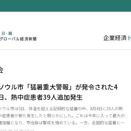
企業
経済
会
ソウル市「猛暑重大警報」が発令された4
日、熱中症患者39人追加発生
ソウル市は5日、体温を超える記録的な猛暑の中、8月4日に39人の熱
中症患者が新た発生したと明らかにした。これは今年に入って最大の
増加幅となり、市当局は警戒を強めている。一方、全国的な猛暑と乾
燥を受け、消防庁も同日午後、火災危険警報を最高レベルに引き上げ
026-08-06 09:33:16