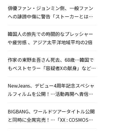
俳優ファン・ジョンミン側、一般ファン
への誹謗中傷に警告「ストーカーとは無
関係」
韓国人の旅先での時間的なプレッシャー
や疲労感 、アジア太平洋地域平均の2倍
作家の東野圭吾さん死去、68歳…韓国で
もベストセラー「容疑者Xの献身」など多
数の名作
NewJeans、デビュー4周年記念スペシャ
ルフィルムを公開！…活動再開へ青信号
か
BIGBANG、ワールドツアータイトル公開
と同時に全席完売！…「XX : COSMOS」
一般販売開始7分でソールドアウト