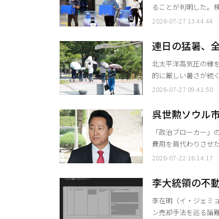
ることが判明した。
者数を他の投票所に
2026-07-27 13:44:44
切っている。 27日、法曹界によると、「国民参政権侵害真相究明のための検察・警察合同
捜査本部」（本部長
連日の猛暑、全
対する家宅捜索を再
北太平洋高気圧の縁を
セ
的に厳しい暑さが続く見込みだ。 午前8時現在、主要都市
度、大田（テジョン）
2026-07-27 09:41:50
ン）と蔚山（ウルサン）が27
部地方で35度以上、その他
呉世勲ソウル市
め、慶尚北道の慶山
危機
「政治ブローカー」
費用を肩代わりさせ
ル市長に対し、ソウル中
2026-07-22 16:14:17
判決が確定した場合
職を失うことになる。呉
李大統領の不
地裁刑事合意22部（
李在明（イ・ジェミ
ン売却手法を巡る論