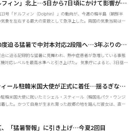
主党も、選管委も、合同捜査本部（合捜本）も同時に深い沈黙に陥っ
ルフィン」北上…5日から7日頃にかけて影響が大
不正選挙に目を背ける理由は何なのか。一体グルなのか」と声を荒げ
み
13号「ドルフィン（Dolphin）」の動向が、今週の韓半島（朝鮮半
の気象を左右する最大の変数として急浮上した。両国の気象当局は緊
固唾を飲んで見守っている。 3日の気象庁によると、台風
午前3現在、グアムの北北東約1280キロの海上を中心気圧935hPa、
トル、暴風域半径440キロの強い勢力を保ちながら西北西へと進んでい
0度迫る猛暑で中対本対応2段階へ…3年ぶりの非
想は3日午後3時にグアム北約1250㎞の海上、4日午前3時にグアム北約12
度合に迫る記録的な猛暑に見舞われ、熱中症患者が急増している事態
ベルを最高水準へと引き上げた。 気象庁によると、3日昼の
39度を記録し、当面は平年（28～33度）を大きく上回る酷暑が続く見
こうした中、行政安全部は前日午後1時を期し
ティール駐韓米国大使が正式に着任…揺るぎない
中央災害安全対策本部（中対本）」の対応を2段階へと引き上げ
化を表明
の駐韓米国大使に就いたミシェル・スティール（韓国名パク・ウンジ
到着した。かつて自身が生まれ育った故郷の地を踏んだ彼女は、直ち
。 1955年にソウルで生まれ、1975年に米国へ
大使は到着に際し、「ドナルド・トランプ大統領を代表し、自分が生
国国民のために働く大役を担うことになり、深く光栄に思うと同時
区、「猛暑警報」に引き上げ…今夏2回目
大な責任を感じている」と語った。 スティール大使は、現在