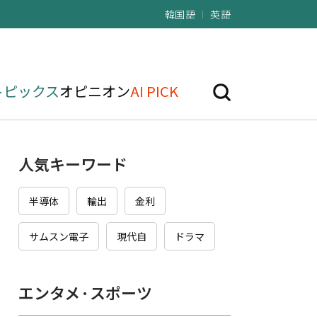
韓国語
英語
トピックス
オピニオン
AI PICK
人気キーワード
半導体
輸出
金利
サムスン電子
現代自
ドラマ
エンタメ·スポーツ