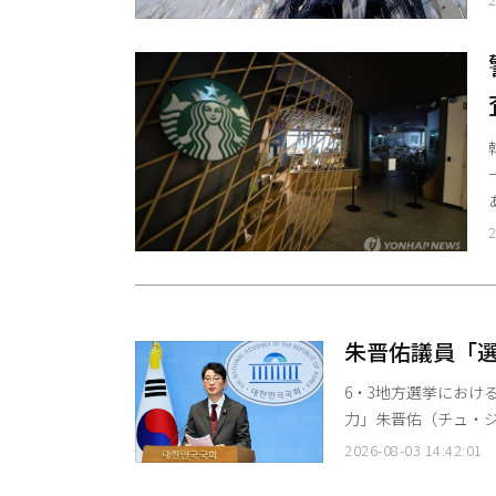
た。 ソウル市
2
関
朱晋佑議員「選
造」
6・3地方選挙におけ
力」朱晋佑（チュ・ジ
選挙管理委員会（選管
2026-08-03 14:42:01
た。 朱議員はこの日の会見で、「昨日の大統領選挙における『投票率の故意捏造』を暴露