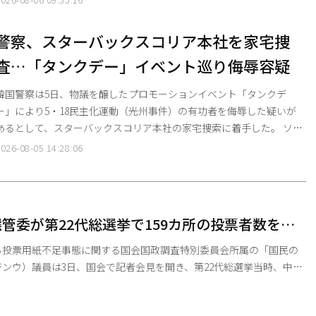
によると、4日午前11時頃に「猛暑重大警報」が発令さ
れた中、この日だけで39人の熱中症患者が追加で確認された。 猛暑重
警察、スターバックスコリア本社を家宅捜
大警報 、一日の最高体感温度が38度以上、または最高温度が39度以上
査…「タンクデー」イベント巡り侮辱容疑
の状態が一日以上継続すると予想される場合に発令
韓国警察は5日、物議を醸したプロモーションイベント「タンクデ
ー」により5・18民主化運動（光州事件）の有功者を侮辱した疑いが
あるとして、スターバックスコリア本社の家宅捜索に着手した。 ソウ
ル警察庁・広域捜査団の公共犯罪捜査隊は同日午前8時50分ごろ、ソ
026-08-05 14:28:06
ウル市江南区（カンナムグ）駅三洞（ヨクサムドン）のセンターフィ
ールドビルにあるスターバックスコリア本社に捜査員約40人を送り、
連資料の押収を進めている。 警察が裁判所から発付を受けた家宅捜
索令状には、スターバックス側が「タンクデー」プロモ
管委が第22代総選挙で159カ所の投票者数を捏
る投票用紙不足事態に関する国会国政調査特別委員会所属の「国民の
ンウ）議員は3日、国会で記者会見を開き、第22代総選挙当時、中央
委）が全国計159カ所の投票者数と投票率を故意に捏造したと暴露し