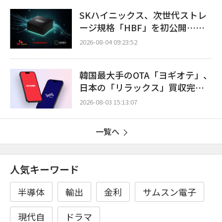
SKハイニックス、次世代ストレ
ージ規格「HBF」を初公開…世
界初375層NANDも披露
2026-08-04 09:23:52
韓国最大手のOTA「ヨギオテ」、
日本の「リラックス」買収完
了…グローバルビジネス拡大に
2026-08-03 15:13:07
拍車
一覧へ
人気キーワード
半導体
輸出
金利
サムスン電子
現代自
ドラマ