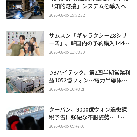
「知的溶接」システムを導入へ
2026-08-05 15:52:32
サムスン「ギャラクシーZ8シリ
ーズ」、韓国内の予約購入144万
台…「過去最多」
2026-08-05 11:08:39
DBハイテック、第2四半期営業利
益1052億ウォン…電力半導体・A
I需要増で売上高23%増
2026-08-05 10:48:21
クーパン、3000億ウォン追徴課
税予告に強硬な不服姿勢…「韓
米同盟の新たな火種」への懸念
2026-08-05 09:47:05