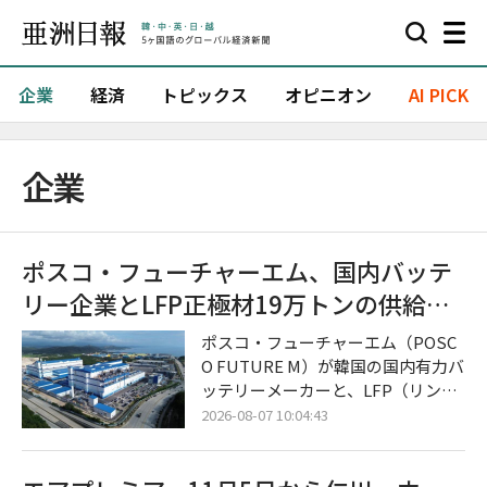
企業
経済
トピックス
オピニオン
AI PICK
企業
ポスコ・フューチャーエム、国内バッテ
リー企業とLFP正極材19万トンの供給契
約を締結
ポスコ・フューチャーエム（POSC
O FUTURE M）が韓国の国内有力バ
ッテリーメーカーと、LFP（リン酸
鉄リチウム）用正極材の大規模な長
2026-08-07 10:04:43
期供給に合意し、本格的なLFP正極
材事業の拡大に乗り出した。 今回の
合意は、北米におけるエネルギー貯