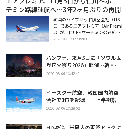
エアプレミア、11月5日から仁川〜ホー
蔵システム（ESS）の爆発的な需要
チミン路線運航へ…3年2ヶ月ぶりの再開
に先手を打って対応するために締結
されたものである。ポスコ・フュー
韓国のハイブリッド航空会社（HS
チャーエムは来年から2032年までの
C）であるエアプレミア（Air Premi
6年間、19万トン以上のLFP用正極
a）が、仁川〜ホーチミンの運航を
材を同バッテリー企業に供給する予
再開する。同社は7日、今年11月5日
2026-08-07 09:39:03
定だ。両社は今後、具体的な条件に
より同路線の運航を本格化させると
ついての詳細な協議を進め、第3四
発表した。2023年9月の運航終了以
半期中に正式契
ハンファ、来月5日に「ソウル世
来、約3年2ヶ月ぶりの復活となる。
今回の再開により、両都市間のアク
界花火祭り2026」開催…韓・
セス向上が見込まれるだけでなく、
米・英の3カ国が参加
2026-08-06 13:42:45
同社の中長期的な収益戦略にも弾み
がつくことになりそうだ。 エアプレ
ミアによると、同路線は週5回
イースター航空、韓国国内航空
（月・水・木・土・日）のスケジュ
会社で1位を記録…「上半期搭乗
ールで運航される。仁川国際空港を
率93%」
午後6時40分に出発し、現地時間の
2026-08-06 13:28:02
同日午後11
HD現代、米最大の軍艦ドックに