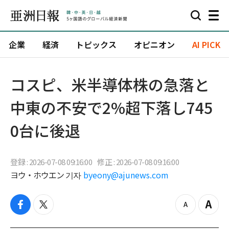
企業
経済
トピックス
オピニオン
AI PICK
コスピ、米半導体株の急落と
中東の不安で2%超下落し745
0台に後退
登録 : 2026-07-08 09:16:00
修正 : 2026-07-08 09:16:00
ヨウ・ホウエン 기자
byeony@ajunews.com
f
t
z
Z
a
w
o
o
c
i
o
o