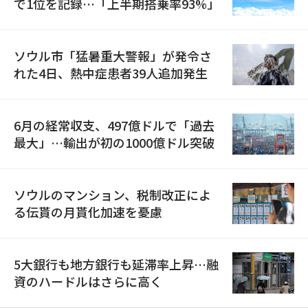
で1位を記録…「上半期搭乗率93%」
ソウル市「猛暑重大警報」が発令さ
れた4日、熱中症患者39人追加発生
6月の経常収支、497億ドルで「過去
最大」…輸出が初の1000億ドル突破
ソウルのマンション、税制改正によ
る伝貰の月貰化加速を憂慮
5大銀行も地方銀行も延滞率上昇…融
資のハードルはさらに高く