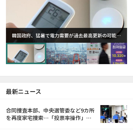
韓国政府、猛暑で電力需要が過去最高更新の可能性
に需給対応体制を点検
最新ニュース
合同捜査本部、中央選管委など9カ所
を再度家宅捜索…「投票率操作」の
資料を確保