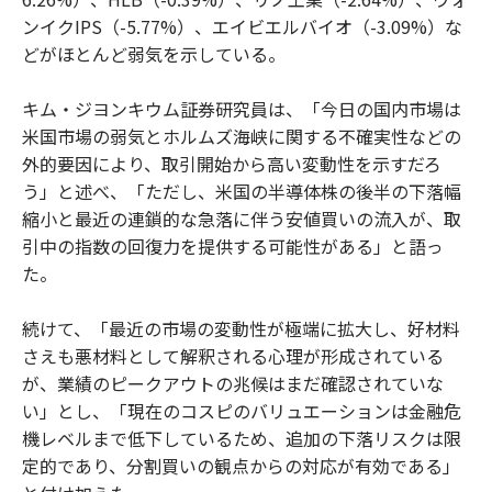
ンイクIPS（-5.77%）、エイビエルバイオ（-3.09%）な
どがほとんど弱気を示している。
キム・ジヨンキウム証券研究員は、「今日の国内市場は
米国市場の弱気とホルムズ海峡に関する不確実性などの
外的要因により、取引開始から高い変動性を示すだろ
う」と述べ、「ただし、米国の半導体株の後半の下落幅
縮小と最近の連鎖的な急落に伴う安値買いの流入が、取
引中の指数の回復力を提供する可能性がある」と語っ
た。
続けて、「最近の市場の変動性が極端に拡大し、好材料
さえも悪材料として解釈される心理が形成されている
が、業績のピークアウトの兆候はまだ確認されていな
い」とし、「現在のコスピのバリュエーションは金融危
機レベルまで低下しているため、追加の下落リスクは限
定的であり、分割買いの観点からの対応が有効である」