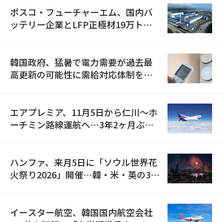
ポスコ・フューチャーエム、国内バ
ッテリー企業とLFP正極材19万トン
の供給契約を締結
韓国政府、猛暑で電力需要が過去最
高更新の可能性に需給対応体制を点
検
エアプレミア、11月5日から仁川〜ホ
ーチミン路線運航へ…3年2ヶ月ぶり
の再開
ハンファ、来月5日に「ソウル世界花
火祭り2026」開催…韓・米・英の3カ
国が参加
イースター航空、韓国国内航空会社