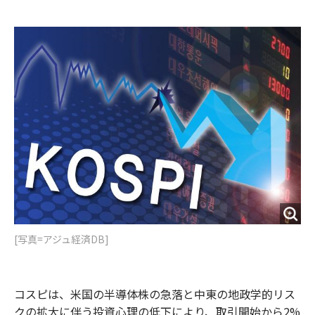
e
t
m
m
b
t
o
i
o
e
u
n
o
r
t
k
[写真=アジュ経済DB]
コスピは、米国の半導体株の急落と中東の地政学的リス
クの拡大に伴う投資心理の低下により、取引開始から2%