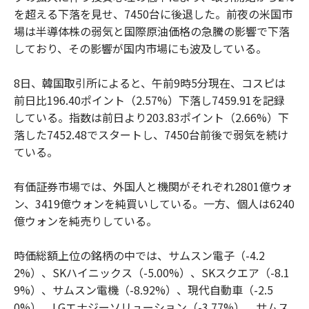
を超える下落を見せ、7450台に後退した。前夜の米国市
場は半導体株の弱気と国際原油価格の急騰の影響で下落
しており、その影響が国内市場にも波及している。
8日、韓国取引所によると、午前9時5分現在、コスピは
前日比196.40ポイント（2.57%）下落し7459.91を記録
している。指数は前日より203.83ポイント（2.66%）下
落した7452.48でスタートし、7450台前後で弱気を続け
ている。
有価証券市場では、外国人と機関がそれぞれ2801億ウォ
ン、3419億ウォンを純買いしている。一方、個人は6240
億ウォンを純売りしている。
時価総額上位の銘柄の中では、サムスン電子（-4.2
2%）、SKハイニックス（-5.00%）、SKスクエア（-8.1
9%）、サムスン電機（-8.92%）、現代自動車（-2.5
0%）、LGエナジーソリューション（-3.77%）、サムス