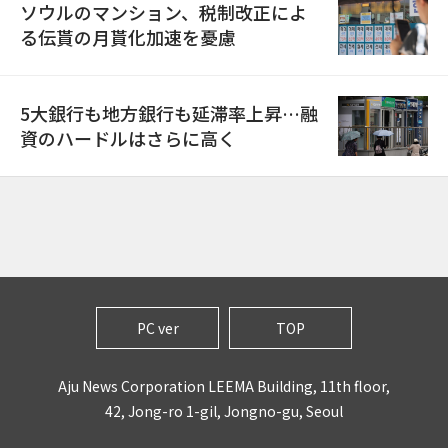
ソウルのマンション、税制改正によ
る伝貰の月貰化加速を憂慮
5大銀行も地方銀行も延滞率上昇…融
資のハードルはさらに高く
PC ver
TOP
Aju News Corporation LEEMA Building, 11th floor,
42, Jong-ro 1-gil, Jongno-gu, Seoul