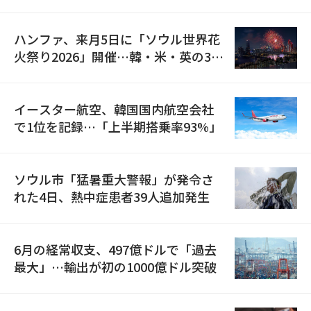
の再開
ハンファ、来月5日に「ソウル世界花
火祭り2026」開催…韓・米・英の3カ
国が参加
イースター航空、韓国国内航空会社
で1位を記録…「上半期搭乗率93%」
ソウル市「猛暑重大警報」が発令さ
れた4日、熱中症患者39人追加発生
6月の経常収支、497億ドルで「過去
最大」…輸出が初の1000億ドル突破