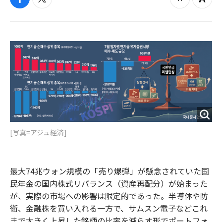
f
t
z
Z
a
w
o
o
c
i
o
o
e
t
m
m
b
t
o
i
o
e
u
n
o
r
t
k
[写真=アジュ経済]
最大74兆ウォン規模の「売り爆弾」が懸念されていた国
民年金の国内株式リバランス（資産再配分）が始まった
が、実際の市場への影響は限定的であった。半導体や防
衛、金融株を買い入れる一方で、サムスン電子などこれ
まで大きく上昇した銘柄の比率を減らす形でポートフォ