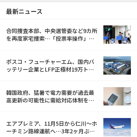
最新ニュース
合同捜査本部、中央選管委など9カ所
を再度家宅捜索…「投票率操作」の
資料を確保
ポスコ・フューチャーエム、国内バ
ッテリー企業とLFP正極材19万トン
の供給契約を締結
韓国政府、猛暑で電力需要が過去最
高更新の可能性に需給対応体制を点
検
エアプレミア、11月5日から仁川〜ホ
ーチミン路線運航へ…3年2ヶ月ぶり