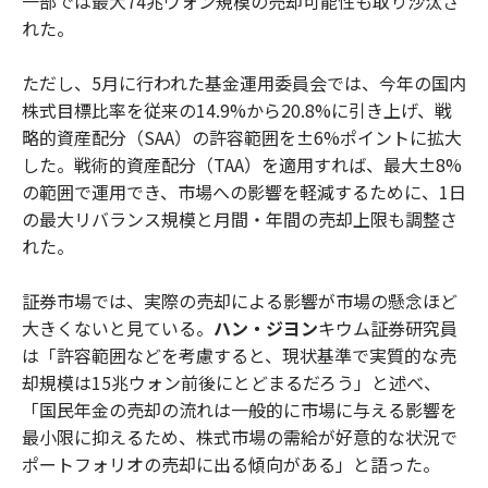
一部では最大74兆ウォン規模の売却可能性も取り沙汰さ
れた。
ただし、5月に行われた基金運用委員会では、今年の国内
株式目標比率を従来の14.9%から20.8%に引き上げ、戦
略的資産配分（SAA）の許容範囲を±6%ポイントに拡大
した。戦術的資産配分（TAA）を適用すれば、最大±8%
の範囲で運用でき、市場への影響を軽減するために、1日
の最大リバランス規模と月間・年間の売却上限も調整さ
れた。
証券市場では、実際の売却による影響が市場の懸念ほど
大きくないと見ている。
ハン・ジヨン
キウム証券研究員
は「許容範囲などを考慮すると、現状基準で実質的な売
却規模は15兆ウォン前後にとどまるだろう」と述べ、
「国民年金の売却の流れは一般的に市場に与える影響を
最小限に抑えるため、株式市場の需給が好意的な状況で
ポートフォリオの売却に出る傾向がある」と語った。