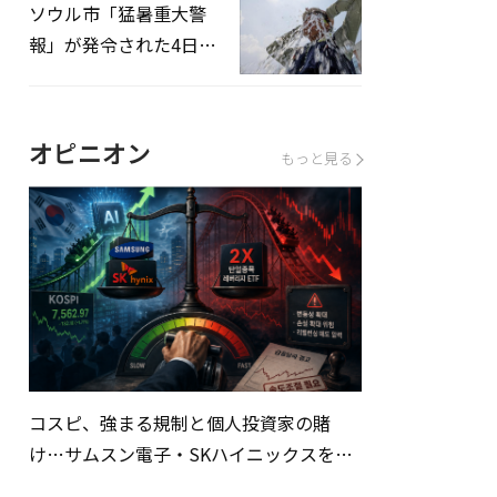
ソウル市「猛暑重大警
報」が発令された4日、
熱中症患者39人追加発
生
オピニオン
もっと見る
コスピ、強まる規制と個人投資家の賭
け…サムスン電子・SKハイニックスを巡
る明暗