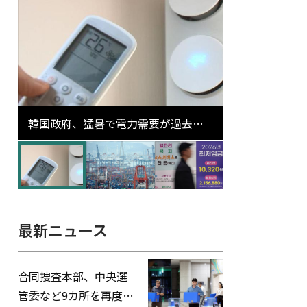
韓国政府、猛暑で電力需要が過去最
高更新の可能性に需給対応体制を点
検
最新ニュース
合同捜査本部、中央選
管委など9カ所を再度家