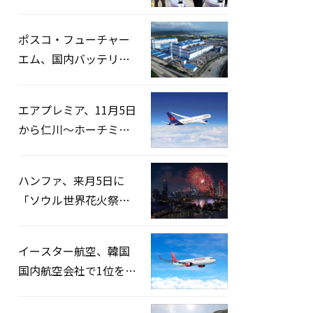
宅捜索…「投票率操
作」の資料を確保
ポスコ・フューチャー
エム、国内バッテリー
企業とLFP正極材19万ト
ンの供給契約を締結
エアプレミア、11月5日
から仁川〜ホーチミン
路線運航へ…3年2ヶ月
ぶりの再開
ハンファ、来月5日に
「ソウル世界花火祭り
2026」開催…韓・米・
英の3カ国が参加
イースター航空、韓国
国内航空会社で1位を記
録…「上半期搭乗率
93%」