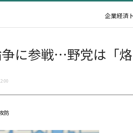
企業
経済
'論争に参戦…野党は「
2:00
攻防