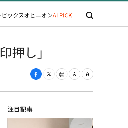
トピックス
オピニオン
AI PICK
烙印押し」
注目記事