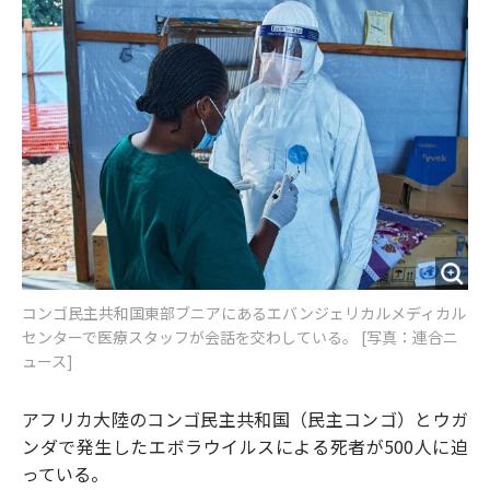
o
e
u
n
o
r
t
k
コンゴ民主共和国東部ブニアにあるエバンジェリカルメディカル
センターで医療スタッフが会話を交わしている。 [写真：連合ニ
ュース]
アフリカ大陸のコンゴ民主共和国（民主コンゴ）とウガ
ンダで発生したエボラウイルスによる死者が500人に迫
っている。