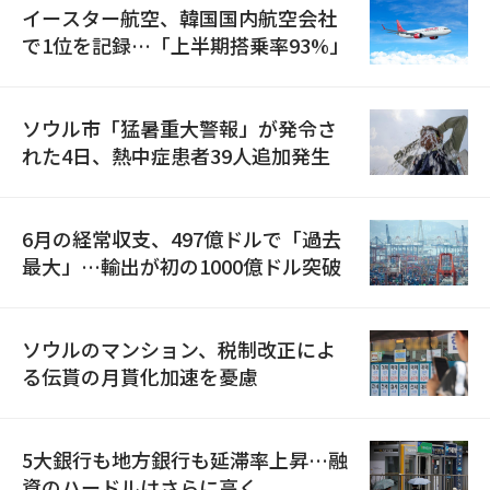
イースター航空、韓国国内航空会社
で1位を記録…「上半期搭乗率93%」
ソウル市「猛暑重大警報」が発令さ
れた4日、熱中症患者39人追加発生
6月の経常収支、497億ドルで「過去
最大」…輸出が初の1000億ドル突破
ソウルのマンション、税制改正によ
る伝貰の月貰化加速を憂慮
5大銀行も地方銀行も延滞率上昇…融
資のハードルはさらに高く