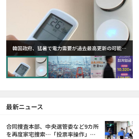
韓国政府、猛暑で電力需要が過去最高更新の可能性
に需給対応体制を点検
最新ニュース
合同捜査本部、中央選管委など9カ所
を再度家宅捜索…「投票率操作」の