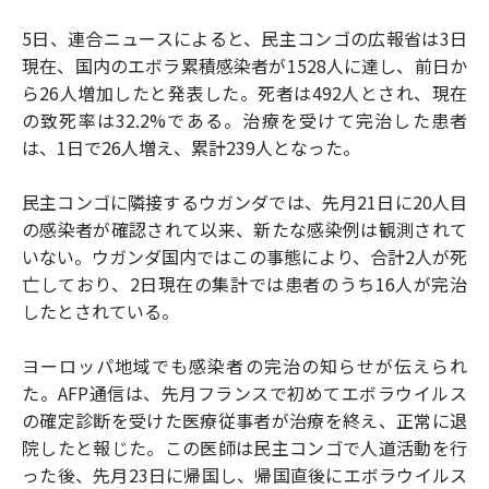
5日、連合ニュースによると、民主コンゴの広報省は3日
現在、国内のエボラ累積感染者が1528人に達し、前日か
ら26人増加したと発表した。死者は492人とされ、現在
の致死率は32.2%である。治療を受けて完治した患者
は、1日で26人増え、累計239人となった。
民主コンゴに隣接するウガンダでは、先月21日に20人目
の感染者が確認されて以来、新たな感染例は観測されて
いない。ウガンダ国内ではこの事態により、合計2人が死
亡しており、2日現在の集計では患者のうち16人が完治
したとされている。
ヨーロッパ地域でも感染者の完治の知らせが伝えられ
た。AFP通信は、先月フランスで初めてエボラウイルス
の確定診断を受けた医療従事者が治療を終え、正常に退
院したと報じた。この医師は民主コンゴで人道活動を行
った後、先月23日に帰国し、帰国直後にエボラウイルス