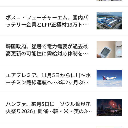
資料を確保
ポスコ・フューチャーエム、国内バ
ッテリー企業とLFP正極材19万トン
の供給契約を締結
韓国政府、猛暑で電力需要が過去最
高更新の可能性に需給対応体制を点
検
エアプレミア、11月5日から仁川〜ホ
ーチミン路線運航へ…3年2ヶ月ぶり
の再開
ハンファ、来月5日に「ソウル世界花
火祭り2026」開催…韓・米・英の3カ
国が参加