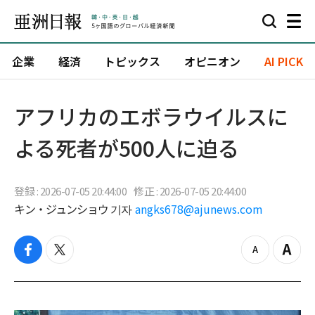
企業
経済
トピックス
オピニオン
AI PICK
アフリカのエボラウイルスに
よる死者が500人に迫る
登録 : 2026-07-05 20:44:00
修正 : 2026-07-05 20:44:00
キン・ジュンショウ 기자
angks678@ajunews.com
f
t
z
Z
a
w
o
o
c
i
o
o
e
t
m
m
b
t
o
i