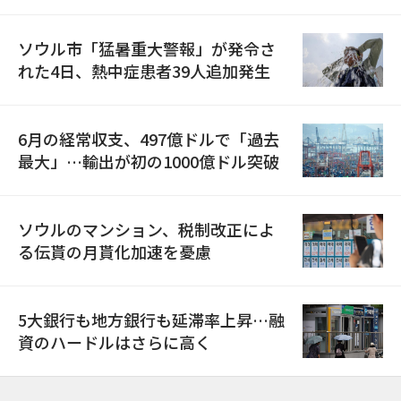
ソウル市「猛暑重大警報」が発令さ
れた4日、熱中症患者39人追加発生
6月の経常収支、497億ドルで「過去
最大」…輸出が初の1000億ドル突破
ソウルのマンション、税制改正によ
る伝貰の月貰化加速を憂慮
5大銀行も地方銀行も延滞率上昇…融
資のハードルはさらに高く