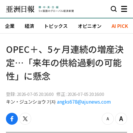
企業
経済
トピックス
オピニオン
AI PICK
OPEC＋、5ヶ月連続の増産決
定…「来年の供給過剰の可能
性」に懸念
登録 : 2026-07-05 20:16:00
修正 : 2026-07-05 20:16:00
キン・ジュンショウ 기자
angks678@ajunews.com
f
t
z
Z
a
w
o
o
c
i
o
o