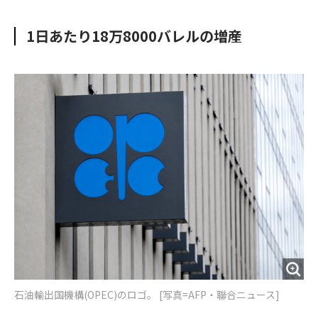
e
t
m
m
b
t
o
i
1日あたり18万8000バレルの増産
o
e
u
n
o
r
t
k
石油輸出国機構(OPEC)のロゴ。 [写真=AFP・聯合ニュース]