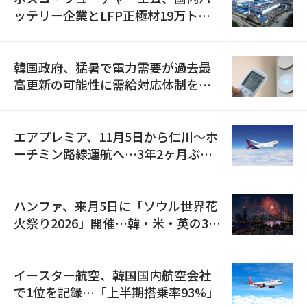
ッテリー企業とLFP正極材19万トン
の供給契約を締結
韓国政府、猛暑で電力需要が過去最
高更新の可能性に需給対応体制を点
検
エアプレミア、11月5日から仁川〜ホ
ーチミン路線運航へ…3年2ヶ月ぶり
の再開
ハンファ、来月5日に「ソウル世界花
火祭り2026」開催…韓・米・英の3カ
国が参加
イースター航空、韓国国内航空会社
で1位を記録…「上半期搭乗率93%」