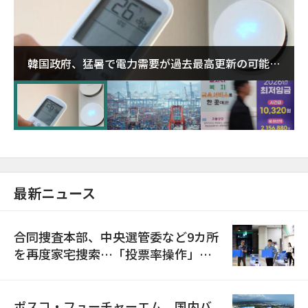
韓国政府、猛暑で電力需要が過去最高更新の可能性
に需給対応体制を点検
最新ニュース
合同捜査本部、中央選管委など9カ所
を再度家宅捜索…「投票率操作」の
資料を確保
ポスコ・フューチャーエム、国内バ