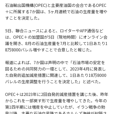
石油輸出国機構(OPEC)と主要産油国の会合であるOPEC
＋に所属する7か国は、5ヶ月連続で石油の生産量を増や
すことを決定した。
5日、聯合ニュースによると、ロイターやAFP通信など
は、OPEC＋の加盟国が5日（現地時間）にオンライン会
議を開き、8月の石油生産量を7月と比較して1日あたり1
8万8000バレル増やすことで合意したと報じた。
報道によれば、7か国は声明の中で「石油市場の安定を
図るための共同努力の一環として、2023年4月に発表し
た自発的追加減産措置に関連して、1日あたり18万8000
バレルの生産調整を行うことを決定した」と述べた。
OPEC＋は2023年に2回自発的減産措置を講じた後、昨年
からこれを一部戻す形で生産量を増やしてきた。今年の
第1四半期には増産を中止していたが、イラン戦争の勃
発以降、主要な石油交易路であるホルムズ海峡が封鎖さ