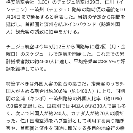
格安航空会社（LCC）のチェジュ航空は29日、仁川（イ
ンチョン）〜済州（チェジュ）路線の臨時便の運航を10
月24日まで延長すると発表した。当初の予定から期間を
延ばし、首都圏と済州を結ぶインバウンド（訪韓外国
人）観光客の誘致に拍車をかける。
チェジュ航空は今年5月12日から同路線に週2回（月・金
曜日）のスケジュールで運航を開始した。これまでの累
計搭乗者数は約4600人に達し、平均搭乗率は88.5%と好
調を維持している。
特筆すべきは外国人客の割合の高さだ。搭乗客のうち外
国人が占める割合は約30.6%（約1400人）に上り、同期
間の金浦（キンポ）〜済州路線の外国人比率（約10%）
の3倍を記録した。国籍別では中国人が約330人で最も多
く、次いで米国人が約240人、カナダ人が約70人の順だ
った。仁川国際空港をハブ空港として利用する乗り継ぎ
客や、首都圏と済州を同時に観光する多目的地旅行の需