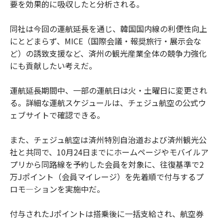
要を効果的に吸収したと分析される。
同社は今回の運航延長を通じ、韓国国内線の利便性向上
にとどまらず、MICE（国際会議・報奨旅行・展示会な
ど）の誘致支援など、済州の観光産業全体の競争力強化
にも貢献したい考えだ。
運航延長期間中、一部の運航日は火・土曜日に変更され
る。詳細な運航スケジュールは、チェジュ航空の公式ウ
ェブサイトで確認できる。
また、チェジュ航空は済州特別自治道および済州観光公
社と共同で、10月24日までにホームページやモバイルア
プリから同路線を予約した会員を対象に、往復基準で2
万Jポイント（会員マイレージ）を先着順で付与するプ
ロモ―ションを実施中だ。
付与されたJポイントは搭乗後に一括支給され、航空券