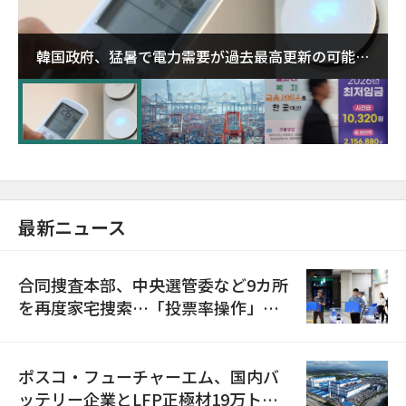
韓国政府、猛暑で電力需要が過去最高更新の可能性
に需給対応体制を点検
最新ニュース
合同捜査本部、中央選管委など9カ所
を再度家宅捜索…「投票率操作」の
資料を確保
ポスコ・フューチャーエム、国内バ
ッテリー企業とLFP正極材19万トン