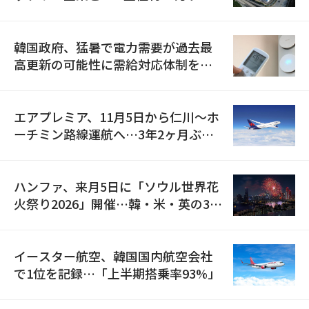
の供給契約を締結
韓国政府、猛暑で電力需要が過去最
高更新の可能性に需給対応体制を点
検
エアプレミア、11月5日から仁川〜ホ
ーチミン路線運航へ…3年2ヶ月ぶり
の再開
ハンファ、来月5日に「ソウル世界花
火祭り2026」開催…韓・米・英の3カ
国が参加
イースター航空、韓国国内航空会社
で1位を記録…「上半期搭乗率93%」