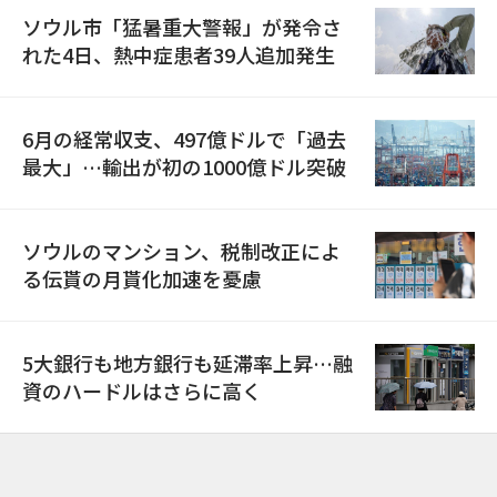
ソウル市「猛暑重大警報」が発令さ
れた4日、熱中症患者39人追加発生
6月の経常収支、497億ドルで「過去
最大」…輸出が初の1000億ドル突破
ソウルのマンション、税制改正によ
る伝貰の月貰化加速を憂慮
5大銀行も地方銀行も延滞率上昇…融
資のハードルはさらに高く