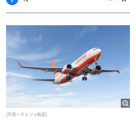
f
t
z
Z
a
w
o
o
c
i
o
o
e
t
m
m
b
t
o
i
o
e
u
n
o
r
t
k
[写真＝チェジュ航空]