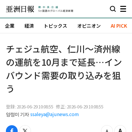
企業
経済
トピックス
オピニオン
AI PICK
チェジュ航空、仁川〜済州線
の運航を10月まで延長…イン
バウンド需要の取り込みを狙
う
登録 : 2026-06-29 10:08:55
修正 : 2026-06-29 10:08:55
양정미 기자
ssaleya@ajunews.com