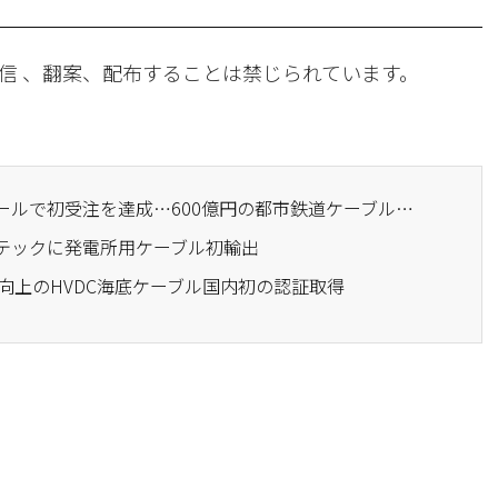
信 、翻案、配布することは禁じられています。
· ガオン電線、シンガポールで初受注を達成…600億円の都市鉄道ケーブル供給
グテックに発電所用ケーブル初輸出
5%向上のHVDC海底ケーブル国内初の認証取得