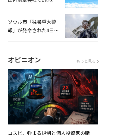
録…「上半期搭乗率
93%」
ソウル市「猛暑重大警
報」が発令された4日、
熱中症患者39人追加発
生
オピニオン
もっと見る
コスピ、強まる規制と個人投資家の賭