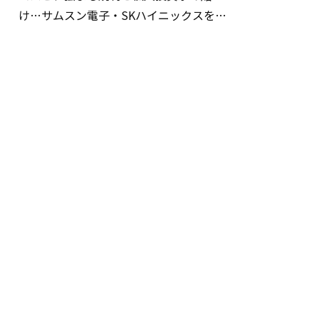
け…サムスン電子・SKハイニックスを巡
る明暗