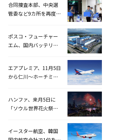
合同捜査本部、中央選
管委など9カ所を再度家
宅捜索…「投票率操
作」の資料を確保
ポスコ・フューチャー
エム、国内バッテリー
企業とLFP正極材19万ト
ンの供給契約を締結
エアプレミア、11月5日
から仁川〜ホーチミン
路線運航へ…3年2ヶ月
ぶりの再開
ハンファ、来月5日に
「ソウル世界花火祭り
2026」開催…韓・米・
英の3カ国が参加
イースター航空、韓国
国内航空会社で1位を記