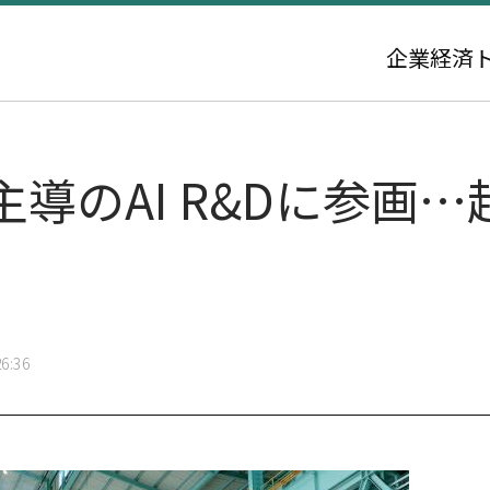
企業
経済
導のAI R&Dに参画
6:36