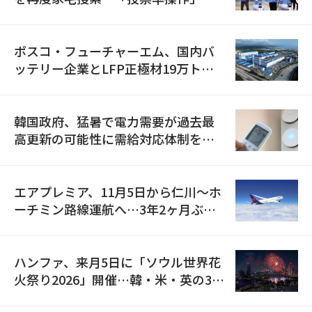
資料を確保
ポスコ・フューチャーエム、国内バ
ッテリー企業とLFP正極材19万トン
の供給契約を締結
韓国政府、猛暑で電力需要が過去最
高更新の可能性に需給対応体制を点
検
エアプレミア、11月5日から仁川〜ホ
ーチミン路線運航へ…3年2ヶ月ぶり
の再開
ハンファ、来月5日に「ソウル世界花
火祭り2026」開催…韓・米・英の3カ
国が参加