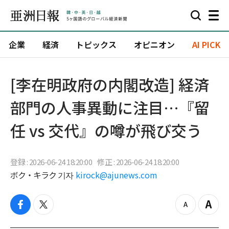
企業
経済
トピックス
オピニオン
AI PICK
[李在明政府の内閣改造] 経済
部門の人事異動に注目…『留
任 vs 交代』の噂が飛び交う
登録 : 2026-06-24 18:20:00
修正 : 2026-06-24 18:20:00
ボク・キラク 기자
kirock@ajunews.com
f
t
z
Z
a
w
o
o
c
i
o
o