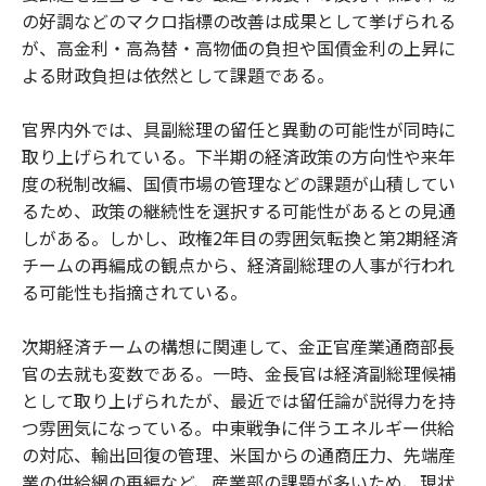
の好調などのマクロ指標の改善は成果として挙げられる
が、高金利・高為替・高物価の負担や国債金利の上昇に
よる財政負担は依然として課題である。
官界内外では、具副総理の留任と異動の可能性が同時に
取り上げられている。下半期の経済政策の方向性や来年
度の税制改編、国債市場の管理などの課題が山積してい
るため、政策の継続性を選択する可能性があるとの見通
しがある。しかし、政権2年目の雰囲気転換と第2期経済
チームの再編成の観点から、経済副総理の人事が行われ
る可能性も指摘されている。
次期経済チームの構想に関連して、金正官産業通商部長
官の去就も変数である。一時、金長官は経済副総理候補
として取り上げられたが、最近では留任論が説得力を持
つ雰囲気になっている。中東戦争に伴うエネルギー供給
の対応、輸出回復の管理、米国からの通商圧力、先端産
業の供給網の再編など、産業部の課題が多いため、現状