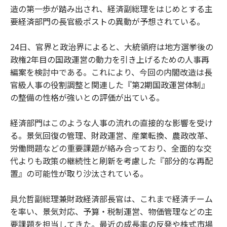
造の第一歩が踏み出され、経済副総理をはじめとする主
要経済部門の長官級ポストの異動が予想されている。
24日、官界と政治界によると、大統領府は地方選挙後の
政権2年目の国政運営の動力を引き上げるための人事再
編案を検討中である。これにより、今回の内閣改造は長
官級人事の役割調整と関連した『第2期国政運営体制』
の整備の性格が強いとの評価が出ている。
経済部門はこのような人事の流れの直接的な影響を受け
る。景気回復の管理、財政運営、産業転換、農政改革、
労働問題などの重要課題が絡み合っており、全面的な交
代よりも政策の継続性と刷新を考慮した『部分的な再配
置』の可能性が取り沙汰されている。
具允哲副総理兼財政経済部長官は、これまで経済チーム
を率い、景気対応、予算・税制運営、物価管理などの主
要課題を担当してきた。最近の成長率の反発や株式市場