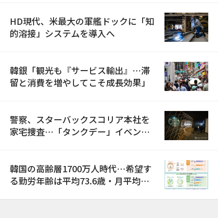
HD現代、米最大の軍艦ドックに「知
的溶接」システムを導入へ
韓銀「観光も『サービス輸出』…滞
留と消費を増やしてこそ成長効果」
警察、スターバックスコリア本社を
家宅捜査…「タンクデー」イベント
巡り侮辱容疑
韓国の高齢層1700万人時代…希望す
る勤労年齢は平均73.6歳・月平均賃
金は300万ウォン以上