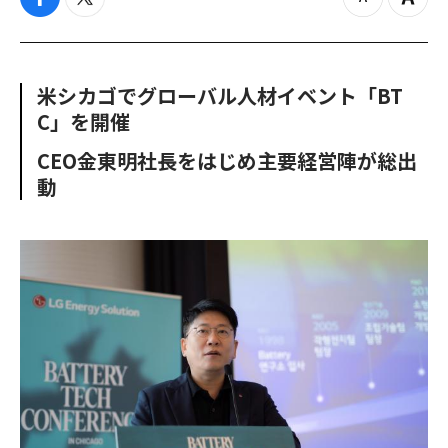
f
t
z
Z
a
w
o
o
c
i
o
o
e
t
m
m
b
t
o
i
米シカゴでグローバル人材イベント「BT
o
e
u
n
C」を開催
o
r
t
k
CEO金東明社長をはじめ主要経営陣が総出
動