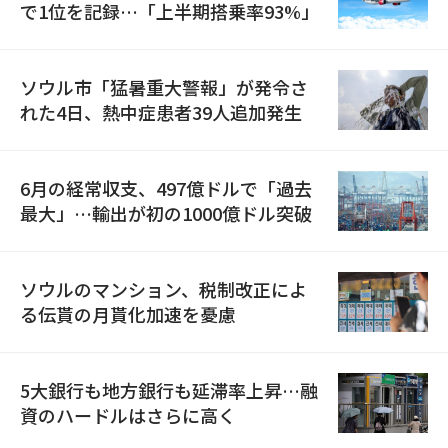
で1位を記録…「上半期搭乗率93%」
ソウル市「猛暑重大警報」が発令さ
れた4日、熱中症患者39人追加発生
6月の経常収支、497億ドルで「過去
最大」…輸出が初の1000億ドル突破
ソウルのマンション、税制改正によ
る伝貰の月貰化加速を憂慮
5大銀行も地方銀行も延滞率上昇…融
資のハードルはさらに高く