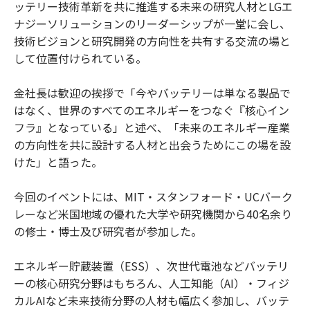
ッテリー技術革新を共に推進する未来の研究人材とLGエ
ナジーソリューションのリーダーシップが一堂に会し、
技術ビジョンと研究開発の方向性を共有する交流の場と
して位置付けられている。
金社長は歓迎の挨拶で「今やバッテリーは単なる製品で
はなく、世界のすべてのエネルギーをつなぐ『核心イン
フラ』となっている」と述べ、「未来のエネルギー産業
の方向性を共に設計する人材と出会うためにこの場を設
けた」と語った。
今回のイベントには、MIT・スタンフォード・UCバーク
レーなど米国地域の優れた大学や研究機関から40名余り
の修士・博士及び研究者が参加した。
エネルギー貯蔵装置（ESS）、次世代電池などバッテリ
ーの核心研究分野はもちろん、人工知能（AI）・フィジ
カルAIなど未来技術分野の人材も幅広く参加し、バッテ