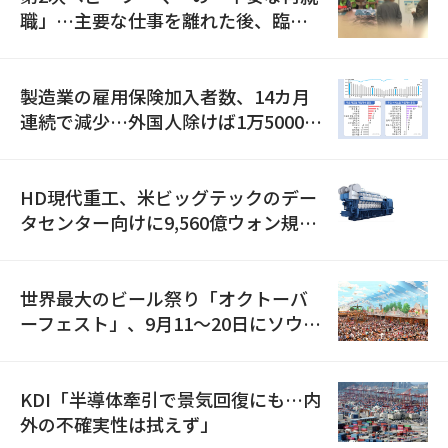
職」…主要な仕事を離れた後、臨時
職が2倍近くに急増
製造業の雇用保険加入者数、14カ月
連続で減少…外国人除けば1万5000人
減
HD現代重工、米ビッグテックのデー
タセンター向けに9,560億ウォン規模
の発電設備を受注…「過去最大」
世界最大のビール祭り「オクトーバ
ーフェスト」、9月11〜20日にソウル
で開催
KDI「半導体牽引で景気回復にも…内
外の不確実性は拭えず」