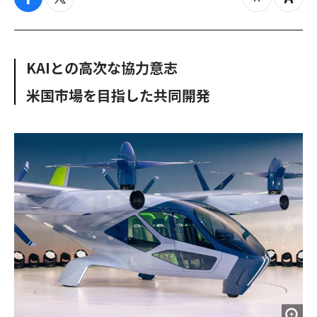
f
t
z
Z
a
w
o
o
c
i
o
o
e
t
m
m
b
t
o
i
KAIとの高次な協力意志
o
e
u
n
o
r
t
米国市場を目指した共同開発
k