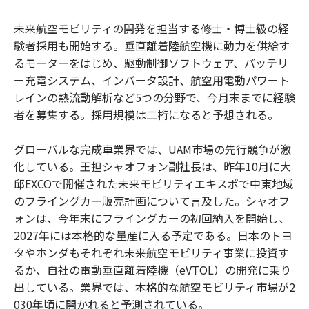
未来航空モビリティの開発を担当する修士・博士級の経
験者採用も開始する。垂直離着陸航空機に動力を供給す
るモーターをはじめ、駆動制御ソフトウェア、バッテリ
ー充電システム、インバータ設計、航空用電動パワート
レインの熱流動解析など5つの分野で、今月末までに経験
者を募集する。採用規模は二桁になると予想される。
グローバルな完成車業界では、UAM市場の先行競争が激
化している。王担シャオフォン副社長は、昨年10月に大
邱EXCOで開催された未来モビリティエキスポで中東地域
のフライングカー販売計画について言及した。シャオフ
ォンは、今年末にフライングカーの初回納入を開始し、
2027年には本格的な量産に入る予定である。日本のトヨ
タやホンダもそれぞれ未来航空モビリティ事業に投資す
るか、自社の電動垂直離着陸機（eVTOL）の開発に乗り
出している。業界では、本格的な航空モビリティ市場が2
030年頃に開かれると予測されている。