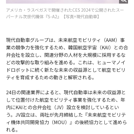
アメリカ・ラスベガスで開催されたCES 2024で公開されたスー
パーナル次世代機体『S-A2』【写真=現代自動車】
現代自動車グループは、未来航空モビリティ（AAM）事
業の競争力を強化するため、韓国航空宇宙（KAI）との合
弁会社を設立し、関連分野の人材を大規模に採用するな
どの攻撃的な取り組みを進める。これは、ヒューマノイ
ドロボットに続く新たな未来の収益源として航空モビリ
ティを育成するための動きと解釈される。
24日の関連業界によると、現代自動車は未来の収益源と
して位置付けた航空モビリティ事業を強化するため、年
内にKAIとの合弁会社（JV）設立を検討しているとい
う。JV設立は、両社が先月締結した『未来航空モビリテ
ィ機体共同開発協力（MOU）』の後続協力として進めら
れる。