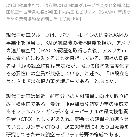
現代自動車本社で、張在勲現代自動車グループ副会長と金鍾出韓
国航空宇宙産業社長が韓国未来航空モビリティ（K-AAM）育成の
ための業務協約を締結した【写真=KAI】
現代自動車グループは、パワートレインの開発とAAMの
事業化を担当し、KAIが航空機の機体開発を担い、アメリ
カ連邦航空局（FAA）の認証を取得した後、アメリカ市
場に優先的に投入することを目指している。両社の関係
者は「JVの設立時期は未定だが、協力の段階を高度化す
る必要性には全員が共感している」と述べ、「JV設立を
含むさまざまな協力策を議論中である」と語った。
現代自動車は最近、航空分野の人材確保に向けた取り組
みも積極的である。最近、垂直離着陸航空力学の権威で
あるファルハン・ガンディをスーパーナルの最高技術責
任者（CTO）として迎え入れ、競争力の確保を加速させ
ている。ガンディCTOは、過去30年間にわたり回転翼を
研究してきた未来航空モビリティ分野の権威である。