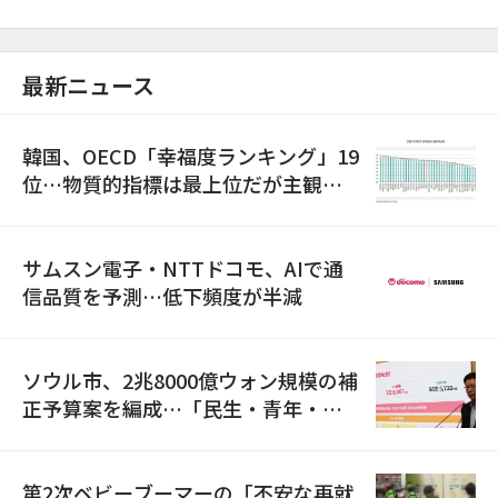
最新ニュース
韓国、OECD「幸福度ランキング」19
位…物質的指標は最上位だが主観的
満足度は最下位
サムスン電子・NTTドコモ、AIで通
信品質を予測…低下頻度が半減
ソウル市、2兆8000億ウォン規模の補
正予算案を編成…「民生・青年・安
全」に8100億ウォンを集中投資
第2次ベビーブーマーの「不安な再就