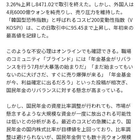
3.26%上昇し8471.02で取引を終えた。しかし、外国人は
4兆6000億ウォンを純売りし、売り圧力を維持した。
「韓国型恐怖指数」と呼ばれるコスピ200変動性指数（V
KOSPI）は、この日取引中に95.45まで上昇し、年初来の
最高値を記録した。
このような不安心理はオンラインでも確認できる。職場
のコミュニティ「ブラインド」には「年金基金がリバラ
ンスを行う7月が大暴落の始まりだ」「まだ始まってもい
ないのに大げさだ、すぐに売り爆弾が来る」「年金基金
が今、利益確定に出るだろう」といった投稿が相次ぎ、
国民年金のリバランスに対する懸念が高まっている。
しかし、国民年金の資産比率調整が行われても、市場が
懸念するような大規模な資金が一度に放出される可能性
は低いとの分析がある。最近のコスピの急騰により、国
民年金の国内株式比率が目標値を上回っており、比率調
整は避けられないが、国民年金側でも数十兆ウォン規模