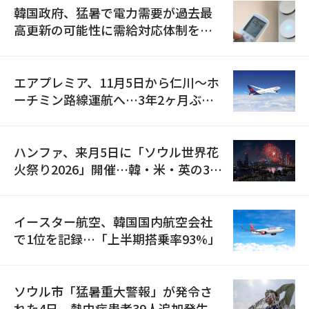
韓国政府、猛暑で電力需要が過去最
高更新の可能性に需給対応体制を点
検
エアプレミア、11月5日から仁川〜ホ
ーチミン路線運航へ…3年2ヶ月ぶり
の再開
ハンファ、来月5日に「ソウル世界花
火祭り2026」開催…韓・米・英の3カ
国が参加
イースター航空、韓国国内航空会社
で1位を記録…「上半期搭乗率93%」
ソウル市「猛暑重大警報」が発令さ
れた4日、熱中症患者39人追加発生