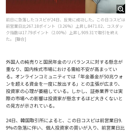
前日に急落したコスピが24日、反発に成功した。この日コスピは
前営業日比267.18ポイント（3.26%）上昇し8471.02、コスダッ
ク指数は17.79ポイント（2.00%）上昇し909.31で取引を終え
た。 [聯合]
外国人の純売りと国民年金のリバランスに対する懸念が
重なり、国内株式市場における需給不安が高まってい
る。オンラインコミュニティでは「年金基金が50兆ウォ
ンを超える資金を一度に放出する」との主張が広まり、
投資家の心理が萎縮している。しかし、証券業界では実
際の市場への影響は投資家が懸念するほど大きくないと
の見方が示されている。
24日、韓国取引所によると、この日コスピは前営業日9.
9%の急落に伴い、個人投資家の買いが入り、前営業日比