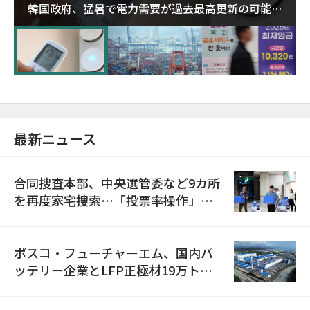
韓国政府、猛暑で電力需要が過去最高更新の可能性
に需給対応体制を点検
最新ニュース
合同捜査本部、中央選管委など9カ所
を再度家宅捜索…「投票率操作」の
資料を確保
ポスコ・フューチャーエム、国内バ
ッテリー企業とLFP正極材19万トン
の供給契約を締結