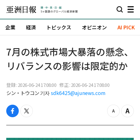
企業
経済
トピックス
オピニオン
AI PICK
7月の株式市場大暴落の懸念、
リバランスの影響は限定的か
登録 : 2026-06-24 17:08:00
修正 : 2026-06-24 17:08:00
シン・トウコン 기자
sdk6425@ajunews.com
f
t
z
Z
a
w
o
o
c
i
o
o
e
t
m
m
b
t
o
i