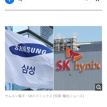
f
t
z
Z
a
w
o
o
c
i
o
o
e
t
m
m
b
t
o
i
o
e
u
n
o
r
t
k
サムスン電子・SKハイニックス [写真=聯合ニュース]