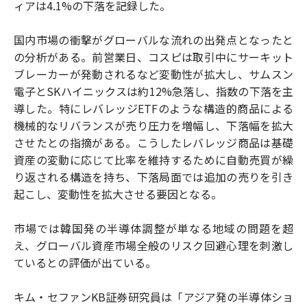
ィアは4.1%の下落を記録した。
国内市場の衝撃がグローバルな流れの出発点となったと
の分析がある。前営業日、コスピは取引中にサーキット
ブレーカーが発動されるなど変動性が拡大し、サムスン
電子とSKハイニックスは約12%急落し、指数の下落を主
導した。特にレバレッジETFのような構造的商品による
機械的なリバランスが売り圧力を増幅し、下落幅を拡大
させたとの指摘がある。こうしたレバレッジ商品は基礎
資産の変動に応じて比率を維持するために自動売買が繰
り返される構造を持ち、下落局面では追加の売りを引き
起こし、変動性を拡大させる要因となる。
市場では韓国発の半導体調整が単なる地域の問題を超
え、グローバル資産市場全般のリスク回避心理を刺激し
ているとの評価が出ている。
キム・セファンKB証券研究員は「アジア発の半導体ショ