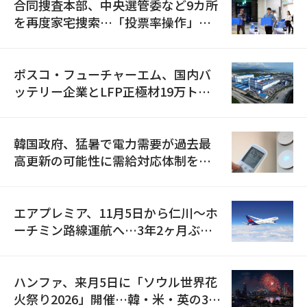
合同捜査本部、中央選管委など9カ所
を再度家宅捜索…「投票率操作」の
資料を確保
ポスコ・フューチャーエム、国内バ
ッテリー企業とLFP正極材19万トン
の供給契約を締結
韓国政府、猛暑で電力需要が過去最
高更新の可能性に需給対応体制を点
検
エアプレミア、11月5日から仁川〜ホ
ーチミン路線運航へ…3年2ヶ月ぶり
の再開
ハンファ、来月5日に「ソウル世界花
火祭り2026」開催…韓・米・英の3カ