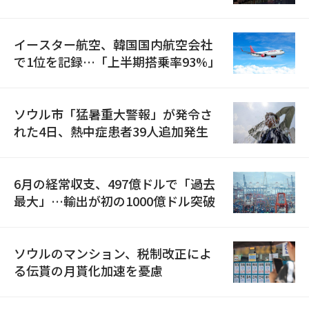
国が参加
イースター航空、韓国国内航空会社
で1位を記録…「上半期搭乗率93%」
ソウル市「猛暑重大警報」が発令さ
れた4日、熱中症患者39人追加発生
6月の経常収支、497億ドルで「過去
最大」…輸出が初の1000億ドル突破
ソウルのマンション、税制改正によ
る伝貰の月貰化加速を憂慮