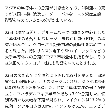
アジアの半導体株の急落が引き金となり、AI関連株の売
りが米国市場に波及し、グローバルなリスク資産全般に
影響を与えているとの分析が出ている。
23日（現地時間）、ブルームバーグは韓国を中心とした
半導体株の急落とレバレッジ上場投資信託（ETF）の構
造が絡み合い、グローバル証券市場の変動性を高めてい
ると報じた。特にサムスン電子やSKハイニックスなどの
大手半導体株の急落がアジア市場全体を揺るがし、その
後米国のテクノロジー株にも影響を与えたとされる。
23日の米国市場は全体的に下落して取引を終えた。S&P
500は1.44%下落し、ナスダックは2.21%、ダウ平均株価
は0.09%の下落を記録した。特に半導体業種の弱さが際
立ち、フィラデルフィア半導体指数は7.9%急落した。個
別銘柄でも大幅な下落が見られ、マイクロンは13.2%の
急落、クアルコムは8.0%、インテルは6.1%、エヌビデ