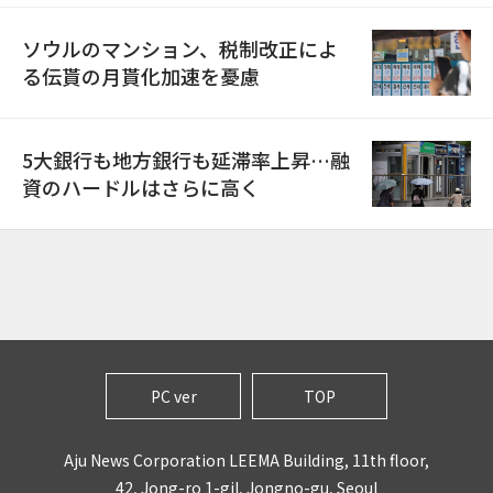
ソウルのマンション、税制改正によ
る伝貰の月貰化加速を憂慮
5大銀行も地方銀行も延滞率上昇…融
資のハードルはさらに高く
PC ver
TOP
Aju News Corporation LEEMA Building, 11th floor,
42, Jong-ro 1-gil, Jongno-gu, Seoul