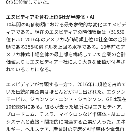
0位に位置していた。
エヌビディアを含む上位6社が半導体・AI
10年間の時価総額における最も象徴的な変化はエヌビデ
ィアである。現在のエヌビディアの時価総額は（51550
億ドル）2016年のアメリカ時価総額上位10社全体の合計
額である35540億ドルを上回る水準である。10年前のア
メリカ株式市場全体の最上部を構成していた企業の合計
価値よりもエヌビディア一社により大きな価値が付与さ
れていることになる。
エヌビディアが台頭する一方で、2016年に順位を占めて
いた伝統産業企業はほとんどが押し出された。エクソン
モービル、ジョンソン・エンド・ジョンソン、GEは現在
10位圏外にある。彼らが去った場所にはエヌビディア、
ブロードコム、テスラ、マイクロンなど半導体・AIエコ
システムと直接・間接的に関連する企業が入った。エネ
ルギー、ヘルスケア、産業財の空席をAI半導体や電気自