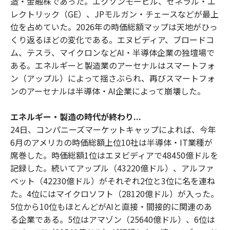
造・金融株であった。エクソンモービル、ゼネラル・エ
レクトリック（GE）、JPモルガン・チェースなどが最上
位を占めていた。2026年の時価総額マップは天地がひっ
くり返るほどの変化である。エヌビディア、ブロードコ
ム、テスラ、マイクロンなどAI・半導体企業の独壇場で
ある。エネルギーと製造業のアーセナルはスマートフォ
ン（アップル）によって揺さぶられ、再びスマートフォ
ンのアーセナルは半導体・AI企業によって崩壊した。
エネルギー・製造の時代が終わり...
24日、コンパニーズマーケットキャップによれば、今年
6月のアメリカの時価総額上位10社は半導体・IT業種が
席巻した。時価総額1位はエヌビディアで48450億ドルを
記録した。続いてアップル（43220億ドル）、アルファ
ベット（42230億ドル）がそれぞれ2位と3位に名を連ね
た。4位にはマイクロソフト（28120億ドル）が入った。
5位から10位もほとんどがAIと直接・間接的に関連のあ
る企業である。5位はアマゾン（25640億ドル）、6位は