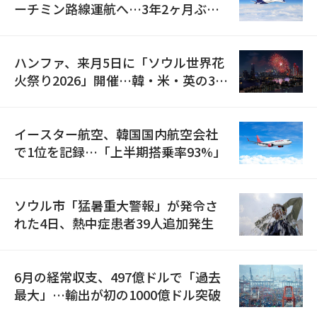
ーチミン路線運航へ…3年2ヶ月ぶり
の再開
ハンファ、来月5日に「ソウル世界花
火祭り2026」開催…韓・米・英の3カ
国が参加
イースター航空、韓国国内航空会社
で1位を記録…「上半期搭乗率93%」
ソウル市「猛暑重大警報」が発令さ
れた4日、熱中症患者39人追加発生
6月の経常収支、497億ドルで「過去
最大」…輸出が初の1000億ドル突破