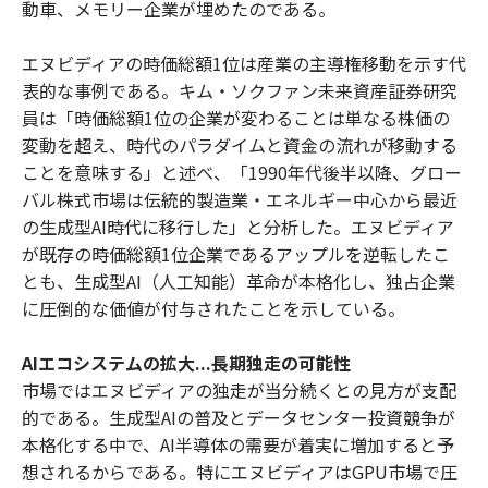
動車、メモリー企業が埋めたのである。
エヌビディアの時価総額1位は産業の主導権移動を示す代
表的な事例である。キム・ソクファン未来資産証券研究
員は「時価総額1位の企業が変わることは単なる株価の
変動を超え、時代のパラダイムと資金の流れが移動する
ことを意味する」と述べ、「1990年代後半以降、グロー
バル株式市場は伝統的製造業・エネルギー中心から最近
の生成型AI時代に移行した」と分析した。エヌビディア
が既存の時価総額1位企業であるアップルを逆転したこ
とも、生成型AI（人工知能）革命が本格化し、独占企業
に圧倒的な価値が付与されたことを示している。
AIエコシステムの拡大...長期独走の可能性
市場ではエヌビディアの独走が当分続くとの見方が支配
的である。生成型AIの普及とデータセンター投資競争が
本格化する中で、AI半導体の需要が着実に増加すると予
想されるからである。特にエヌビディアはGPU市場で圧