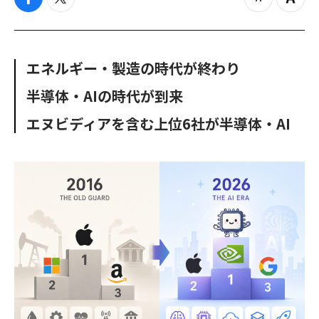
f
t
z
Z
a
w
o
o
c
i
o
o
e
t
m
m
b
t
o
i
エネルギー・製造の時代が終わり
o
e
u
n
o
r
t
半導体・AIの時代が到来
k
エヌビディアを含む上位6社が半導体・AI