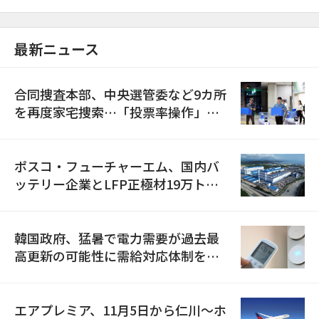
最新ニュース
合同捜査本部、中央選管委など9カ所
を再度家宅捜索…「投票率操作」の
資料を確保
ポスコ・フューチャーエム、国内バ
ッテリー企業とLFP正極材19万トン
の供給契約を締結
韓国政府、猛暑で電力需要が過去最
高更新の可能性に需給対応体制を点
検
エアプレミア、11月5日から仁川〜ホ